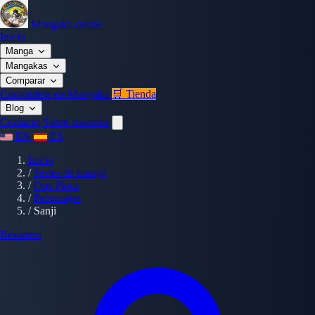
Mangaka.online
Inicio
Manga
Mangakas
Comparar
Conviértete en Mangaka
🛒 Tienda
Blog
Contacto
Sobre nosotros
EN
ES
Inicio
/
Series de manga
/
One Piece
/
Personajes
/
Sanji
Resumen