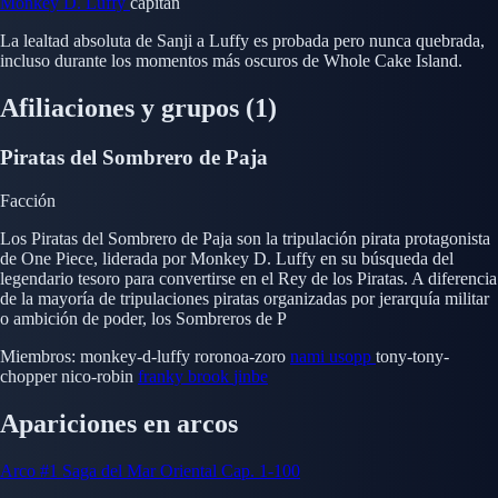
Monkey D. Luffy
capitán
La lealtad absoluta de Sanji a Luffy es probada pero nunca quebrada,
incluso durante los momentos más oscuros de Whole Cake Island.
Afiliaciones y grupos
(1)
Piratas del Sombrero de Paja
Facción
Los Piratas del Sombrero de Paja son la tripulación pirata protagonista
de One Piece, liderada por Monkey D. Luffy en su búsqueda del
legendario tesoro para convertirse en el Rey de los Piratas. A diferencia
de la mayoría de tripulaciones piratas organizadas por jerarquía militar
o ambición de poder, los Sombreros de P
Miembros:
monkey-d-luffy
roronoa-zoro
nami
usopp
tony-tony-
chopper
nico-robin
franky
brook
jinbe
Apariciones en arcos
Arco #1
Saga del Mar Oriental
Cap. 1-100