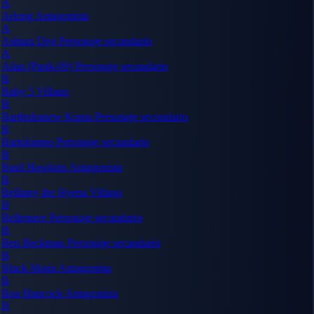
A
Arlong
Antagonista
A
Ashura Doji
Personaje secundario
A
Atlas (Punk-09)
Personaje secundario
B
Baby 5
Villano
B
Bartholomew Kuma
Personaje secundario
B
Bartolomeo
Personaje secundario
B
Basil Hawkins
Antagonista
B
Bellamy the Hyena
Villano
B
Bellemere
Personaje secundario
B
Ben Beckman
Personaje secundario
B
Black Maria
Antagonista
B
Boa Hancock
Antagonista
B