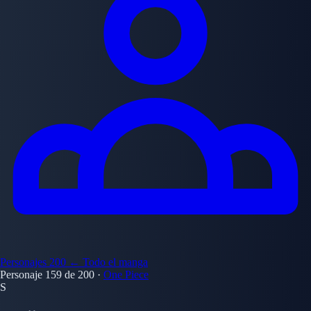
Personajes
200
← Todo el manga
Personaje 159 de 200
·
One Piece
S