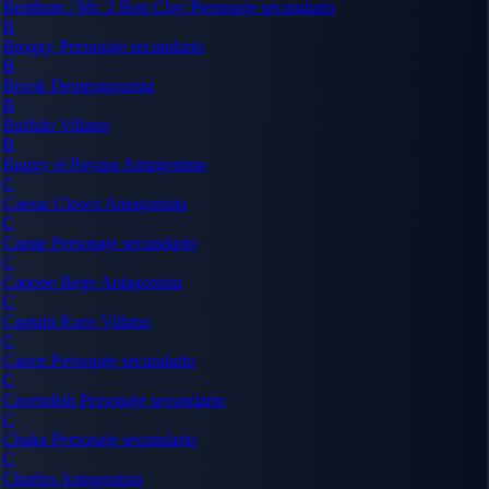
Bentham / Mr. 2 Bon Clay
Personaje secundario
B
Broggy
Personaje secundario
B
Brook
Deuteragonista
B
Buffalo
Villano
B
Buggy el Payaso
Antagonista
C
Caesar Clown
Antagonista
C
Camie
Personaje secundario
C
Capone Bege
Antagonista
C
Captain Kuro
Villano
C
Carrot
Personaje secundario
C
Cavendish
Personaje secundario
C
Chaka
Personaje secundario
C
Charlos
Antagonista