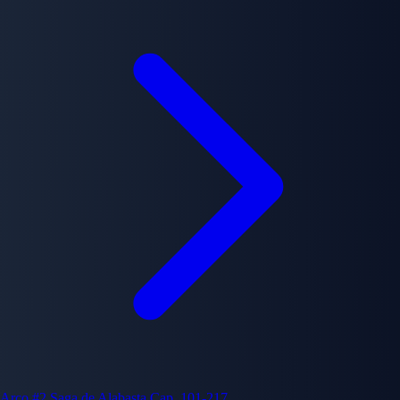
Arco #2
Saga de Alabasta
Cap. 101-217