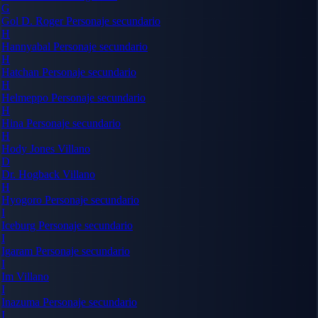
G
Gol D. Roger
Personaje secundario
H
Hannyabal
Personaje secundario
H
Hatchan
Personaje secundario
H
Helmeppo
Personaje secundario
H
Hina
Personaje secundario
H
Hody Jones
Villano
D
Dr. Hogback
Villano
H
Hyogoro
Personaje secundario
I
Iceburg
Personaje secundario
I
Igaram
Personaje secundario
I
Im
Villano
I
Inazuma
Personaje secundario
I