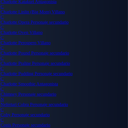
Charlotte Katakuri
Antagonista
C
Charlotte Linlin (Big Mom)
Villano
C
Charlotte Opera
Personaje secundario
C
Charlotte Oven
Villano
C
Charlotte Perospero
Villano
C
Charlotte Pound
Personaje secundario
C
Charlotte Praline
Personaje secundario
C
Charlotte Pudding
Personaje secundario
C
Charlotte Smoothie
Antagonista
C
Chimney
Personaje secundario
N
Nefertari Cobra
Personaje secundario
C
Coby
Personaje secundario
C
Conis
Personaje secundario