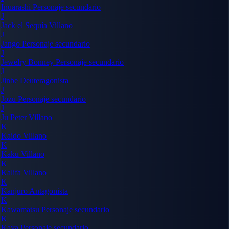
Inuarashi
Personaje secundario
J
Jack el Sequía
Villano
J
Jango
Personaje secundario
J
Jewelry Bonney
Personaje secundario
J
Jinbe
Deuteragonista
J
Jozu
Personaje secundario
J
Ju Peter
Villano
K
Kaido
Villano
K
Kaku
Villano
K
Kalifa
Villano
K
Kanjuro
Antagonista
K
Kawamatsu
Personaje secundario
K
Kaya
Personaje secundario