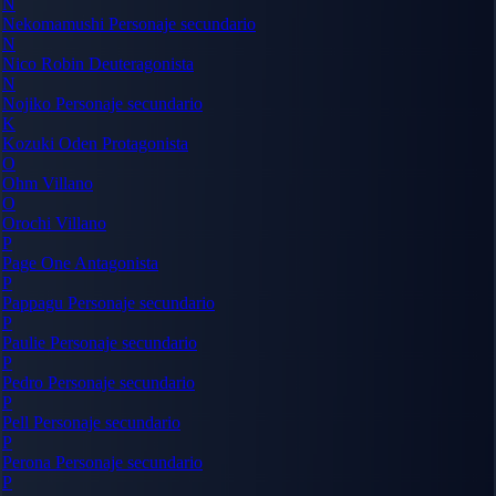
N
Nekomamushi
Personaje secundario
N
Nico Robin
Deuteragonista
N
Nojiko
Personaje secundario
K
Kozuki Oden
Protagonista
O
Ohm
Villano
O
Orochi
Villano
P
Page One
Antagonista
P
Pappagu
Personaje secundario
P
Paulie
Personaje secundario
P
Pedro
Personaje secundario
P
Pell
Personaje secundario
P
Perona
Personaje secundario
P