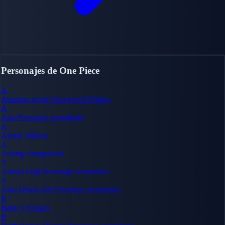
Personajes de One Piece
A
Absalom of the Graveyard
Villano
A
Aisa
Personaje secundario
A
Alvida
Villano
A
Arlong
Antagonista
A
Ashura Doji
Personaje secundario
A
Atlas (Punk-09)
Personaje secundario
B
Baby 5
Villano
B