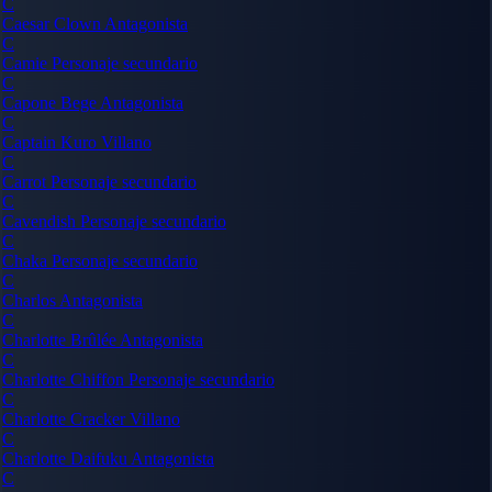
C
Caesar Clown
Antagonista
C
Camie
Personaje secundario
C
Capone Bege
Antagonista
C
Captain Kuro
Villano
C
Carrot
Personaje secundario
C
Cavendish
Personaje secundario
C
Chaka
Personaje secundario
C
Charlos
Antagonista
C
Charlotte Brûlée
Antagonista
C
Charlotte Chiffon
Personaje secundario
C
Charlotte Cracker
Villano
C
Charlotte Daifuku
Antagonista
C