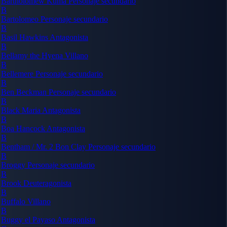
Bartholomew Kuma
Personaje secundario
B
Bartolomeo
Personaje secundario
B
Basil Hawkins
Antagonista
B
Bellamy the Hyena
Villano
B
Bellemere
Personaje secundario
B
Ben Beckman
Personaje secundario
B
Black Maria
Antagonista
B
Boa Hancock
Antagonista
B
Bentham / Mr. 2 Bon Clay
Personaje secundario
B
Broggy
Personaje secundario
B
Brook
Deuteragonista
B
Buffalo
Villano
B
Buggy el Payaso
Antagonista