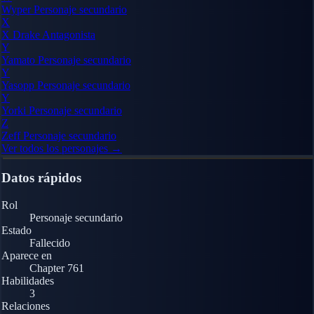
Wyper
Personaje secundario
X
X Drake
Antagonista
Y
Yamato
Personaje secundario
Y
Yasopp
Personaje secundario
Y
Yorki
Personaje secundario
Z
Zeff
Personaje secundario
Ver todos los personajes →
Datos rápidos
Rol
Personaje secundario
Estado
Fallecido
Aparece en
Chapter 761
Habilidades
3
Relaciones