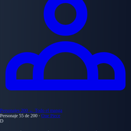
Personajes
200
← Todo el manga
Personaje 55 de 200
·
One Piece
D