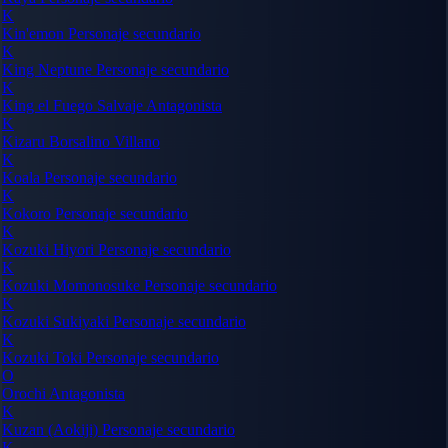
K
Kin'emon
Personaje secundario
K
King Neptune
Personaje secundario
K
King el Fuego Salvaje
Antagonista
K
Kizaru Borsalino
Villano
K
Koala
Personaje secundario
K
Kokoro
Personaje secundario
K
Kozuki Hiyori
Personaje secundario
K
Kozuki Momonosuke
Personaje secundario
K
Kozuki Sukiyaki
Personaje secundario
K
Kozuki Toki
Personaje secundario
O
Orochi
Antagonista
K
Kuzan (Aokiji)
Personaje secundario
K