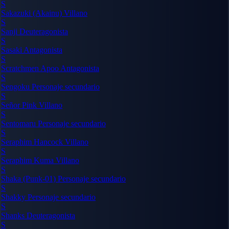
S
Sakazuki (Akainu)
Villano
S
Sanji
Deuteragonista
S
Sasaki
Antagonista
S
Scratchmen Apoo
Antagonista
S
Sengoku
Personaje secundario
S
Señor Pink
Villano
S
Sentomaru
Personaje secundario
S
Seraphim Hancock
Villano
S
Seraphim Kuma
Villano
S
Shaka (Punk-01)
Personaje secundario
S
Shakky
Personaje secundario
S
Shanks
Deuteragonista
S