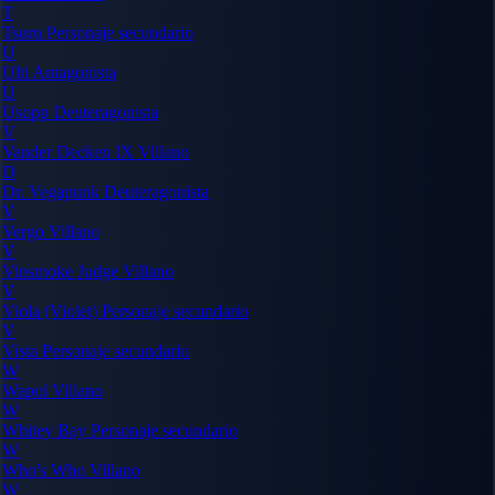
T
Tsuru
Personaje secundario
U
Ulti
Antagonista
U
Usopp
Deuteragonista
V
Vander Decken IX
Villano
D
Dr. Vegapunk
Deuteragonista
V
Vergo
Villano
V
Vinsmoke Judge
Villano
V
Viola (Violet)
Personaje secundario
V
Vista
Personaje secundario
W
Wapol
Villano
W
Whitey Bay
Personaje secundario
W
Who's Who
Villano
W