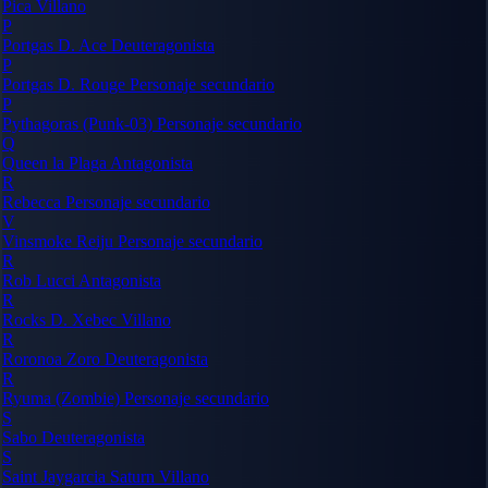
Pica
Villano
P
Portgas D. Ace
Deuteragonista
P
Portgas D. Rouge
Personaje secundario
P
Pythagoras (Punk-03)
Personaje secundario
Q
Queen la Plaga
Antagonista
R
Rebecca
Personaje secundario
V
Vinsmoke Reiju
Personaje secundario
R
Rob Lucci
Antagonista
R
Rocks D. Xebec
Villano
R
Roronoa Zoro
Deuteragonista
R
Ryuma (Zombie)
Personaje secundario
S
Sabo
Deuteragonista
S
Saint Jaygarcia Saturn
Villano