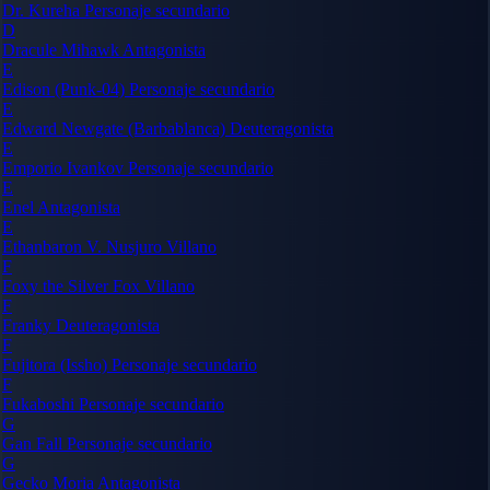
Dr. Kureha
Personaje secundario
D
Dracule Mihawk
Antagonista
E
Edison (Punk-04)
Personaje secundario
E
Edward Newgate (Barbablanca)
Deuteragonista
E
Emporio Ivankov
Personaje secundario
E
Enel
Antagonista
E
Ethanbaron V. Nusjuro
Villano
F
Foxy the Silver Fox
Villano
F
Franky
Deuteragonista
F
Fujitora (Issho)
Personaje secundario
F
Fukaboshi
Personaje secundario
G
Gan Fall
Personaje secundario
G
Gecko Moria
Antagonista