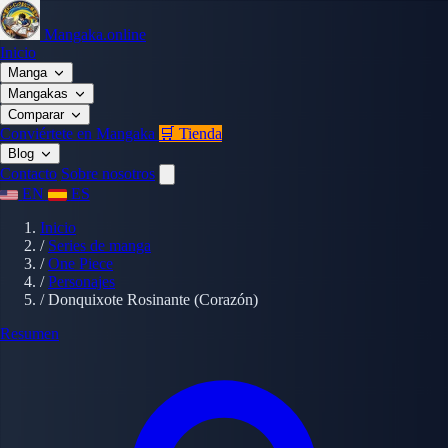
Mangaka.online
Inicio
Manga
Mangakas
Comparar
Conviértete en Mangaka
🛒 Tienda
Blog
Contacto
Sobre nosotros
EN
ES
Inicio
/
Series de manga
/
One Piece
/
Personajes
/
Donquixote Rosinante (Corazón)
Resumen