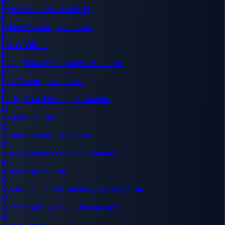
Kyros
Personaje secundario
L
Laboon
Personaje secundario
L
Lao G
Villano
L
Lilith (Punk-02)
Personaje secundario
L
Lola
Personaje secundario
L
Lucky Roux
Personaje secundario
M
Magellan
Villano
M
Makino
Personaje secundario
M
Marco el Fénix
Personaje secundario
M
Marcus Mars
Villano
M
Marshall D. Teach (Barbanegra)
Antagonista
M
Momonosuke Kozuki
Deuteragonista
M