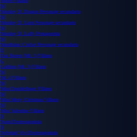
Monet
Villano
M
Monkey D. Dragon
Personaje secundario
M
Monkey D. Garp
Personaje secundario
M
Monkey D. Luffy
Protagonista
M
Montblanc Cricket
Personaje secundario
D
Daz Bonez (Mr. 1)
Villano
G
Galdino (Mr. 3)
Villano
M
Mr. 4
Villano
M
Miss Doublefinger
Villano
M
Miss Merry Christmas
Villano
M
Miss Valentine
Villano
N
Nami
Deuteragonista
N
Nefertari Vivi
Deuteragonista