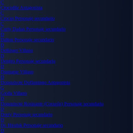
C
Crocodile
Antagonista
C
Crocus
Personaje secundario
C
Curly Dadan
Personaje secundario
D
Dalton
Personaje secundario
D
Dellinger
Villano
D
Denjiro
Personaje secundario
D
Diamante
Villano
D
Donquixote Doflamingo
Antagonista
G
Giolla
Villano
D
Donquixote Rosinante (Corazón)
Personaje secundario
D
Dorry
Personaje secundario
D
Dr. Hiruluk
Personaje secundario
D