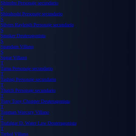
Shinobu
Personaje secundario
S
Shirahoshi
Personaje secundario
S
Silvers Rayleigh
Personaje secundario
S
Smoker
Deuteragonista
S
Spandam
Villano
S
Sugar
Villano
T
Tama
Personaje secundario
T
Tashigi
Personaje secundario
T
Thatch
Personaje secundario
T
Tony Tony Chopper
Deuteragonista
T
Topman Warcury
Villano
T
Trafalgar D. Water Law
Deuteragonista
T
Trebol
Villano