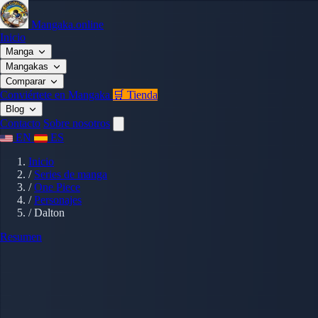
Mangaka.online
Inicio
Manga
Mangakas
Comparar
Conviértete en Mangaka
🛒 Tienda
Blog
Contacto
Sobre nosotros
EN
ES
Inicio
/
Series de manga
/
One Piece
/
Personajes
/
Dalton
Resumen