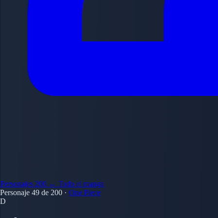
Personajes
200
← Todo el manga
Personaje 49 de 200
·
One Piece
D