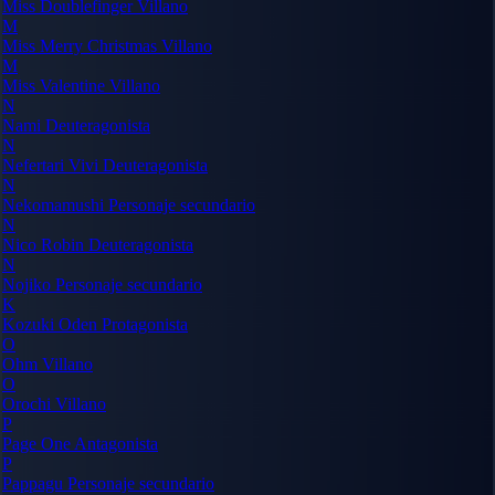
Miss Doublefinger
Villano
M
Miss Merry Christmas
Villano
M
Miss Valentine
Villano
N
Nami
Deuteragonista
N
Nefertari Vivi
Deuteragonista
N
Nekomamushi
Personaje secundario
N
Nico Robin
Deuteragonista
N
Nojiko
Personaje secundario
K
Kozuki Oden
Protagonista
O
Ohm
Villano
O
Orochi
Villano
P
Page One
Antagonista
P
Pappagu
Personaje secundario