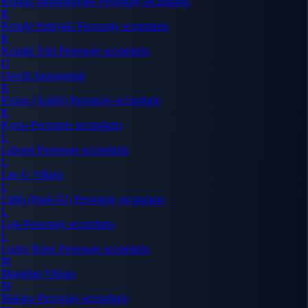
Kozuki Momonosuke
Personaje secundario
K
Kozuki Sukiyaki
Personaje secundario
K
Kozuki Toki
Personaje secundario
O
Orochi
Antagonista
K
Kuzan (Aokiji)
Personaje secundario
K
Kyros
Personaje secundario
L
Laboon
Personaje secundario
L
Lao G
Villano
L
Lilith (Punk-02)
Personaje secundario
L
Lola
Personaje secundario
L
Lucky Roux
Personaje secundario
M
Magellan
Villano
M
Makino
Personaje secundario