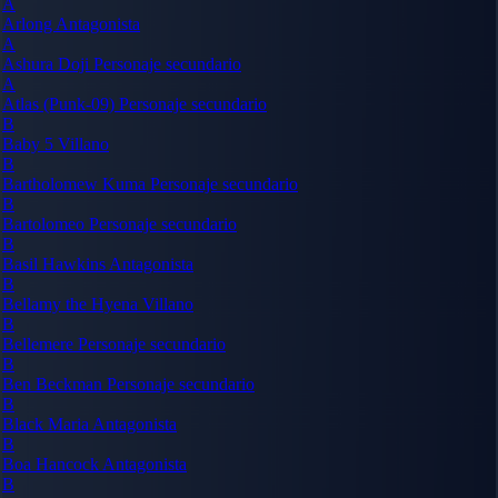
A
Arlong
Antagonista
A
Ashura Doji
Personaje secundario
A
Atlas (Punk-09)
Personaje secundario
B
Baby 5
Villano
B
Bartholomew Kuma
Personaje secundario
B
Bartolomeo
Personaje secundario
B
Basil Hawkins
Antagonista
B
Bellamy the Hyena
Villano
B
Bellemere
Personaje secundario
B
Ben Beckman
Personaje secundario
B
Black Maria
Antagonista
B
Boa Hancock
Antagonista
B