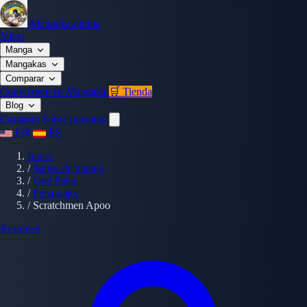
Mangaka.online
Inicio
Manga
Mangakas
Comparar
Conviértete en Mangaka
🛒 Tienda
Blog
Contacto
Sobre nosotros
EN
ES
Inicio
/
Series de manga
/
One Piece
/
Personajes
/
Scratchmen Apoo
Resumen