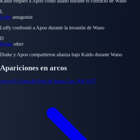
Kaido empleó a Apoo como aliado durante el conflicto de Wano
L
Luffy
antagonist
Luffy confrontó a Apoo durante la invasión de Wano
D
Drake
other
Drake y Apoo compartieron alianza bajo Kaido durante Wano
Apariciones en arcos
Arco #13
Saga del País de Wano
Cap. 909-1057