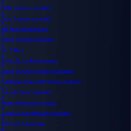
P
Paulie
Personaje secundario
P
Pedro
Personaje secundario
P
Pell
Personaje secundario
P
Perona
Personaje secundario
P
Pica
Villano
P
Portgas D. Ace
Deuteragonista
P
Portgas D. Rouge
Personaje secundario
P
Pythagoras (Punk-03)
Personaje secundario
Q
Queen la Plaga
Antagonista
R
Rebecca
Personaje secundario
V
Vinsmoke Reiju
Personaje secundario
R
Rob Lucci
Antagonista
R