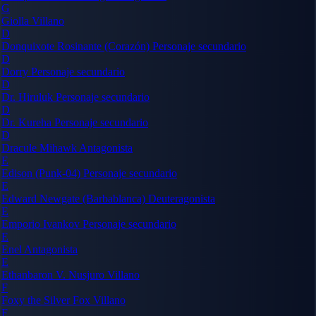
G
Giolla
Villano
D
Donquixote Rosinante (Corazón)
Personaje secundario
D
Dorry
Personaje secundario
D
Dr. Hiruluk
Personaje secundario
D
Dr. Kureha
Personaje secundario
D
Dracule Mihawk
Antagonista
E
Edison (Punk-04)
Personaje secundario
E
Edward Newgate (Barbablanca)
Deuteragonista
E
Emporio Ivankov
Personaje secundario
E
Enel
Antagonista
E
Ethanbaron V. Nusjuro
Villano
F
Foxy the Silver Fox
Villano
F