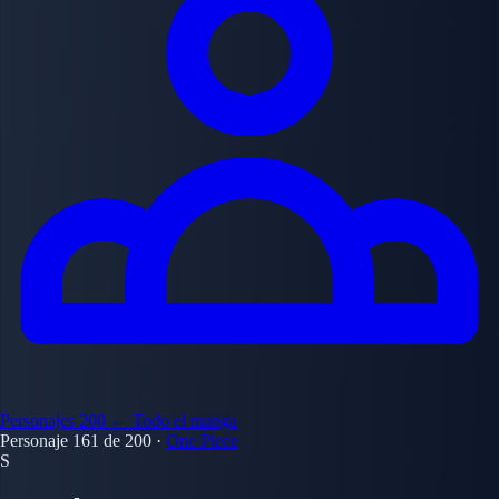
Personajes
200
← Todo el manga
Personaje 161 de 200
·
One Piece
S