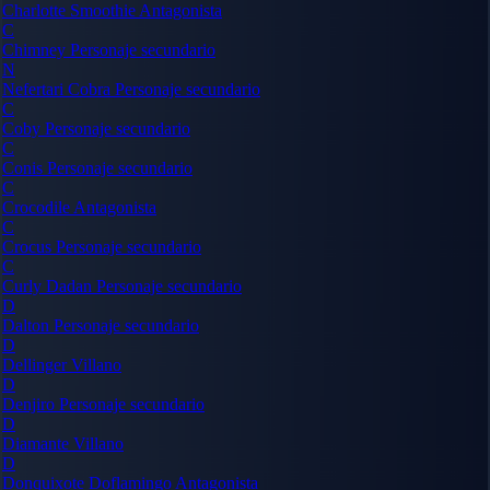
Charlotte Smoothie
Antagonista
C
Chimney
Personaje secundario
N
Nefertari Cobra
Personaje secundario
C
Coby
Personaje secundario
C
Conis
Personaje secundario
C
Crocodile
Antagonista
C
Crocus
Personaje secundario
C
Curly Dadan
Personaje secundario
D
Dalton
Personaje secundario
D
Dellinger
Villano
D
Denjiro
Personaje secundario
D
Diamante
Villano
D
Donquixote Doflamingo
Antagonista