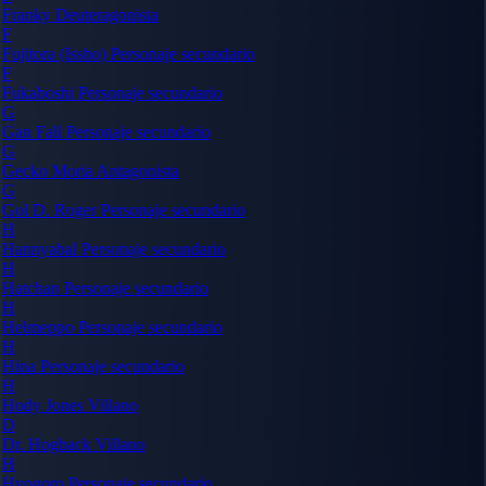
Franky
Deuteragonista
F
Fujitora (Issho)
Personaje secundario
F
Fukaboshi
Personaje secundario
G
Gan Fall
Personaje secundario
G
Gecko Moria
Antagonista
G
Gol D. Roger
Personaje secundario
H
Hannyabal
Personaje secundario
H
Hatchan
Personaje secundario
H
Helmeppo
Personaje secundario
H
Hina
Personaje secundario
H
Hody Jones
Villano
D
Dr. Hogback
Villano
H
Hyogoro
Personaje secundario