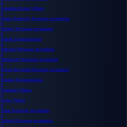
S
Seraphim Kuma
Villano
S
Shaka (Punk-01)
Personaje secundario
S
Shakky
Personaje secundario
S
Shanks
Deuteragonista
S
Shinobu
Personaje secundario
S
Shirahoshi
Personaje secundario
S
Silvers Rayleigh
Personaje secundario
S
Smoker
Deuteragonista
S
Spandam
Villano
S
Sugar
Villano
T
Tama
Personaje secundario
T
Tashigi
Personaje secundario
T