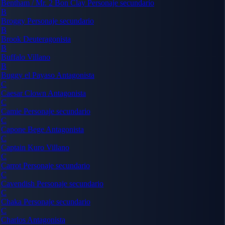
Bentham / Mr. 2 Bon Clay
Personaje secundario
B
Broggy
Personaje secundario
B
Brook
Deuteragonista
B
Buffalo
Villano
B
Buggy el Payaso
Antagonista
C
Caesar Clown
Antagonista
C
Camie
Personaje secundario
C
Capone Bege
Antagonista
C
Captain Kuro
Villano
C
Carrot
Personaje secundario
C
Cavendish
Personaje secundario
C
Chaka
Personaje secundario
C
Charlos
Antagonista