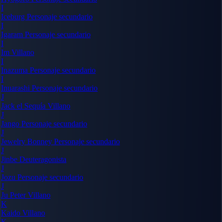
I
Iceburg
Personaje secundario
I
Igaram
Personaje secundario
I
Im
Villano
I
Inazuma
Personaje secundario
I
Inuarashi
Personaje secundario
J
Jack el Sequía
Villano
J
Jango
Personaje secundario
J
Jewelry Bonney
Personaje secundario
J
Jinbe
Deuteragonista
J
Jozu
Personaje secundario
J
Ju Peter
Villano
K
Kaido
Villano
K