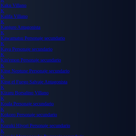
Kaku
Villano
K
Kalifa
Villano
K
Kanjuro
Antagonista
K
Kawamatsu
Personaje secundario
K
Kaya
Personaje secundario
K
Kin'emon
Personaje secundario
K
King Neptune
Personaje secundario
K
King el Fuego Salvaje
Antagonista
K
Kizaru Borsalino
Villano
K
Koala
Personaje secundario
K
Kokoro
Personaje secundario
K
Kozuki Hiyori
Personaje secundario
K