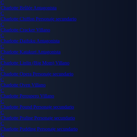
C
Charlotte Brûlée
Antagonista
C
Charlotte Chiffon
Personaje secundario
C
Charlotte Cracker
Villano
C
Charlotte Daifuku
Antagonista
C
Charlotte Katakuri
Antagonista
C
Charlotte Linlin (Big Mom)
Villano
C
Charlotte Opera
Personaje secundario
C
Charlotte Oven
Villano
C
Charlotte Perospero
Villano
C
Charlotte Pound
Personaje secundario
C
Charlotte Praline
Personaje secundario
C
Charlotte Pudding
Personaje secundario
C