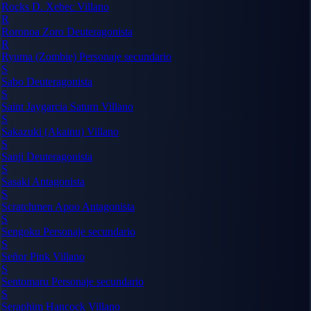
Rocks D. Xebec
Villano
R
Roronoa Zoro
Deuteragonista
R
Ryuma (Zombie)
Personaje secundario
S
Sabo
Deuteragonista
S
Saint Jaygarcia Saturn
Villano
S
Sakazuki (Akainu)
Villano
S
Sanji
Deuteragonista
S
Sasaki
Antagonista
S
Scratchmen Apoo
Antagonista
S
Sengoku
Personaje secundario
S
Señor Pink
Villano
S
Sentomaru
Personaje secundario
S
Seraphim Hancock
Villano