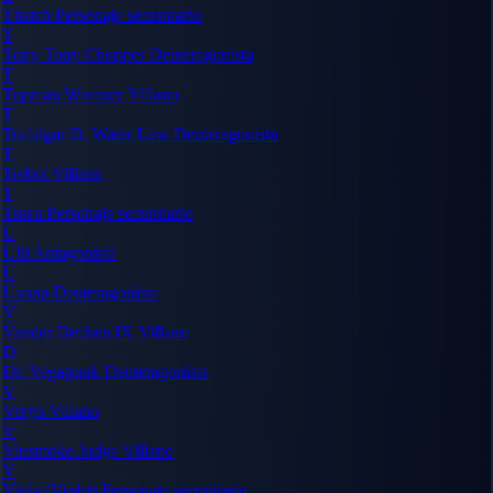
Thatch
Personaje secundario
T
Tony Tony Chopper
Deuteragonista
T
Topman Warcury
Villano
T
Trafalgar D. Water Law
Deuteragonista
T
Trebol
Villano
T
Tsuru
Personaje secundario
U
Ulti
Antagonista
U
Usopp
Deuteragonista
V
Vander Decken IX
Villano
D
Dr. Vegapunk
Deuteragonista
V
Vergo
Villano
V
Vinsmoke Judge
Villano
V
Viola (Violet)
Personaje secundario