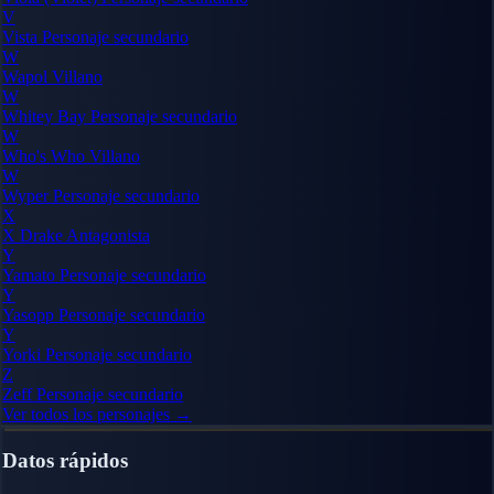
V
Vista
Personaje secundario
W
Wapol
Villano
W
Whitey Bay
Personaje secundario
W
Who's Who
Villano
W
Wyper
Personaje secundario
X
X Drake
Antagonista
Y
Yamato
Personaje secundario
Y
Yasopp
Personaje secundario
Y
Yorki
Personaje secundario
Z
Zeff
Personaje secundario
Ver todos los personajes →
Datos rápidos