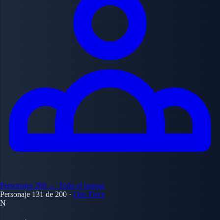
Personajes
200
← Todo el manga
Personaje 131 de 200
·
One Piece
N