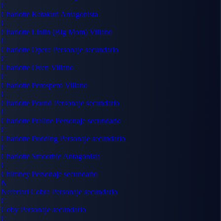
C
Charlotte Katakuri
Antagonista
C
Charlotte Linlin (Big Mom)
Villano
C
Charlotte Opera
Personaje secundario
C
Charlotte Oven
Villano
C
Charlotte Perospero
Villano
C
Charlotte Pound
Personaje secundario
C
Charlotte Praline
Personaje secundario
C
Charlotte Pudding
Personaje secundario
C
Charlotte Smoothie
Antagonista
C
Chimney
Personaje secundario
N
Nefertari Cobra
Personaje secundario
C
Coby
Personaje secundario
C