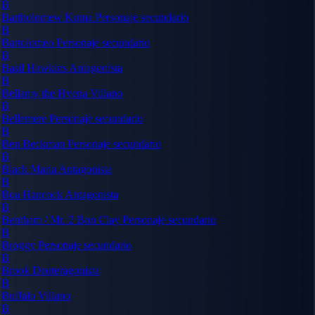
B
Bartholomew Kuma
Personaje secundario
B
Bartolomeo
Personaje secundario
B
Basil Hawkins
Antagonista
B
Bellamy the Hyena
Villano
B
Bellemere
Personaje secundario
B
Ben Beckman
Personaje secundario
B
Black Maria
Antagonista
B
Boa Hancock
Antagonista
B
Bentham / Mr. 2 Bon Clay
Personaje secundario
B
Broggy
Personaje secundario
B
Brook
Deuteragonista
B
Buffalo
Villano
B