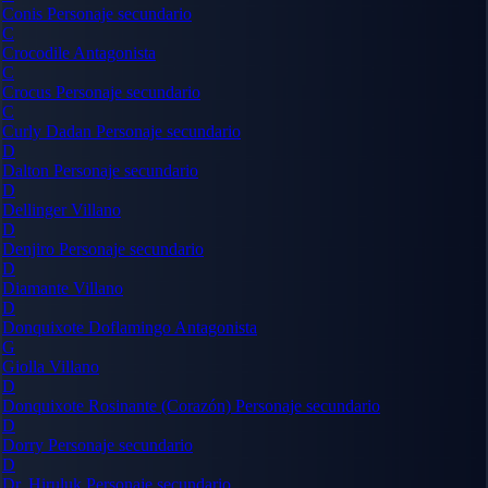
Conis
Personaje secundario
C
Crocodile
Antagonista
C
Crocus
Personaje secundario
C
Curly Dadan
Personaje secundario
D
Dalton
Personaje secundario
D
Dellinger
Villano
D
Denjiro
Personaje secundario
D
Diamante
Villano
D
Donquixote Doflamingo
Antagonista
G
Giolla
Villano
D
Donquixote Rosinante (Corazón)
Personaje secundario
D
Dorry
Personaje secundario
D
Dr. Hiruluk
Personaje secundario