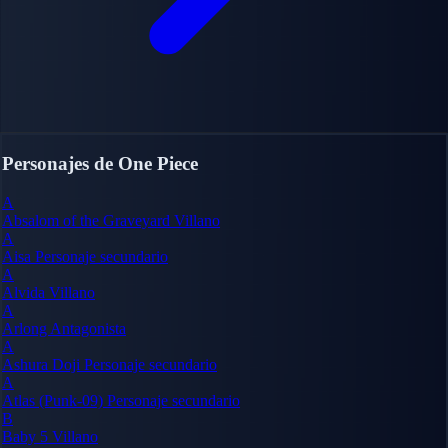
Personajes de One Piece
A
Absalom of the Graveyard
Villano
A
Aisa
Personaje secundario
A
Alvida
Villano
A
Arlong
Antagonista
A
Ashura Doji
Personaje secundario
A
Atlas (Punk-09)
Personaje secundario
B
Baby 5
Villano