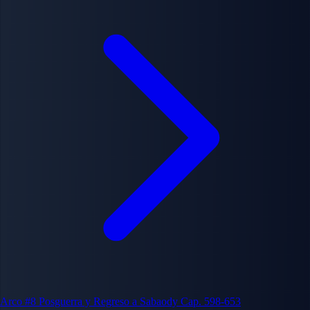
Arco #8
Posguerra y Regreso a Sabaody
Cap. 598-653