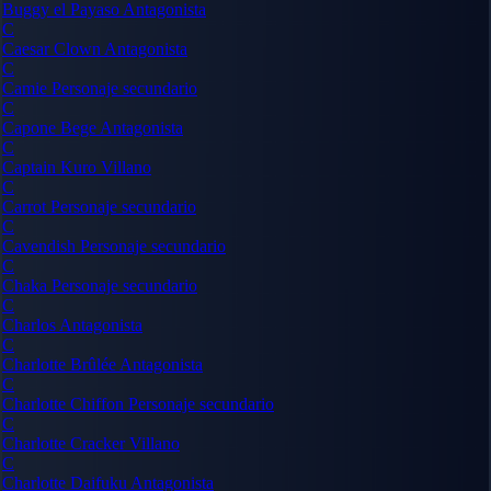
Buggy el Payaso
Antagonista
C
Caesar Clown
Antagonista
C
Camie
Personaje secundario
C
Capone Bege
Antagonista
C
Captain Kuro
Villano
C
Carrot
Personaje secundario
C
Cavendish
Personaje secundario
C
Chaka
Personaje secundario
C
Charlos
Antagonista
C
Charlotte Brûlée
Antagonista
C
Charlotte Chiffon
Personaje secundario
C
Charlotte Cracker
Villano
C
Charlotte Daifuku
Antagonista