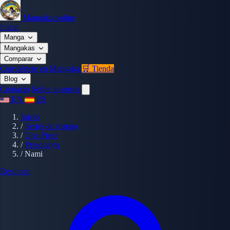
Mangaka.online
Inicio
Manga
Mangakas
Comparar
Conviértete en Mangaka
🛒 Tienda
Blog
Contacto
Sobre nosotros
EN
ES
Inicio
/
Series de manga
/
One Piece
/
Personajes
/
Nami
Resumen