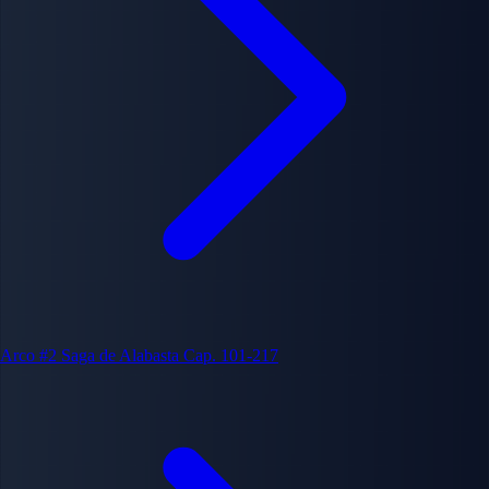
Arco #2
Saga de Alabasta
Cap. 101-217