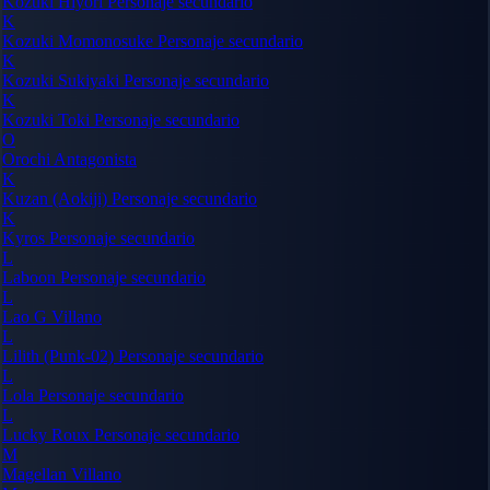
Kozuki Hiyori
Personaje secundario
K
Kozuki Momonosuke
Personaje secundario
K
Kozuki Sukiyaki
Personaje secundario
K
Kozuki Toki
Personaje secundario
O
Orochi
Antagonista
K
Kuzan (Aokiji)
Personaje secundario
K
Kyros
Personaje secundario
L
Laboon
Personaje secundario
L
Lao G
Villano
L
Lilith (Punk-02)
Personaje secundario
L
Lola
Personaje secundario
L
Lucky Roux
Personaje secundario
M
Magellan
Villano