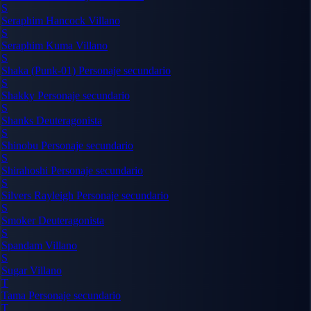
S
Seraphim Hancock
Villano
S
Seraphim Kuma
Villano
S
Shaka (Punk-01)
Personaje secundario
S
Shakky
Personaje secundario
S
Shanks
Deuteragonista
S
Shinobu
Personaje secundario
S
Shirahoshi
Personaje secundario
S
Silvers Rayleigh
Personaje secundario
S
Smoker
Deuteragonista
S
Spandam
Villano
S
Sugar
Villano
T
Tama
Personaje secundario
T