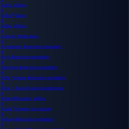
Kaido
Villano
K
Kaku
Villano
K
Kalifa
Villano
K
Kanjuro
Antagonista
K
Kawamatsu
Personaje secundario
K
Kaya
Personaje secundario
K
Kin'emon
Personaje secundario
K
King Neptune
Personaje secundario
K
King el Fuego Salvaje
Antagonista
K
Kizaru Borsalino
Villano
K
Koala
Personaje secundario
K
Kokoro
Personaje secundario
K