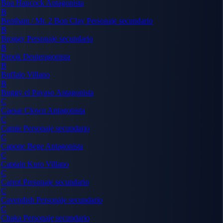
Boa Hancock
Antagonista
B
Bentham / Mr. 2 Bon Clay
Personaje secundario
B
Broggy
Personaje secundario
B
Brook
Deuteragonista
B
Buffalo
Villano
B
Buggy el Payaso
Antagonista
C
Caesar Clown
Antagonista
C
Camie
Personaje secundario
C
Capone Bege
Antagonista
C
Captain Kuro
Villano
C
Carrot
Personaje secundario
C
Cavendish
Personaje secundario
C
Chaka
Personaje secundario