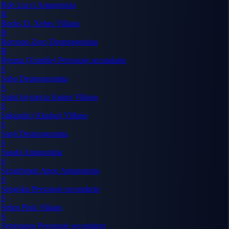
Rob Lucci
Antagonista
R
Rocks D. Xebec
Villano
R
Roronoa Zoro
Deuteragonista
R
Ryuma (Zombie)
Personaje secundario
S
Sabo
Deuteragonista
S
Saint Jaygarcia Saturn
Villano
S
Sakazuki (Akainu)
Villano
S
Sanji
Deuteragonista
S
Sasaki
Antagonista
S
Scratchmen Apoo
Antagonista
S
Sengoku
Personaje secundario
S
Señor Pink
Villano
S
Sentomaru
Personaje secundario