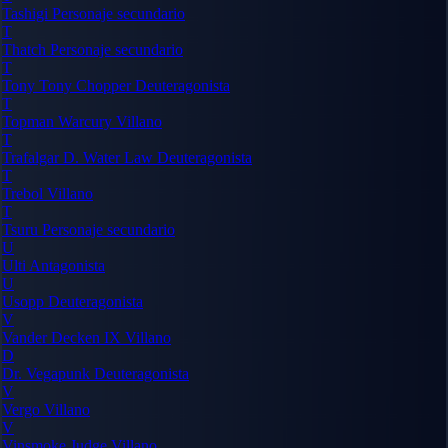
Tashigi
Personaje secundario
T
Thatch
Personaje secundario
T
Tony Tony Chopper
Deuteragonista
T
Topman Warcury
Villano
T
Trafalgar D. Water Law
Deuteragonista
T
Trebol
Villano
T
Tsuru
Personaje secundario
U
Ulti
Antagonista
U
Usopp
Deuteragonista
V
Vander Decken IX
Villano
D
Dr. Vegapunk
Deuteragonista
V
Vergo
Villano
V
Vinsmoke Judge
Villano