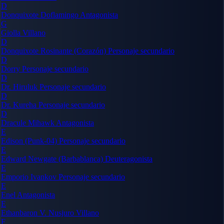
D
Donquixote Doflamingo
Antagonista
G
Giolla
Villano
D
Donquixote Rosinante (Corazón)
Personaje secundario
D
Dorry
Personaje secundario
D
Dr. Hiruluk
Personaje secundario
D
Dr. Kureha
Personaje secundario
D
Dracule Mihawk
Antagonista
E
Edison (Punk-04)
Personaje secundario
E
Edward Newgate (Barbablanca)
Deuteragonista
E
Emporio Ivankov
Personaje secundario
E
Enel
Antagonista
E
Ethanbaron V. Nusjuro
Villano
F