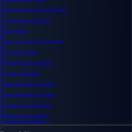
V
Viola (Violet)
Personaje secundario
V
Vista
Personaje secundario
W
Wapol
Villano
W
Whitey Bay
Personaje secundario
W
Who's Who
Villano
W
Wyper
Personaje secundario
X
X Drake
Antagonista
Y
Yamato
Personaje secundario
Y
Yasopp
Personaje secundario
Y
Yorki
Personaje secundario
Z
Zeff
Personaje secundario
Ver todos los personajes →