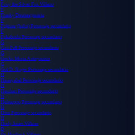
Foxy the Silver Fox
Villano
F
Franky
Deuteragonista
F
Fujitora (Issho)
Personaje secundario
F
Fukaboshi
Personaje secundario
G
Gan Fall
Personaje secundario
G
Gecko Moria
Antagonista
G
Gol D. Roger
Personaje secundario
H
Hannyabal
Personaje secundario
H
Hatchan
Personaje secundario
H
Helmeppo
Personaje secundario
H
Hina
Personaje secundario
H
Hody Jones
Villano
D
Dr. Hogback
Villano