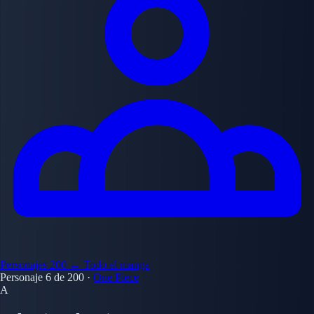
Personajes
200
← Todo el manga
Personaje 6 de 200
·
One Piece
A