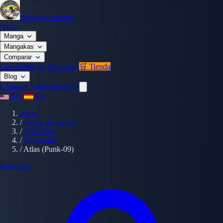
Mangaka.online
Inicio
Manga
Mangakas
Comparar
Conviértete en Mangaka
🛒 Tienda
Blog
Contacto
Sobre nosotros
EN
ES
Inicio
/
Series de manga
/
One Piece
/
Personajes
/
Atlas (Punk-09)
Resumen