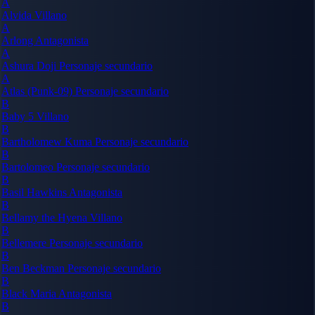
A
Alvida
Villano
A
Arlong
Antagonista
A
Ashura Doji
Personaje secundario
A
Atlas (Punk-09)
Personaje secundario
B
Baby 5
Villano
B
Bartholomew Kuma
Personaje secundario
B
Bartolomeo
Personaje secundario
B
Basil Hawkins
Antagonista
B
Bellamy the Hyena
Villano
B
Bellemere
Personaje secundario
B
Ben Beckman
Personaje secundario
B
Black Maria
Antagonista
B