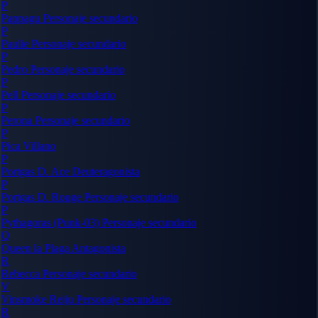
P
Pappagu
Personaje secundario
P
Paulie
Personaje secundario
P
Pedro
Personaje secundario
P
Pell
Personaje secundario
P
Perona
Personaje secundario
P
Pica
Villano
P
Portgas D. Ace
Deuteragonista
P
Portgas D. Rouge
Personaje secundario
P
Pythagoras (Punk-03)
Personaje secundario
Q
Queen la Plaga
Antagonista
R
Rebecca
Personaje secundario
V
Vinsmoke Reiju
Personaje secundario
R