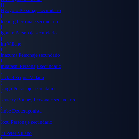
H
Hyogoro
Personaje secundario
I
Iceburg
Personaje secundario
I
Igaram
Personaje secundario
I
Im
Villano
I
Inazuma
Personaje secundario
I
Inuarashi
Personaje secundario
J
Jack el Sequía
Villano
J
Jango
Personaje secundario
J
Jewelry Bonney
Personaje secundario
J
Jinbe
Deuteragonista
J
Jozu
Personaje secundario
J
Ju Peter
Villano
K