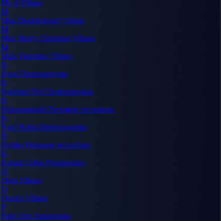
Mr. 4
Villano
M
Miss Doublefinger
Villano
M
Miss Merry Christmas
Villano
M
Miss Valentine
Villano
N
Nami
Deuteragonista
N
Nefertari Vivi
Deuteragonista
N
Nekomamushi
Personaje secundario
N
Nico Robin
Deuteragonista
N
Nojiko
Personaje secundario
K
Kozuki Oden
Protagonista
O
Ohm
Villano
O
Orochi
Villano
P
Page One
Antagonista