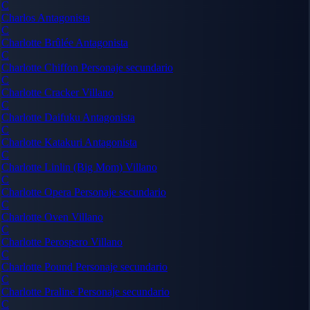
C
Charlos
Antagonista
C
Charlotte Brûlée
Antagonista
C
Charlotte Chiffon
Personaje secundario
C
Charlotte Cracker
Villano
C
Charlotte Daifuku
Antagonista
C
Charlotte Katakuri
Antagonista
C
Charlotte Linlin (Big Mom)
Villano
C
Charlotte Opera
Personaje secundario
C
Charlotte Oven
Villano
C
Charlotte Perospero
Villano
C
Charlotte Pound
Personaje secundario
C
Charlotte Praline
Personaje secundario
C