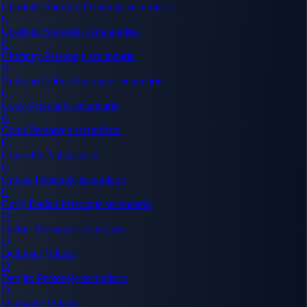
Charlotte Pudding
Personaje secundario
C
Charlotte Smoothie
Antagonista
C
Chimney
Personaje secundario
N
Nefertari Cobra
Personaje secundario
C
Coby
Personaje secundario
C
Conis
Personaje secundario
C
Crocodile
Antagonista
C
Crocus
Personaje secundario
C
Curly Dadan
Personaje secundario
D
Dalton
Personaje secundario
D
Dellinger
Villano
D
Denjiro
Personaje secundario
D
Diamante
Villano