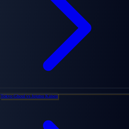
Tokyo Ghoul
vs
Jujutsu Kaisen