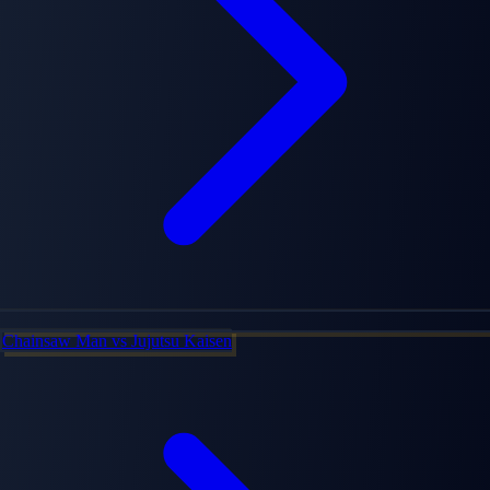
Chainsaw Man
vs
Jujutsu Kaisen