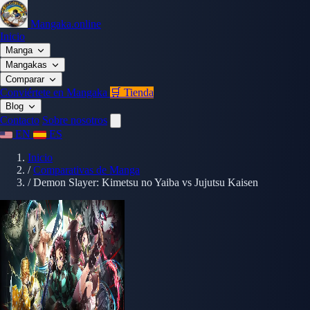
Mangaka.online
Inicio
Manga
Mangakas
Comparar
Conviértete en Mangaka
🛒 Tienda
Blog
Contacto
Sobre nosotros
EN
ES
Inicio
/
Comparativas de Manga
/
Demon Slayer: Kimetsu no Yaiba vs Jujutsu Kaisen