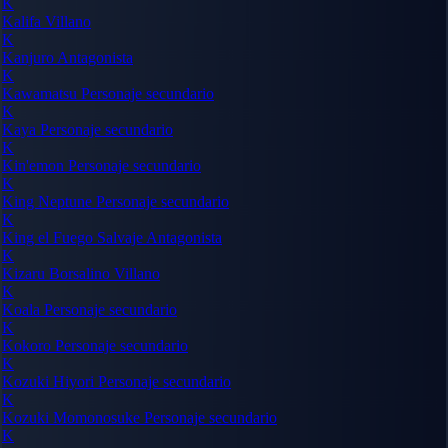
K
Kalifa
Villano
K
Kanjuro
Antagonista
K
Kawamatsu
Personaje secundario
K
Kaya
Personaje secundario
K
Kin'emon
Personaje secundario
K
King Neptune
Personaje secundario
K
King el Fuego Salvaje
Antagonista
K
Kizaru Borsalino
Villano
K
Koala
Personaje secundario
K
Kokoro
Personaje secundario
K
Kozuki Hiyori
Personaje secundario
K
Kozuki Momonosuke
Personaje secundario
K