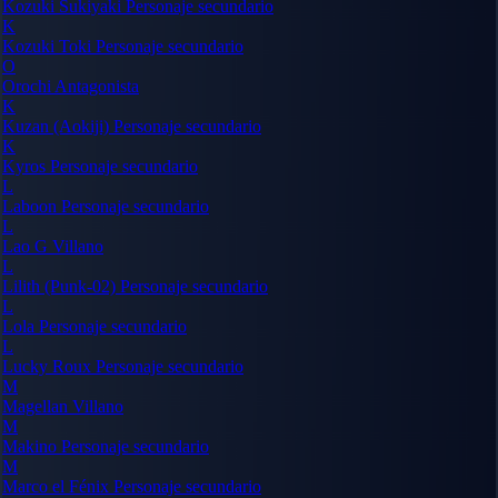
Kozuki Sukiyaki
Personaje secundario
K
Kozuki Toki
Personaje secundario
O
Orochi
Antagonista
K
Kuzan (Aokiji)
Personaje secundario
K
Kyros
Personaje secundario
L
Laboon
Personaje secundario
L
Lao G
Villano
L
Lilith (Punk-02)
Personaje secundario
L
Lola
Personaje secundario
L
Lucky Roux
Personaje secundario
M
Magellan
Villano
M
Makino
Personaje secundario
M
Marco el Fénix
Personaje secundario