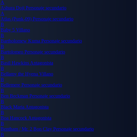
A
Ashura Doji
Personaje secundario
A
Atlas (Punk-09)
Personaje secundario
B
Baby 5
Villano
B
Bartholomew Kuma
Personaje secundario
B
Bartolomeo
Personaje secundario
B
Basil Hawkins
Antagonista
B
Bellamy the Hyena
Villano
B
Bellemere
Personaje secundario
B
Ben Beckman
Personaje secundario
B
Black Maria
Antagonista
B
Boa Hancock
Antagonista
B
Bentham / Mr. 2 Bon Clay
Personaje secundario
B