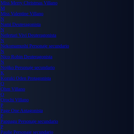
Miss Merry Christmas
Villano
M
Miss Valentine
Villano
N
Nami
Deuteragonista
N
Nefertari Vivi
Deuteragonista
N
Nekomamushi
Personaje secundario
N
Nico Robin
Deuteragonista
N
Nojiko
Personaje secundario
K
Kozuki Oden
Protagonista
O
Ohm
Villano
O
Orochi
Villano
P
Page One
Antagonista
P
Pappagu
Personaje secundario
P
Paulie
Personaje secundario