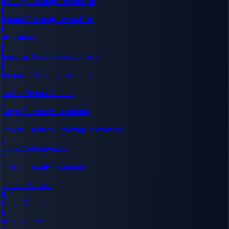
Iceburg
Personaje secundario
I
Igaram
Personaje secundario
I
Im
Villano
I
Inazuma
Personaje secundario
I
Inuarashi
Personaje secundario
J
Jack el Sequía
Villano
J
Jango
Personaje secundario
J
Jewelry Bonney
Personaje secundario
J
Jinbe
Deuteragonista
J
Jozu
Personaje secundario
J
Ju Peter
Villano
K
Kaido
Villano
K
Kaku
Villano