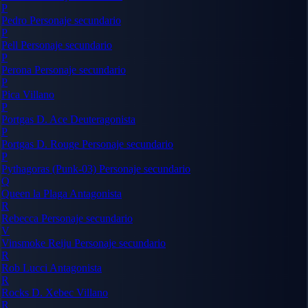
P
Pedro
Personaje secundario
P
Pell
Personaje secundario
P
Perona
Personaje secundario
P
Pica
Villano
P
Portgas D. Ace
Deuteragonista
P
Portgas D. Rouge
Personaje secundario
P
Pythagoras (Punk-03)
Personaje secundario
Q
Queen la Plaga
Antagonista
R
Rebecca
Personaje secundario
V
Vinsmoke Reiju
Personaje secundario
R
Rob Lucci
Antagonista
R
Rocks D. Xebec
Villano
R