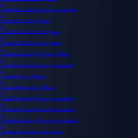
C
Charlotte Chiffon
Personaje secundario
C
Charlotte Cracker
Villano
C
Charlotte Daifuku
Antagonista
C
Charlotte Katakuri
Antagonista
C
Charlotte Linlin (Big Mom)
Villano
C
Charlotte Opera
Personaje secundario
C
Charlotte Oven
Villano
C
Charlotte Perospero
Villano
C
Charlotte Pound
Personaje secundario
C
Charlotte Praline
Personaje secundario
C
Charlotte Pudding
Personaje secundario
C
Charlotte Smoothie
Antagonista
C