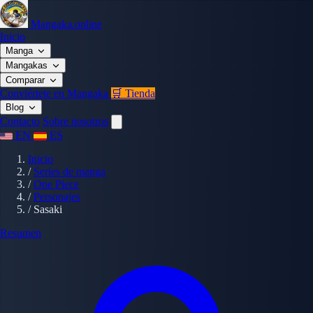
Mangaka.online
Inicio
Manga
Mangakas
Comparar
Conviértete en Mangaka
🛒 Tienda
Blog
Contacto
Sobre nosotros
EN
ES
Inicio
/
Series de manga
/
One Piece
/
Personajes
/
Sasaki
Resumen