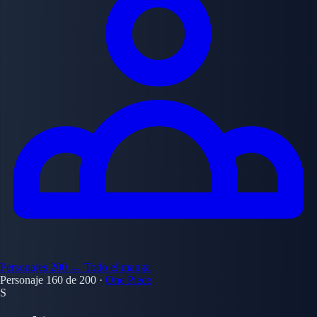
Personajes
200
← Todo el manga
Personaje 160 de 200
·
One Piece
S