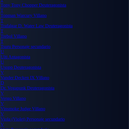
Tony Tony Chopper
Deuteragonista
T
Topman Warcury
Villano
T
Trafalgar D. Water Law
Deuteragonista
T
Trebol
Villano
T
Tsuru
Personaje secundario
U
Ulti
Antagonista
U
Usopp
Deuteragonista
V
Vander Decken IX
Villano
D
Dr. Vegapunk
Deuteragonista
V
Vergo
Villano
V
Vinsmoke Judge
Villano
V
Viola (Violet)
Personaje secundario
V