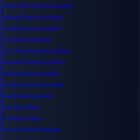
Fujitora (Issho)
Personaje secundario
F
Fukaboshi
Personaje secundario
G
Gan Fall
Personaje secundario
G
Gecko Moria
Antagonista
G
Gol D. Roger
Personaje secundario
H
Hannyabal
Personaje secundario
H
Hatchan
Personaje secundario
H
Helmeppo
Personaje secundario
H
Hina
Personaje secundario
H
Hody Jones
Villano
D
Dr. Hogback
Villano
H
Hyogoro
Personaje secundario
I