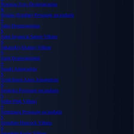
Roronoa Zoro
Deuteragonista
R
Ryuma (Zombie)
Personaje secundario
S
Sabo
Deuteragonista
S
Saint Jaygarcia Saturn
Villano
S
Sakazuki (Akainu)
Villano
S
Sanji
Deuteragonista
S
Sasaki
Antagonista
S
Scratchmen Apoo
Antagonista
S
Sengoku
Personaje secundario
S
Señor Pink
Villano
S
Sentomaru
Personaje secundario
S
Seraphim Hancock
Villano
S
Seraphim Kuma
Villano