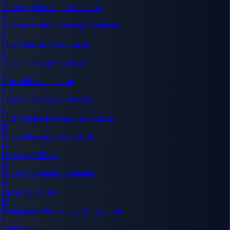
Chimney
Personaje secundario
N
Nefertari Cobra
Personaje secundario
C
Coby
Personaje secundario
C
Conis
Personaje secundario
C
Crocodile
Antagonista
C
Crocus
Personaje secundario
C
Curly Dadan
Personaje secundario
D
Dalton
Personaje secundario
D
Dellinger
Villano
D
Denjiro
Personaje secundario
D
Diamante
Villano
D
Donquixote Doflamingo
Antagonista
G
Giolla
Villano