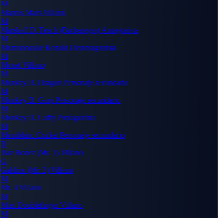
M
Marcus Mars
Villano
M
Marshall D. Teach (Barbanegra)
Antagonista
M
Momonosuke Kozuki
Deuteragonista
M
Monet
Villano
M
Monkey D. Dragon
Personaje secundario
M
Monkey D. Garp
Personaje secundario
M
Monkey D. Luffy
Protagonista
M
Montblanc Cricket
Personaje secundario
D
Daz Bonez (Mr. 1)
Villano
G
Galdino (Mr. 3)
Villano
M
Mr. 4
Villano
M
Miss Doublefinger
Villano
M