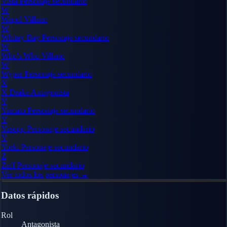
Vista
Personaje secundario
W
Wapol
Villano
W
Whitey Bay
Personaje secundario
W
Who's Who
Villano
W
Wyper
Personaje secundario
X
X Drake
Antagonista
Y
Yamato
Personaje secundario
Y
Yasopp
Personaje secundario
Y
Yorki
Personaje secundario
Z
Zeff
Personaje secundario
Ver todos los personajes →
Datos rápidos
Rol
Antagonista