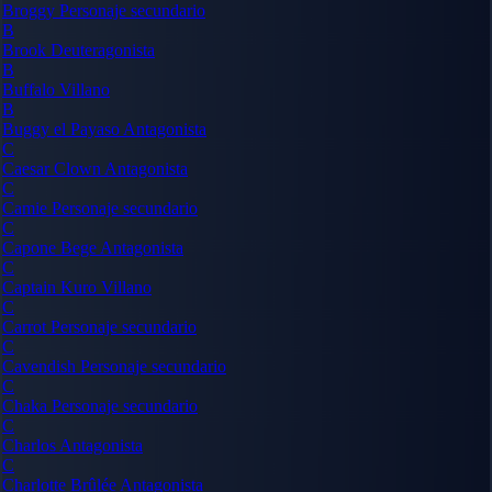
Broggy
Personaje secundario
B
Brook
Deuteragonista
B
Buffalo
Villano
B
Buggy el Payaso
Antagonista
C
Caesar Clown
Antagonista
C
Camie
Personaje secundario
C
Capone Bege
Antagonista
C
Captain Kuro
Villano
C
Carrot
Personaje secundario
C
Cavendish
Personaje secundario
C
Chaka
Personaje secundario
C
Charlos
Antagonista
C
Charlotte Brûlée
Antagonista