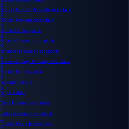
S
Shaka (Punk-01)
Personaje secundario
S
Shakky
Personaje secundario
S
Shanks
Deuteragonista
S
Shinobu
Personaje secundario
S
Shirahoshi
Personaje secundario
S
Silvers Rayleigh
Personaje secundario
S
Smoker
Deuteragonista
S
Spandam
Villano
S
Sugar
Villano
T
Tama
Personaje secundario
T
Tashigi
Personaje secundario
T
Thatch
Personaje secundario
T