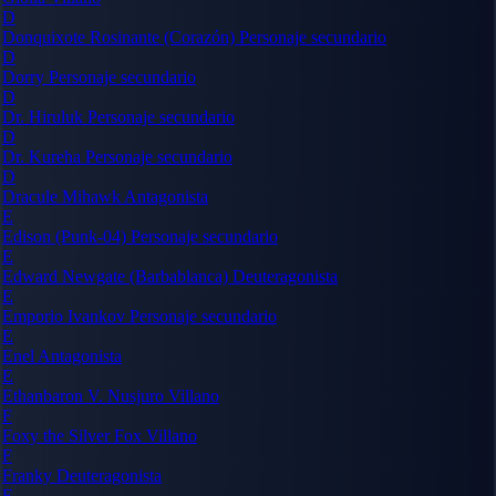
D
Donquixote Rosinante (Corazón)
Personaje secundario
D
Dorry
Personaje secundario
D
Dr. Hiruluk
Personaje secundario
D
Dr. Kureha
Personaje secundario
D
Dracule Mihawk
Antagonista
E
Edison (Punk-04)
Personaje secundario
E
Edward Newgate (Barbablanca)
Deuteragonista
E
Emporio Ivankov
Personaje secundario
E
Enel
Antagonista
E
Ethanbaron V. Nusjuro
Villano
F
Foxy the Silver Fox
Villano
F
Franky
Deuteragonista
F