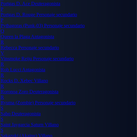
Portgas D. Ace
Deuteragonista
P
Portgas D. Rouge
Personaje secundario
P
Pythagoras (Punk-03)
Personaje secundario
Q
Queen la Plaga
Antagonista
R
Rebecca
Personaje secundario
V
Vinsmoke Reiju
Personaje secundario
R
Rob Lucci
Antagonista
R
Rocks D. Xebec
Villano
R
Roronoa Zoro
Deuteragonista
R
Ryuma (Zombie)
Personaje secundario
S
Sabo
Deuteragonista
S
Saint Jaygarcia Saturn
Villano
S
Sakazuki (Akainu)
Villano