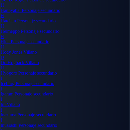
H
Hannyabal
Personaje secundario
H
Hatchan
Personaje secundario
H
Helmeppo
Personaje secundario
H
Hina
Personaje secundario
H
Hody Jones
Villano
D
Dr. Hogback
Villano
H
Hyogoro
Personaje secundario
I
Iceburg
Personaje secundario
I
Igaram
Personaje secundario
I
Im
Villano
I
Inazuma
Personaje secundario
I
Inuarashi
Personaje secundario