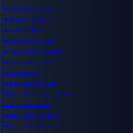
C
Camie
Personaje secundario
C
Capone Bege
Antagonista
C
Captain Kuro
Villano
C
Carrot
Personaje secundario
C
Cavendish
Personaje secundario
C
Chaka
Personaje secundario
C
Charlos
Antagonista
C
Charlotte Brûlée
Antagonista
C
Charlotte Chiffon
Personaje secundario
C
Charlotte Cracker
Villano
C
Charlotte Daifuku
Antagonista
C
Charlotte Katakuri
Antagonista
C