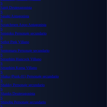
S
Sanji
Deuteragonista
S
Sasaki
Antagonista
S
Scratchmen Apoo
Antagonista
S
Sengoku
Personaje secundario
S
Señor Pink
Villano
S
Sentomaru
Personaje secundario
S
Seraphim Hancock
Villano
S
Seraphim Kuma
Villano
S
Shaka (Punk-01)
Personaje secundario
S
Shakky
Personaje secundario
S
Shanks
Deuteragonista
S
Shinobu
Personaje secundario
S