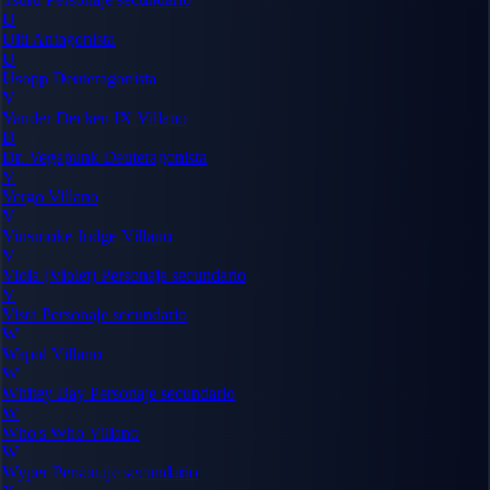
U
Ulti
Antagonista
U
Usopp
Deuteragonista
V
Vander Decken IX
Villano
D
Dr. Vegapunk
Deuteragonista
V
Vergo
Villano
V
Vinsmoke Judge
Villano
V
Viola (Violet)
Personaje secundario
V
Vista
Personaje secundario
W
Wapol
Villano
W
Whitey Bay
Personaje secundario
W
Who's Who
Villano
W
Wyper
Personaje secundario