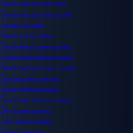
Charlotte Linlin (Big Mom)
Villano
C
Charlotte Opera
Personaje secundario
C
Charlotte Oven
Villano
C
Charlotte Perospero
Villano
C
Charlotte Pound
Personaje secundario
C
Charlotte Praline
Personaje secundario
C
Charlotte Pudding
Personaje secundario
C
Charlotte Smoothie
Antagonista
C
Chimney
Personaje secundario
N
Nefertari Cobra
Personaje secundario
C
Coby
Personaje secundario
C
Conis
Personaje secundario
C
Crocodile
Antagonista