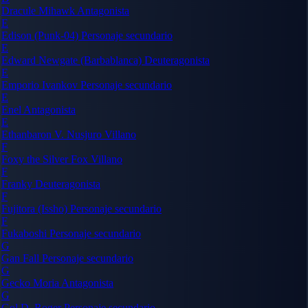
Dracule Mihawk
Antagonista
E
Edison (Punk-04)
Personaje secundario
E
Edward Newgate (Barbablanca)
Deuteragonista
E
Emporio Ivankov
Personaje secundario
E
Enel
Antagonista
E
Ethanbaron V. Nusjuro
Villano
F
Foxy the Silver Fox
Villano
F
Franky
Deuteragonista
F
Fujitora (Issho)
Personaje secundario
F
Fukaboshi
Personaje secundario
G
Gan Fall
Personaje secundario
G
Gecko Moria
Antagonista
G
Gol D. Roger
Personaje secundario