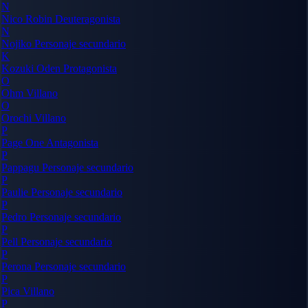
N
Nico Robin
Deuteragonista
N
Nojiko
Personaje secundario
K
Kozuki Oden
Protagonista
O
Ohm
Villano
O
Orochi
Villano
P
Page One
Antagonista
P
Pappagu
Personaje secundario
P
Paulie
Personaje secundario
P
Pedro
Personaje secundario
P
Pell
Personaje secundario
P
Perona
Personaje secundario
P
Pica
Villano
P