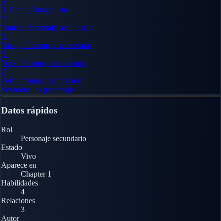
X
X Drake
Antagonista
Y
Yamato
Personaje secundario
Y
Yasopp
Personaje secundario
Y
Yorki
Personaje secundario
Z
Zeff
Personaje secundario
Ver todos los personajes →
Datos rápidos
Rol
Personaje secundario
Estado
Vivo
Aparece en
Chapter 1
Habilidades
4
Relaciones
3
Autor