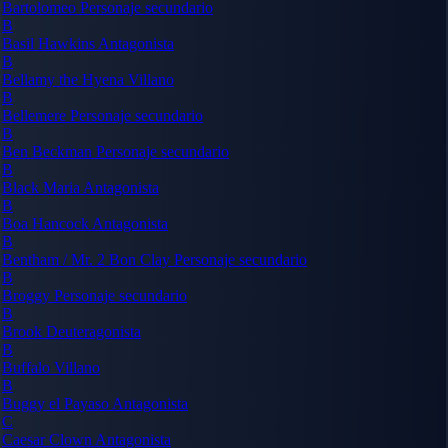
Bartolomeo
Personaje secundario
B
Basil Hawkins
Antagonista
B
Bellamy the Hyena
Villano
B
Bellemere
Personaje secundario
B
Ben Beckman
Personaje secundario
B
Black Maria
Antagonista
B
Boa Hancock
Antagonista
B
Bentham / Mr. 2 Bon Clay
Personaje secundario
B
Broggy
Personaje secundario
B
Brook
Deuteragonista
B
Buffalo
Villano
B
Buggy el Payaso
Antagonista
C
Caesar Clown
Antagonista