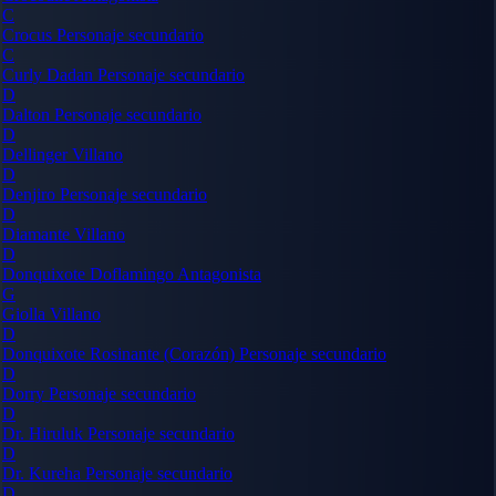
C
Crocus
Personaje secundario
C
Curly Dadan
Personaje secundario
D
Dalton
Personaje secundario
D
Dellinger
Villano
D
Denjiro
Personaje secundario
D
Diamante
Villano
D
Donquixote Doflamingo
Antagonista
G
Giolla
Villano
D
Donquixote Rosinante (Corazón)
Personaje secundario
D
Dorry
Personaje secundario
D
Dr. Hiruluk
Personaje secundario
D
Dr. Kureha
Personaje secundario
D