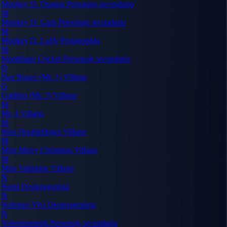
Monkey D. Dragon
Personaje secundario
M
Monkey D. Garp
Personaje secundario
M
Monkey D. Luffy
Protagonista
M
Montblanc Cricket
Personaje secundario
D
Daz Bonez (Mr. 1)
Villano
G
Galdino (Mr. 3)
Villano
M
Mr. 4
Villano
M
Miss Doublefinger
Villano
M
Miss Merry Christmas
Villano
M
Miss Valentine
Villano
N
Nami
Deuteragonista
N
Nefertari Vivi
Deuteragonista
N
Nekomamushi
Personaje secundario