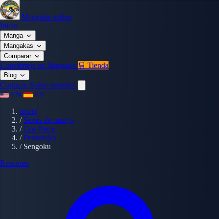
Mangaka.online
Inicio
Manga
Mangakas
Comparar
Conviértete en Mangaka
🛒 Tienda
Blog
Contacto
Sobre nosotros
EN
ES
Inicio
/
Series de manga
/
One Piece
/
Personajes
/
Sengoku
Resumen