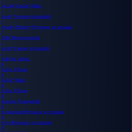
J
Jack el Sequía
Villano
J
Jango
Personaje secundario
J
Jewelry Bonney
Personaje secundario
J
Jinbe
Deuteragonista
J
Jozu
Personaje secundario
J
Ju Peter
Villano
K
Kaido
Villano
K
Kaku
Villano
K
Kalifa
Villano
K
Kanjuro
Antagonista
K
Kawamatsu
Personaje secundario
K
Kaya
Personaje secundario
K