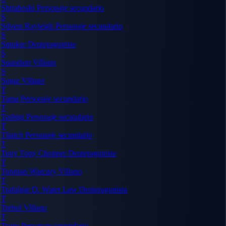
Shirahoshi
Personaje secundario
S
Silvers Rayleigh
Personaje secundario
S
Smoker
Deuteragonista
S
Spandam
Villano
S
Sugar
Villano
T
Tama
Personaje secundario
T
Tashigi
Personaje secundario
T
Thatch
Personaje secundario
T
Tony Tony Chopper
Deuteragonista
T
Topman Warcury
Villano
T
Trafalgar D. Water Law
Deuteragonista
T
Trebol
Villano
T
Tsuru
Personaje secundario