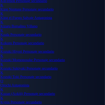
Kin'emon
Personaje secundario
K
King Neptune
Personaje secundario
K
King el Fuego Salvaje
Antagonista
K
Kizaru Borsalino
Villano
K
Koala
Personaje secundario
K
Kokoro
Personaje secundario
K
Kozuki Hiyori
Personaje secundario
K
Kozuki Momonosuke
Personaje secundario
K
Kozuki Sukiyaki
Personaje secundario
K
Kozuki Toki
Personaje secundario
O
Orochi
Antagonista
K
Kuzan (Aokiji)
Personaje secundario
K
Kyros
Personaje secundario