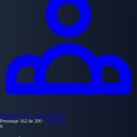
Personajes
200
← Todo el manga
Personaje 162 de 200
·
One Piece
S