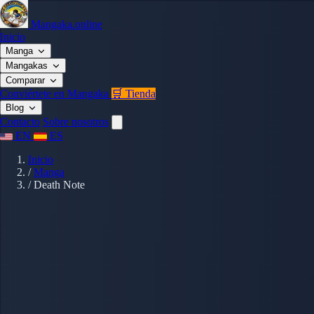
Mangaka.online
Inicio
Manga
Mangakas
Comparar
Conviértete en Mangaka
🛒 Tienda
Blog
Contacto
Sobre nosotros
EN
ES
Inicio
/
Manga
/
Death Note