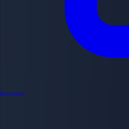
Story Arcs
8