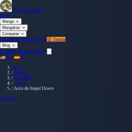
Mangaka.online
Inicio
Manga
Mangakas
Comparar
Conviértete en Mangaka
🛒 Tienda
Blog
Contacto
Sobre nosotros
EN
ES
Inicio
/
Manga
/
One Piece
/
Arcos
/
Arco de Impel Down
Resumen