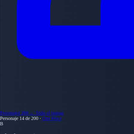
Personajes
200
← Todo el manga
Personaje 14 de 200
·
One Piece
B