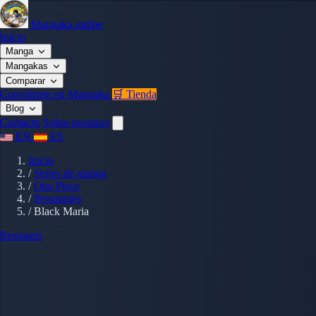
Mangaka.online
Inicio
Manga
Mangakas
Comparar
Conviértete en Mangaka
🛒 Tienda
Blog
Contacto
Sobre nosotros
EN
ES
Inicio
/
Series de manga
/
One Piece
/
Personajes
/
Black Maria
Resumen