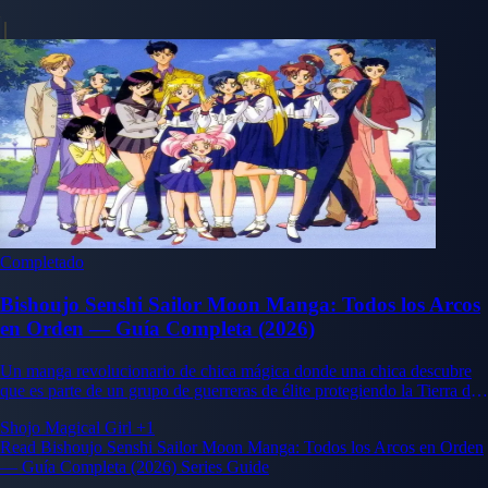
Completado
Bishoujo Senshi Sailor Moon Manga: Todos los Arcos
en Orden — Guía Completa (2026)
Un manga revolucionario de chica mágica donde una chica descubre
que es parte de un grupo de guerreras de élite protegiendo la Tierra de
fuerzas oscuras.
Shojo
Magical Girl
+1
Read Bishoujo Senshi Sailor Moon Manga: Todos los Arcos en Orden
— Guía Completa (2026) Series Guide