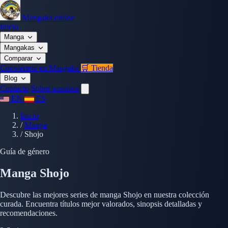
Mangaka.online
Inicio
Manga
Mangakas
Comparar
Conviértete en Mangaka
🛒 Tienda
Blog
Contacto
Sobre nosotros
EN
ES
Inicio
/
Manga
/
Shojo
Guía de género
Manga Shojo
Descubre las mejores series de manga Shojo en nuestra colección
curada. Encuentra títulos mejor valorados, sinopsis detalladas y
recomendaciones.