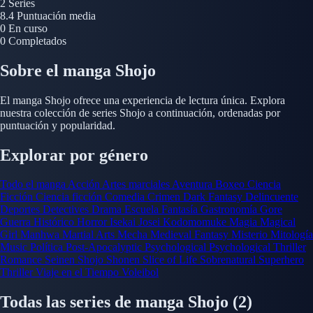
2
Series
8.4
Puntuación media
0
En curso
0
Completados
Sobre el manga Shojo
El manga Shojo ofrece una experiencia de lectura única. Explora
nuestra colección de series Shojo a continuación, ordenadas por
puntuación y popularidad.
Explorar por género
Todo el manga
Acción
Artes marciales
Aventura
Boxeo
Ciencia
Ficción
Ciencia ficción
Comedia
Crimen
Dark Fantasy
Delincuente
Deportes
Detectives
Drama
Escuela
Fantasía
Gastronomía
Gore
Guerra
Histórico
Horror
Isekai
Josei
Kodomomuke
Magia
Magical
Girl
Manhwa
Martial Arts
Mecha
Medieval Fantasy
Misterio
Mitología
Music
Política
Post-Apocalyptic
Psychological
Psychological Thriller
Romance
Seinen
Shojo
Shonen
Slice of Life
Sobrenatural
Superhero
Thriller
Viaje en el Tiempo
Voleibol
Todas las series de manga Shojo
(2)