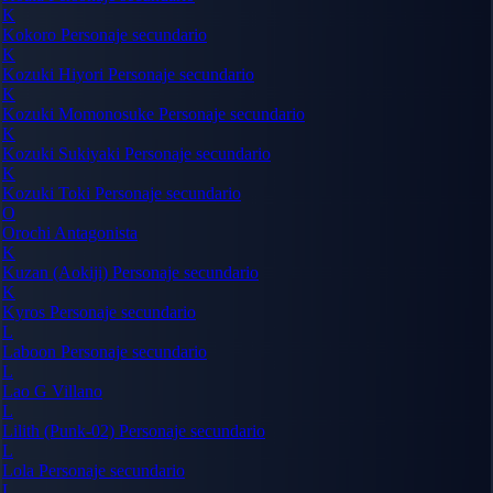
K
Kokoro
Personaje secundario
K
Kozuki Hiyori
Personaje secundario
K
Kozuki Momonosuke
Personaje secundario
K
Kozuki Sukiyaki
Personaje secundario
K
Kozuki Toki
Personaje secundario
O
Orochi
Antagonista
K
Kuzan (Aokiji)
Personaje secundario
K
Kyros
Personaje secundario
L
Laboon
Personaje secundario
L
Lao G
Villano
L
Lilith (Punk-02)
Personaje secundario
L
Lola
Personaje secundario
L