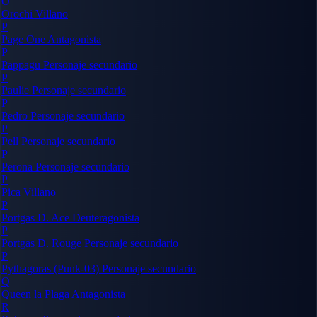
O
Orochi
Villano
P
Page One
Antagonista
P
Pappagu
Personaje secundario
P
Paulie
Personaje secundario
P
Pedro
Personaje secundario
P
Pell
Personaje secundario
P
Perona
Personaje secundario
P
Pica
Villano
P
Portgas D. Ace
Deuteragonista
P
Portgas D. Rouge
Personaje secundario
P
Pythagoras (Punk-03)
Personaje secundario
Q
Queen la Plaga
Antagonista
R