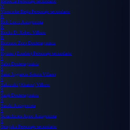
Rebecca
Personaje secundario
V
Vinsmoke Reiju
Personaje secundario
R
Rob Lucci
Antagonista
R
Rocks D. Xebec
Villano
R
Roronoa Zoro
Deuteragonista
R
Ryuma (Zombie)
Personaje secundario
S
Sabo
Deuteragonista
S
Saint Jaygarcia Saturn
Villano
S
Sakazuki (Akainu)
Villano
S
Sanji
Deuteragonista
S
Sasaki
Antagonista
S
Scratchmen Apoo
Antagonista
S
Sengoku
Personaje secundario