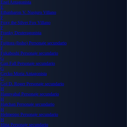
Enel
Antagonista
E
Ethanbaron V. Nusjuro
Villano
F
Foxy the Silver Fox
Villano
F
Franky
Deuteragonista
F
Fujitora (Issho)
Personaje secundario
F
Fukaboshi
Personaje secundario
G
Gan Fall
Personaje secundario
G
Gecko Moria
Antagonista
G
Gol D. Roger
Personaje secundario
H
Hannyabal
Personaje secundario
H
Hatchan
Personaje secundario
H
Helmeppo
Personaje secundario
H
Hina
Personaje secundario