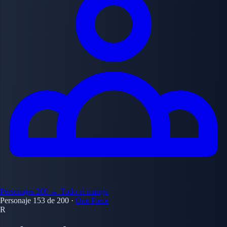
Personajes
200
← Todo el manga
Personaje 153 de 200
·
One Piece
R