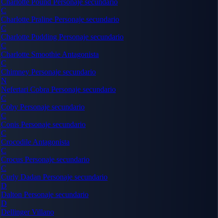
Charlotte Pound
Personaje secundario
C
Charlotte Praline
Personaje secundario
C
Charlotte Pudding
Personaje secundario
C
Charlotte Smoothie
Antagonista
C
Chimney
Personaje secundario
N
Nefertari Cobra
Personaje secundario
C
Coby
Personaje secundario
C
Conis
Personaje secundario
C
Crocodile
Antagonista
C
Crocus
Personaje secundario
C
Curly Dadan
Personaje secundario
D
Dalton
Personaje secundario
D
Dellinger
Villano