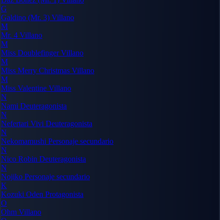
G
Galdino (Mr. 3)
Villano
M
Mr. 4
Villano
M
Miss Doublefinger
Villano
M
Miss Merry Christmas
Villano
M
Miss Valentine
Villano
N
Nami
Deuteragonista
N
Nefertari Vivi
Deuteragonista
N
Nekomamushi
Personaje secundario
N
Nico Robin
Deuteragonista
N
Nojiko
Personaje secundario
K
Kozuki Oden
Protagonista
O
Ohm
Villano