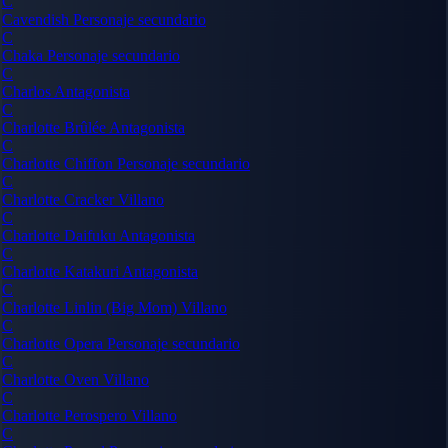
C
Cavendish
Personaje secundario
C
Chaka
Personaje secundario
C
Charlos
Antagonista
C
Charlotte Brûlée
Antagonista
C
Charlotte Chiffon
Personaje secundario
C
Charlotte Cracker
Villano
C
Charlotte Daifuku
Antagonista
C
Charlotte Katakuri
Antagonista
C
Charlotte Linlin (Big Mom)
Villano
C
Charlotte Opera
Personaje secundario
C
Charlotte Oven
Villano
C
Charlotte Perospero
Villano
C