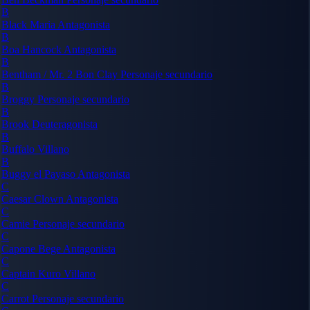
B
Black Maria
Antagonista
B
Boa Hancock
Antagonista
B
Bentham / Mr. 2 Bon Clay
Personaje secundario
B
Broggy
Personaje secundario
B
Brook
Deuteragonista
B
Buffalo
Villano
B
Buggy el Payaso
Antagonista
C
Caesar Clown
Antagonista
C
Camie
Personaje secundario
C
Capone Bege
Antagonista
C
Captain Kuro
Villano
C
Carrot
Personaje secundario