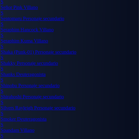
S
Señor Pink
Villano
S
Sentomaru
Personaje secundario
S
Seraphim Hancock
Villano
S
Seraphim Kuma
Villano
S
Shaka (Punk-01)
Personaje secundario
S
Shakky
Personaje secundario
S
Shanks
Deuteragonista
S
Shinobu
Personaje secundario
S
Shirahoshi
Personaje secundario
S
Silvers Rayleigh
Personaje secundario
S
Smoker
Deuteragonista
S
Spandam
Villano
S