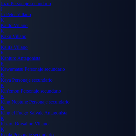
Jozu
Personaje secundario
J
Ju Peter
Villano
K
Kaido
Villano
K
Kaku
Villano
K
Kalifa
Villano
K
Kanjuro
Antagonista
K
Kawamatsu
Personaje secundario
K
Kaya
Personaje secundario
K
Kin'emon
Personaje secundario
K
King Neptune
Personaje secundario
K
King el Fuego Salvaje
Antagonista
K
Kizaru Borsalino
Villano
K
Koala
Personaje secundario