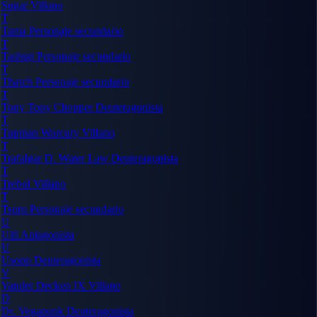
Sugar
Villano
T
Tama
Personaje secundario
T
Tashigi
Personaje secundario
T
Thatch
Personaje secundario
T
Tony Tony Chopper
Deuteragonista
T
Topman Warcury
Villano
T
Trafalgar D. Water Law
Deuteragonista
T
Trebol
Villano
T
Tsuru
Personaje secundario
U
Ulti
Antagonista
U
Usopp
Deuteragonista
V
Vander Decken IX
Villano
D
Dr. Vegapunk
Deuteragonista