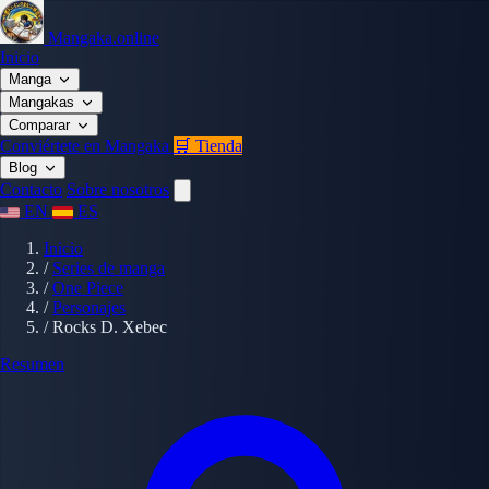
Mangaka.online
Inicio
Manga
Mangakas
Comparar
Conviértete en Mangaka
🛒 Tienda
Blog
Contacto
Sobre nosotros
EN
ES
Inicio
/
Series de manga
/
One Piece
/
Personajes
/
Rocks D. Xebec
Resumen