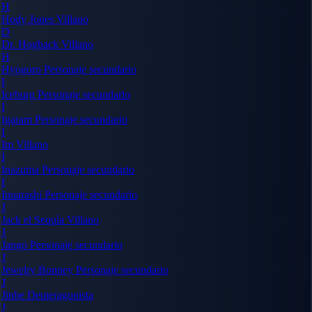
H
Hody Jones
Villano
D
Dr. Hogback
Villano
H
Hyogoro
Personaje secundario
I
Iceburg
Personaje secundario
I
Igaram
Personaje secundario
I
Im
Villano
I
Inazuma
Personaje secundario
I
Inuarashi
Personaje secundario
J
Jack el Sequía
Villano
J
Jango
Personaje secundario
J
Jewelry Bonney
Personaje secundario
J
Jinbe
Deuteragonista
J