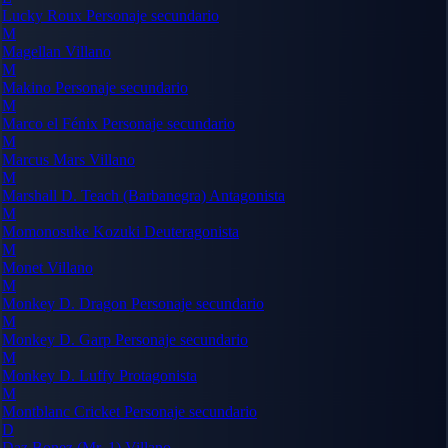
Lucky Roux
Personaje secundario
M
Magellan
Villano
M
Makino
Personaje secundario
M
Marco el Fénix
Personaje secundario
M
Marcus Mars
Villano
M
Marshall D. Teach (Barbanegra)
Antagonista
M
Momonosuke Kozuki
Deuteragonista
M
Monet
Villano
M
Monkey D. Dragon
Personaje secundario
M
Monkey D. Garp
Personaje secundario
M
Monkey D. Luffy
Protagonista
M
Montblanc Cricket
Personaje secundario
D
Daz Bonez (Mr. 1)
Villano