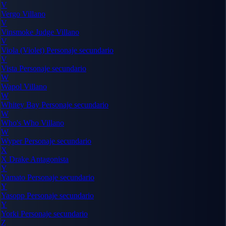
V
Vergo
Villano
V
Vinsmoke Judge
Villano
V
Viola (Violet)
Personaje secundario
V
Vista
Personaje secundario
W
Wapol
Villano
W
Whitey Bay
Personaje secundario
W
Who's Who
Villano
W
Wyper
Personaje secundario
X
X Drake
Antagonista
Y
Yamato
Personaje secundario
Y
Yasopp
Personaje secundario
Y
Yorki
Personaje secundario
Z