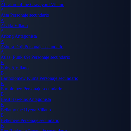
Absalom of the Graveyard
Villano
A
Aisa
Personaje secundario
A
Alvida
Villano
A
Arlong
Antagonista
A
Ashura Doji
Personaje secundario
A
Atlas (Punk-09)
Personaje secundario
B
Baby 5
Villano
B
Bartholomew Kuma
Personaje secundario
B
Bartolomeo
Personaje secundario
B
Basil Hawkins
Antagonista
B
Bellamy the Hyena
Villano
B
Bellemere
Personaje secundario
B
Ben Beckman
Personaje secundario