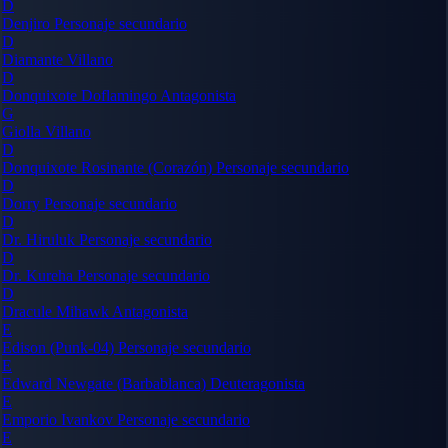
D
Denjiro
Personaje secundario
D
Diamante
Villano
D
Donquixote Doflamingo
Antagonista
G
Giolla
Villano
D
Donquixote Rosinante (Corazón)
Personaje secundario
D
Dorry
Personaje secundario
D
Dr. Hiruluk
Personaje secundario
D
Dr. Kureha
Personaje secundario
D
Dracule Mihawk
Antagonista
E
Edison (Punk-04)
Personaje secundario
E
Edward Newgate (Barbablanca)
Deuteragonista
E
Emporio Ivankov
Personaje secundario
E