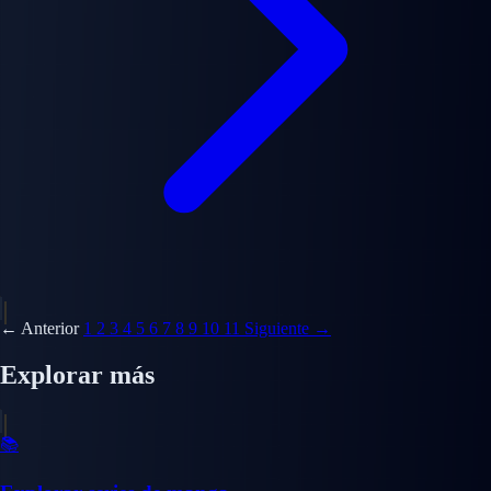
← Anterior
1
2
3
4
5
6
7
8
9
10
11
Siguiente →
Explorar más
📚