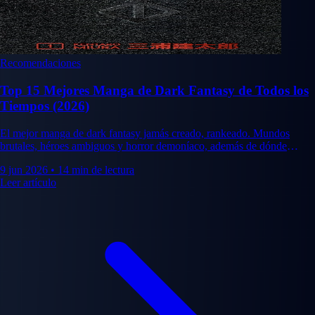
Recomendaciones
Top 15 Mejores Manga de Dark Fantasy de Todos los
Tiempos (2026)
El mejor manga de dark fantasy jamás creado, rankeado. Mundos
brutales, héroes ambiguos y horror demoníaco, además de dónde
comprar las ediciones definitivas.
9 jun 2026
•
14 min de lectura
Leer artículo