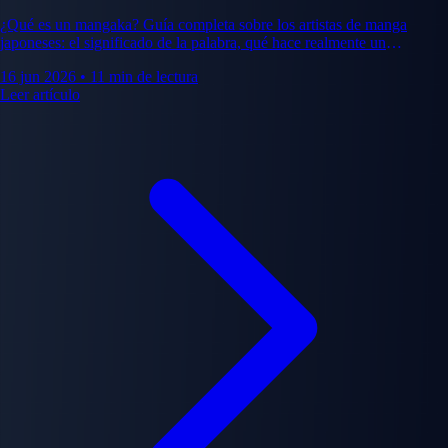
¿Qué es un mangaka? Guía completa sobre los artistas de manga
japoneses: el significado de la palabra, qué hace realmente un
mangaka, cómo funciona el oficio y los mangakas más famosos de la
16 jun 2026
•
11 min de lectura
historia.
Leer artículo