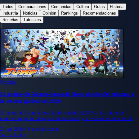
Todos
Comparaciones
Comunidad
Cultura
Guías
Historia
Industria
Noticias
Opinión
Rankings
Recomendaciones
Reseñas
Tutoriales
Noticias
El anime de Akane-banashi lleva el arte del rakugo a
la escena global en 2026
El anime de Akane-banashi, del estudio ZEXCS y basado en el
exitoso manga de rakugo de Shonen Jump, se estrenó en abril de 2026
y ya se emite en todo el mundo. Historia, equipo y dónde verlo.
21 jun 2026
•
6 min de lectura
Leer artículo