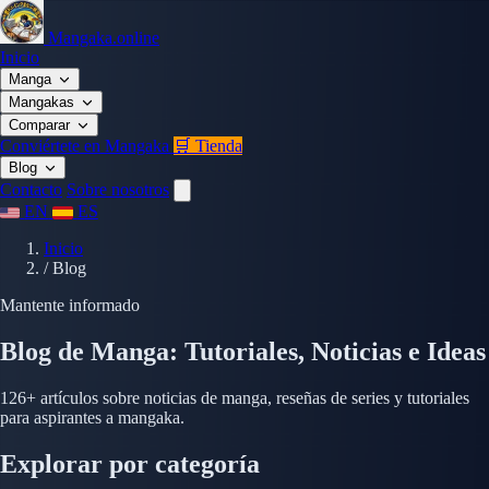
Mangaka.online
Inicio
Manga
Mangakas
Comparar
Conviértete en Mangaka
🛒 Tienda
Blog
Contacto
Sobre nosotros
EN
ES
Inicio
/
Blog
Mantente informado
Blog de Manga: Tutoriales, Noticias e Ideas
126+ artículos sobre noticias de manga, reseñas de series y tutoriales
para aspirantes a mangaka.
Explorar por categoría