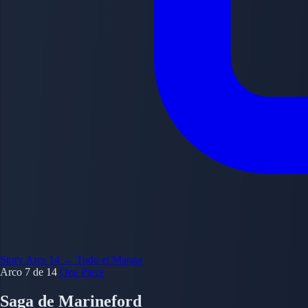
Story Arcs
14
← Todo el Manga
Arco 7 de 14
One Piece
Saga de Marineford