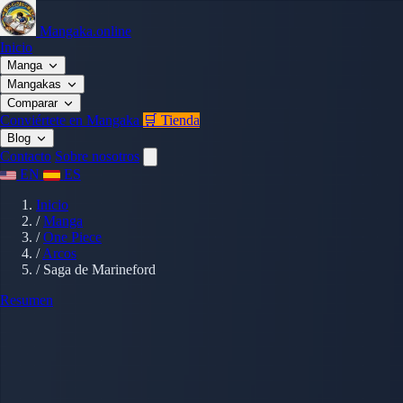
Mangaka.online
Inicio
Manga
Mangakas
Comparar
Conviértete en Mangaka
🛒 Tienda
Blog
Contacto
Sobre nosotros
EN
ES
Inicio
/
Manga
/
One Piece
/
Arcos
/
Saga de Marineford
Resumen