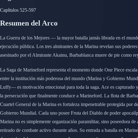
Capítulos
525-597
Resumen del Arco
La Guerra de los Mejores — la mayor batalla jamás librada en el mundo
ejecución pública. Los tres almirantes de la Marina revelan sus podere
asesinado por el Almirante Akainu, Barbablanca muere de pie como rey p
La Saga de Marineford representa el momento donde One Piece escala ha
entre la institución más poderosa del mundo (Marina y Gobierno Mund
Luffy— es motivación emocional para toda la saga. Ace es capturado y 
la persecución que finalmente conduce a Marineford. La flota de Barbab
Cuartel General de la Marina es fortaleza impenetrable protegida por 
Gobierno Mundial. Cada uno posee Fruta del Diablo de poder apocalípti
Marina no es simplemente organización paramilitar, sino poseedora de
retirado de combate activo durante años. Su entrada a batalla en Mari