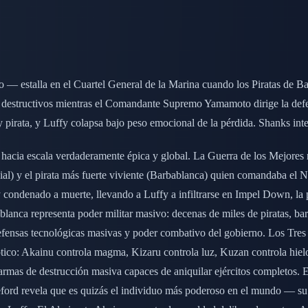
 — estalla en el Cuartel General de la Marina cuando los Piratas de Ba
s destructivos mientras el Comandante Supremo Yamamoto dirige la defen
irata, y Luffy colapsa bajo peso emocional de la pérdida. Shanks inter
cia escala verdaderamente épica y global. La Guerra de los Mejores no
ial) y el pirata más fuerte viviente (Barbablanca) quien comandaba 
condenado a muerte, llevando a Luffy a infiltrarse en Impel Down, la 
lanca representa poder militar masivo: decenas de miles de piratas, ba
defensas tecnológicas masivas y poder combativo del gobierno. Los Tre
co: Akainu controla magma, Kizaru controla luz, Kuzan controla hielo.
 armas de destrucción masiva capaces de aniquilar ejércitos completos
neford revela que es quizás el individuo más poderoso en el mundo — su