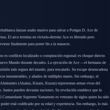
rbablanca lanzan asalto masivo para salvar a Portgas D. Ace de
sa. El arco termina en victoria-derrota: Ace es liberado pero
viene finalmente para poner fin a la masacre.
 es conflicto localizado o conspiración regional: es choque directo
el Nuevo Mundo durante decades. La ejecución de Ace —el hermano de
prisión más segura del mundo, para rescatarlo. Su escape desencadena
rcos innumerables, y aliados de múltiples mares. Sin embargo, el
s Almirantes (Akainu, Kizaru, Kuzan) representan armas vivas del
 Juntos pueden devastar naciones. Su revelación establece que la
. El Comandante Supremo Yamamoto es veterano de siglos quien ha sido
 poder está codificado por su edad y experiencia. Sin embargo, lo más