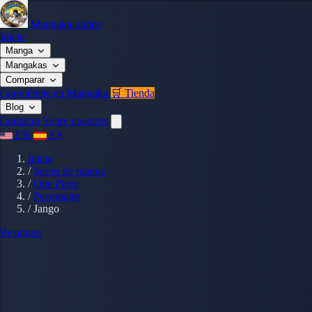
Mangaka.online
Inicio
Manga
Mangakas
Comparar
Conviértete en Mangaka
🛒 Tienda
Blog
Contacto
Sobre nosotros
EN
ES
Inicio
/
Series de manga
/
One Piece
/
Personajes
/
Jango
Resumen