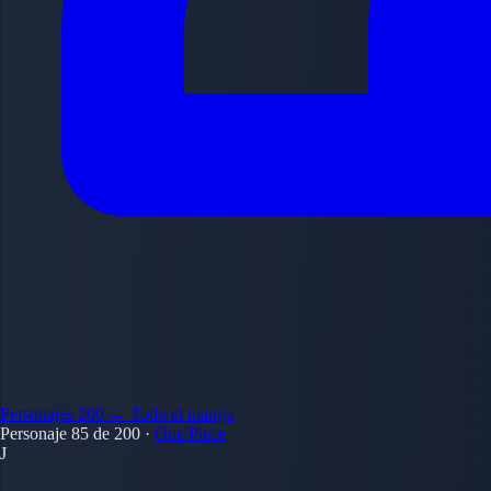
Personajes
200
← Todo el manga
Personaje 85 de 200
·
One Piece
J