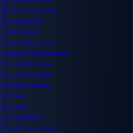
M
Miss Merry Christmas
Villano
M
Miss Valentine
Villano
N
Nami
Deuteragonista
N
Nefertari Vivi
Deuteragonista
N
Nekomamushi
Personaje secundario
N
Nico Robin
Deuteragonista
N
Nojiko
Personaje secundario
K
Kozuki Oden
Protagonista
O
Ohm
Villano
O
Orochi
Villano
P
Page One
Antagonista
P
Pappagu
Personaje secundario
P