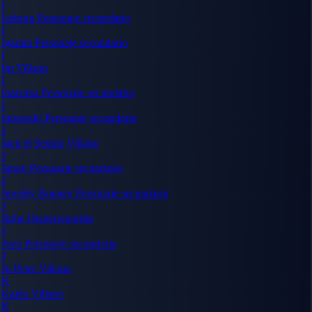
I
Iceburg
Personaje secundario
I
Igaram
Personaje secundario
I
Im
Villano
I
Inazuma
Personaje secundario
I
Inuarashi
Personaje secundario
J
Jack el Sequía
Villano
J
Jango
Personaje secundario
J
Jewelry Bonney
Personaje secundario
J
Jinbe
Deuteragonista
J
Jozu
Personaje secundario
J
Ju Peter
Villano
K
Kaido
Villano
K