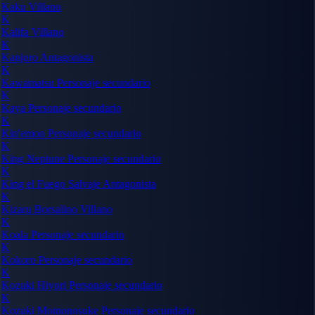
Kaku
Villano
K
Kalifa
Villano
K
Kanjuro
Antagonista
K
Kawamatsu
Personaje secundario
K
Kaya
Personaje secundario
K
Kin'emon
Personaje secundario
K
King Neptune
Personaje secundario
K
King el Fuego Salvaje
Antagonista
K
Kizaru Borsalino
Villano
K
Koala
Personaje secundario
K
Kokoro
Personaje secundario
K
Kozuki Hiyori
Personaje secundario
K
Kozuki Momonosuke
Personaje secundario