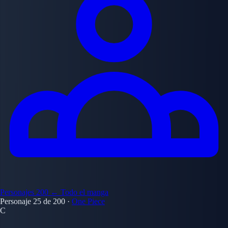
Personajes
200
← Todo el manga
Personaje 25 de 200
·
One Piece
C