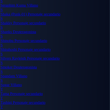
S
Seraphim Kuma
Villano
S
Shaka (Punk-01)
Personaje secundario
S
Shakky
Personaje secundario
S
Shanks
Deuteragonista
S
Shinobu
Personaje secundario
S
Shirahoshi
Personaje secundario
S
Silvers Rayleigh
Personaje secundario
S
Smoker
Deuteragonista
S
Spandam
Villano
S
Sugar
Villano
T
Tama
Personaje secundario
T
Tashigi
Personaje secundario
T