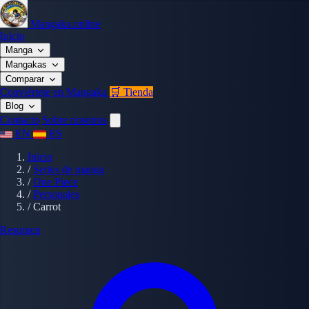
Mangaka.online
Inicio
Manga
Mangakas
Comparar
Conviértete en Mangaka
🛒 Tienda
Blog
Contacto
Sobre nosotros
EN
ES
Inicio
/
Series de manga
/
One Piece
/
Personajes
/
Carrot
Resumen