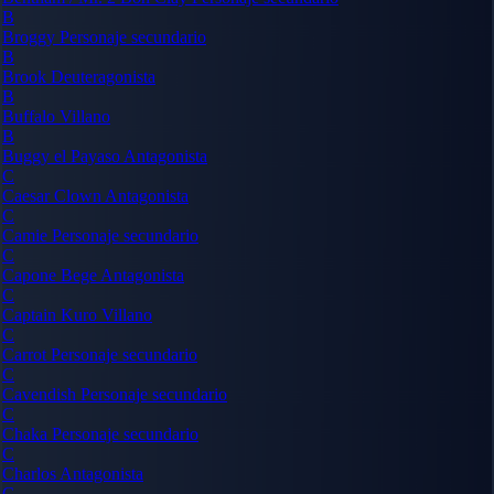
B
Broggy
Personaje secundario
B
Brook
Deuteragonista
B
Buffalo
Villano
B
Buggy el Payaso
Antagonista
C
Caesar Clown
Antagonista
C
Camie
Personaje secundario
C
Capone Bege
Antagonista
C
Captain Kuro
Villano
C
Carrot
Personaje secundario
C
Cavendish
Personaje secundario
C
Chaka
Personaje secundario
C
Charlos
Antagonista
C