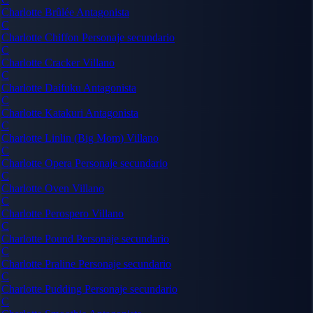
Charlotte Brûlée
Antagonista
C
Charlotte Chiffon
Personaje secundario
C
Charlotte Cracker
Villano
C
Charlotte Daifuku
Antagonista
C
Charlotte Katakuri
Antagonista
C
Charlotte Linlin (Big Mom)
Villano
C
Charlotte Opera
Personaje secundario
C
Charlotte Oven
Villano
C
Charlotte Perospero
Villano
C
Charlotte Pound
Personaje secundario
C
Charlotte Praline
Personaje secundario
C
Charlotte Pudding
Personaje secundario
C