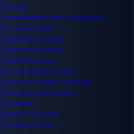
G
Giolla
Villano
D
Donquixote Rosinante (Corazón)
Personaje secundario
D
Dorry
Personaje secundario
D
Dr. Hiruluk
Personaje secundario
D
Dr. Kureha
Personaje secundario
D
Dracule Mihawk
Antagonista
E
Edison (Punk-04)
Personaje secundario
E
Edward Newgate (Barbablanca)
Deuteragonista
E
Emporio Ivankov
Personaje secundario
E
Enel
Antagonista
E
Ethanbaron V. Nusjuro
Villano
F
Foxy the Silver Fox
Villano
F