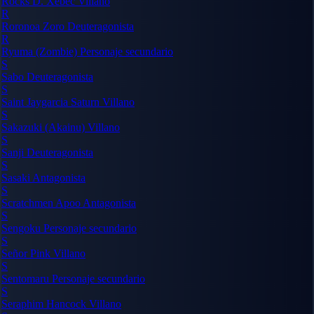
Rocks D. Xebec
Villano
R
Roronoa Zoro
Deuteragonista
R
Ryuma (Zombie)
Personaje secundario
S
Sabo
Deuteragonista
S
Saint Jaygarcia Saturn
Villano
S
Sakazuki (Akainu)
Villano
S
Sanji
Deuteragonista
S
Sasaki
Antagonista
S
Scratchmen Apoo
Antagonista
S
Sengoku
Personaje secundario
S
Señor Pink
Villano
S
Sentomaru
Personaje secundario
S
Seraphim Hancock
Villano