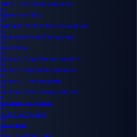
Marco el Fénix
Personaje secundario
M
Marcus Mars
Villano
M
Marshall D. Teach (Barbanegra)
Antagonista
M
Momonosuke Kozuki
Deuteragonista
M
Monet
Villano
M
Monkey D. Dragon
Personaje secundario
M
Monkey D. Garp
Personaje secundario
M
Monkey D. Luffy
Protagonista
M
Montblanc Cricket
Personaje secundario
D
Daz Bonez (Mr. 1)
Villano
G
Galdino (Mr. 3)
Villano
M
Mr. 4
Villano
M
Miss Doublefinger
Villano