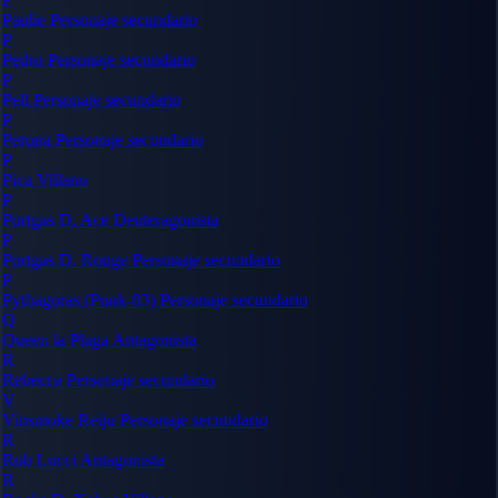
Paulie
Personaje secundario
P
Pedro
Personaje secundario
P
Pell
Personaje secundario
P
Perona
Personaje secundario
P
Pica
Villano
P
Portgas D. Ace
Deuteragonista
P
Portgas D. Rouge
Personaje secundario
P
Pythagoras (Punk-03)
Personaje secundario
Q
Queen la Plaga
Antagonista
R
Rebecca
Personaje secundario
V
Vinsmoke Reiju
Personaje secundario
R
Rob Lucci
Antagonista
R