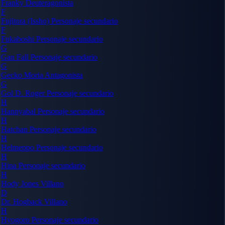
Franky
Deuteragonista
F
Fujitora (Issho)
Personaje secundario
F
Fukaboshi
Personaje secundario
G
Gan Fall
Personaje secundario
G
Gecko Moria
Antagonista
G
Gol D. Roger
Personaje secundario
H
Hannyabal
Personaje secundario
H
Hatchan
Personaje secundario
H
Helmeppo
Personaje secundario
H
Hina
Personaje secundario
H
Hody Jones
Villano
D
Dr. Hogback
Villano
H
Hyogoro
Personaje secundario