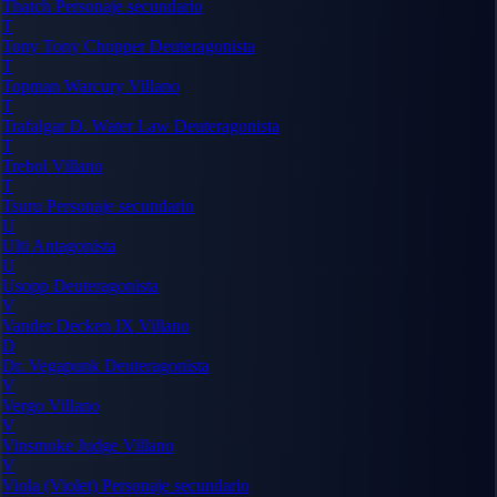
Thatch
Personaje secundario
T
Tony Tony Chopper
Deuteragonista
T
Topman Warcury
Villano
T
Trafalgar D. Water Law
Deuteragonista
T
Trebol
Villano
T
Tsuru
Personaje secundario
U
Ulti
Antagonista
U
Usopp
Deuteragonista
V
Vander Decken IX
Villano
D
Dr. Vegapunk
Deuteragonista
V
Vergo
Villano
V
Vinsmoke Judge
Villano
V
Viola (Violet)
Personaje secundario