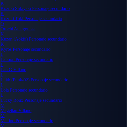
K
Kozuki Sukiyaki
Personaje secundario
K
Kozuki Toki
Personaje secundario
O
Orochi
Antagonista
K
Kuzan (Aokiji)
Personaje secundario
K
Kyros
Personaje secundario
L
Laboon
Personaje secundario
L
Lao G
Villano
L
Lilith (Punk-02)
Personaje secundario
L
Lola
Personaje secundario
L
Lucky Roux
Personaje secundario
M
Magellan
Villano
M
Makino
Personaje secundario
M