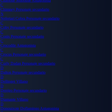
Charlotte Smoothie
Antagonista
C
Chimney
Personaje secundario
N
Nefertari Cobra
Personaje secundario
C
Coby
Personaje secundario
C
Conis
Personaje secundario
C
Crocodile
Antagonista
C
Crocus
Personaje secundario
C
Curly Dadan
Personaje secundario
D
Dalton
Personaje secundario
D
Dellinger
Villano
D
Denjiro
Personaje secundario
D
Diamante
Villano
D
Donquixote Doflamingo
Antagonista