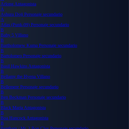
Arlong
Antagonista
A
Ashura Doji
Personaje secundario
A
Atlas (Punk-09)
Personaje secundario
B
Baby 5
Villano
B
Bartholomew Kuma
Personaje secundario
B
Bartolomeo
Personaje secundario
B
Basil Hawkins
Antagonista
B
Bellamy the Hyena
Villano
B
Bellemere
Personaje secundario
B
Ben Beckman
Personaje secundario
B
Black Maria
Antagonista
B
Boa Hancock
Antagonista
B
Bentham / Mr. 2 Bon Clay
Personaje secundario