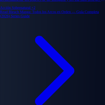
vivos y muertos de espíritus malvados llamados Hollows, mientras
Acción
Sobrenatural
+2
descubre una vasta conspiración que amenaza tanto el mundo humano
Read Bleach Manga: Todos los Arcos en Orden — Guía Completa
como el más allá.
(2026) Series Guide