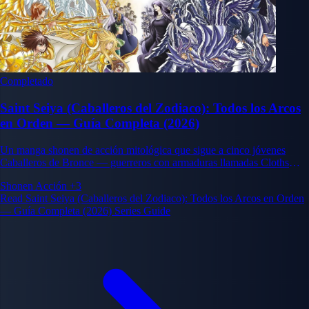
Completado
Saint Seiya (Caballeros del Zodiaco): Todos los Arcos
en Orden — Guía Completa (2026)
Un manga shonen de acción mitológica que sigue a cinco jóvenes
Caballeros de Bronce — guerreros con armaduras llamadas Cloths
inspiradas en constelaciones — que luchan para proteger a la
Shonen
Acción
+3
reencarnación de la diosa Atenea.
Read Saint Seiya (Caballeros del Zodiaco): Todos los Arcos en Orden
— Guía Completa (2026) Series Guide