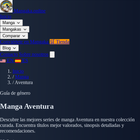
Mangaka.online
Inicio
Manga
Mangakas
Comparar
Conviértete en Mangaka
🛒 Tienda
Blog
Contacto
Sobre nosotros
EN
ES
Inicio
/
Manga
/
Aventura
Guía de género
Manga Aventura
Descubre las mejores series de manga Aventura en nuestra colección
curada. Encuentra títulos mejor valorados, sinopsis detalladas y
recomendaciones.