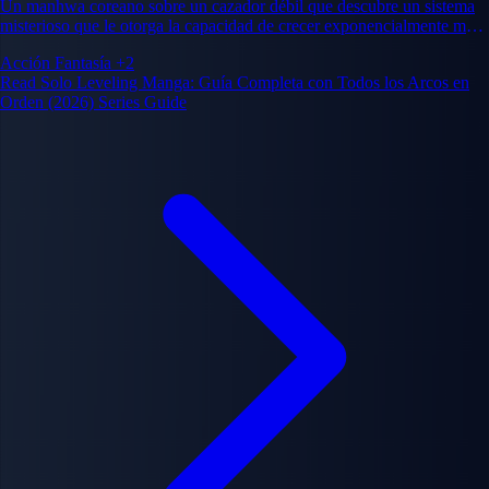
Un manhwa coreano sobre un cazador débil que descubre un sistema
misterioso que le otorga la capacidad de crecer exponencialmente más
fuerte, transformándolo del jugador más débil en el guerrero más
Acción
Fantasía
+2
poderoso del mundo.
Read Solo Leveling Manga: Guía Completa con Todos los Arcos en
Orden (2026) Series Guide