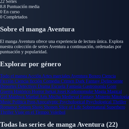
22
Series
8.8
Puntuación media
0
En curso
0
Completados
Sobre el manga Aventura
El manga Aventura ofrece una experiencia de lectura única. Explora
nuestra colección de series Aventura a continuación, ordenadas por
puntuación y popularidad.
Explorar por género
Todo el manga
Acción
Artes marciales
Aventura
Boxeo
Ciencia
Ficción
Ciencia ficción
Comedia
Crimen
Dark Fantasy
Delincuente
Deportes
Detectives
Drama
Escuela
Fantasía
Gastronomía
Gore
Guerra
Histórico
Horror
Isekai
Josei
Kodomomuke
Magia
Magical
Girl
Manhwa
Martial Arts
Mecha
Medieval Fantasy
Misterio
Mitología
Music
Política
Post-Apocalyptic
Psychological
Psychological Thriller
Romance
Seinen
Shojo
Shonen
Slice of Life
Sobrenatural
Superhero
Thriller
Viaje en el Tiempo
Voleibol
Todas las series de manga Aventura
(22)