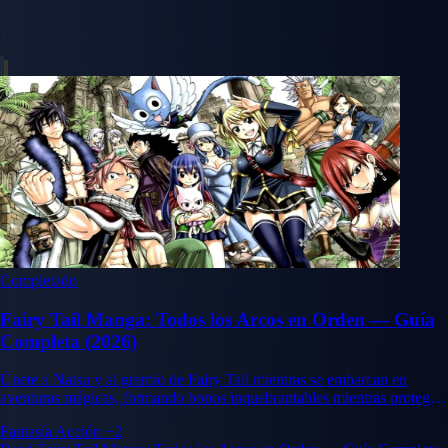
Completado
Fairy Tail Manga: Todos los Arcos en Orden — Guía
Completa (2026)
Únete a Natsu y al gremio de Fairy Tail mientras se embarcan en
aventuras mágicas, formando bonos inquebrantables mientras protegen
su mundo.
Fantasía
Acción
+2