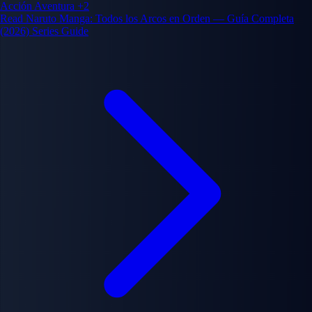
Acción
Aventura
+2
sacrificio y el ciclo del odio en el mundo ninja.
Read Naruto Manga: Todos los Arcos en Orden — Guía Completa
(2026) Series Guide