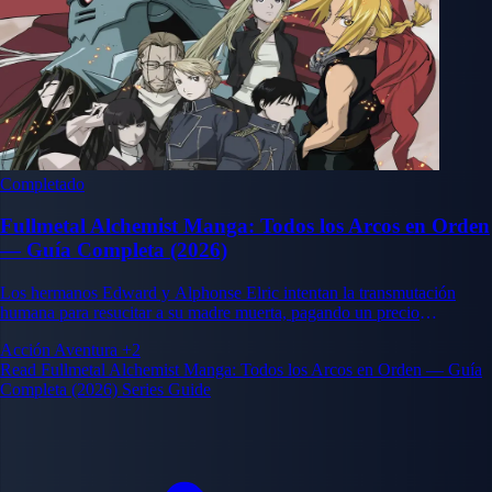
Completado
Fullmetal Alchemist Manga: Todos los Arcos en Orden
— Guía Completa (2026)
Los hermanos Edward y Alphonse Elric intentan la transmutación
humana para resucitar a su madre muerta, pagando un precio
devastador. Su búsqueda de la Piedra Filosofal para restaurar sus
Acción
Aventura
+2
cuerpos desvela una vasta conspiración en el corazón del estado
Read Fullmetal Alchemist Manga: Todos los Arcos en Orden — Guía
amestrisano.
Completa (2026) Series Guide