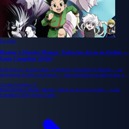
En curso
Hunter x Hunter Manga: Todos los Arcos en Orden —
Guía Completa (2026)
Gon Freecss, de doce años, se propone convertirse en Hunter — un
profesional de élite con licencia — para encontrar a su padre Ging, el
mejor Hunter del mundo. Su viaje a través del agotador Examen de
Acción
Aventura
+2
Hunter y más allá expone un mundo mucho más oscuro y complejo de
Read Hunter x Hunter Manga: Todos los Arcos en Orden — Guía
lo que imaginaba.
Completa (2026) Series Guide