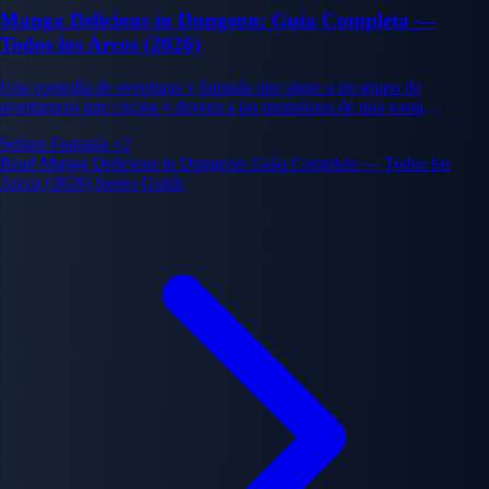
Manga Delicious in Dungeon: Guía Completa —
Todos los Arcos (2026)
Una comedia de aventuras y fantasía que sigue a un grupo de
aventureros que cocina y devora a los monstruos de una vasta
mazmorra mientras corre para rescatar a su amiga Falin. Creada por
Seinen
Fantasía
+2
Ryoko Kui.
Read Manga Delicious in Dungeon: Guía Completa — Todos los
Arcos (2026) Series Guide