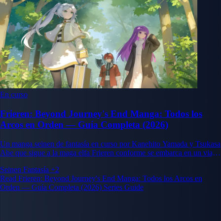
En curso
Frieren: Beyond Journey's End Manga: Todos los
Arcos en Orden — Guía Completa (2026)
Un manga seinen de fantasía en curso por Kanehito Yamada y Tsukasa
Abe que sigue a la maga elfa Frieren conforme se embarca en un viaje
para entender la humanidad después de las muertes de sus compañeros.
Seinen
Fantasía
+2
Read Frieren: Beyond Journey's End Manga: Todos los Arcos en
Orden — Guía Completa (2026) Series Guide