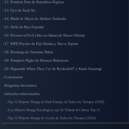
12. Franken Fran de Katsuhisa Kigitsu
13. Gyo de Junji Ito
14. Made in Abyss de Akihito Tsukushi
15. Shiki de Ryu Fujisaki
16. Flowers of Evil (Aku no Hana) de Shuzo Oshimi
17. MPD Psycho de Eiji Otsuka y Sho-u Tajima
18. Biomega de Tsutomu Nihei
19. Pumpkin Night de Masaya Hokazono
20. Higurashi When They Cry de Ryukishi07 y Karin Suzuragi
Conclusión
Preguntas frecuentes
Artículos relacionados
Top 15 Mejores Manga de Dark Fantasy de Todos los Tiempos (2026)
Los Mejores Manga Psicológicos que Te Volarán la Cabeza: Top 15
Top 15 Mejores Manga de Acción de Todos los Tiempos (2026)