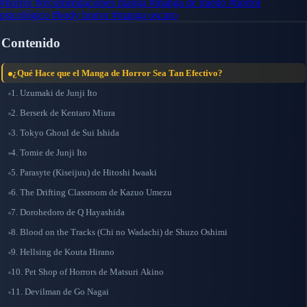
#horror
#recomendaciones manga
#manga de miedo
#horror
psicológico
#body horror
#manga oscuro
Contenido
¿Qué Hace que el Manga de Horror Sea Tan Efectivo?
1. Uzumaki de Junji Ito
2. Berserk de Kentaro Miura
3. Tokyo Ghoul de Sui Ishida
4. Tomie de Junji Ito
5. Parasyte (Kiseijuu) de Hitoshi Iwaaki
6. The Drifting Classroom de Kazuo Umezu
7. Dorohedoro de Q Hayashida
8. Blood on the Tracks (Chi no Wadachi) de Shuzo Oshimi
9. Hellsing de Kouta Hirano
10. Pet Shop of Horrors de Matsuri Akino
11. Devilman de Go Nagai