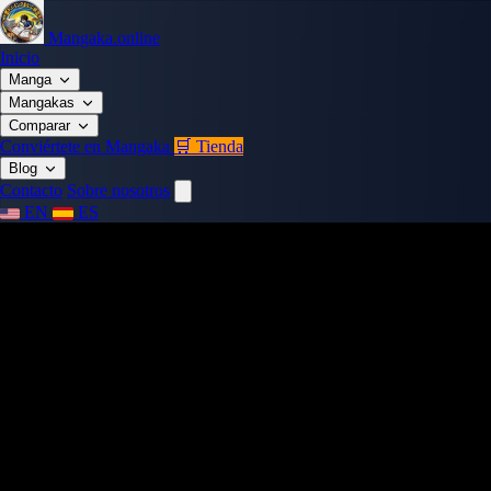
Mangaka.online
Inicio
Manga
Mangakas
Comparar
Conviértete en Mangaka
🛒 Tienda
Blog
Contacto
Sobre nosotros
EN
ES