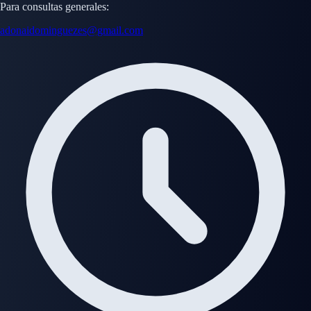
Para consultas generales:
adonaidominguezes@gmail.com