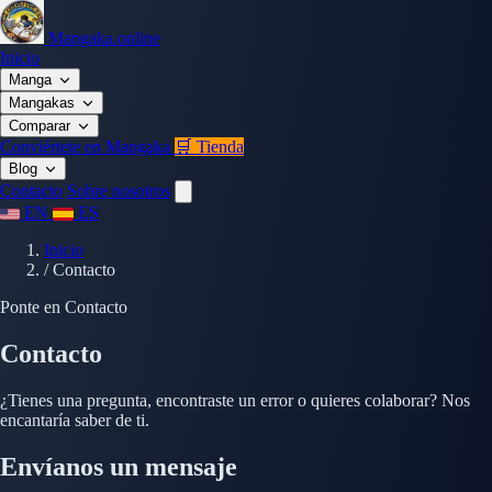
Mangaka.online
Inicio
Manga
Mangakas
Comparar
Conviértete en Mangaka
🛒 Tienda
Blog
Contacto
Sobre nosotros
EN
ES
Inicio
/
Contacto
Ponte en Contacto
Contacto
¿Tienes una pregunta, encontraste un error o quieres colaborar? Nos
encantaría saber de ti.
Envíanos un mensaje