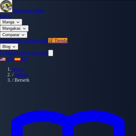
Mangaka.online
Inicio
Manga
Mangakas
Comparar
Conviértete en Mangaka
🛒 Tienda
Blog
Contacto
Sobre nosotros
EN
ES
Inicio
/
Manga
/
Berserk