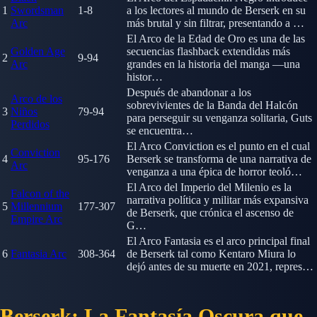
1
Swordsman
1-8
a los lectores al mundo de Berserk en su
Arc
más brutal y sin filtrar, presentando a …
El Arco de la Edad de Oro es una de las
Golden Age
secuencias flashback extendidas más
2
9-94
Arc
grandes en la historia del manga —una
histor…
Después de abandonar a los
Arco de los
sobrevivientes de la Banda del Halcón
3
Niños
79-94
para perseguir su venganza solitaria, Guts
Perdidos
se encuentra…
El Arco Conviction es el punto en el cual
Conviction
4
95-176
Berserk se transforma de una narrativa de
Arc
venganza a una épica de horror teoló…
El Arco del Imperio del Milenio es la
Falcon of the
narrativa política y militar más expansiva
5
Millennium
177-307
de Berserk, que crónica el ascenso de
Empire Arc
G…
El Arco Fantasia es el arco principal final
6
Fantasia Arc
308-364
de Berserk tal como Kentaro Miura lo
dejó antes de su muerte en 2021, repres…
Berserk: La Fantasía Oscura que