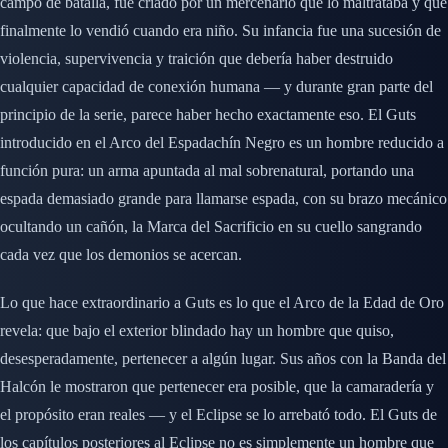
campo de batalla, fue criado por un mercenario que lo maltrataba y que
finalmente lo vendió cuando era niño. Su infancia fue una sucesión de
violencia, supervivencia y traición que debería haber destruido
cualquier capacidad de conexión humana — y durante gran parte del
principio de la serie, parece haber hecho exactamente eso. El Guts
introducido en el Arco del Espadachín Negro es un hombre reducido a
función pura: un arma apuntada al mal sobrenatural, portando una
espada demasiado grande para llamarse espada, con su brazo mecánico
ocultando un cañón, la Marca del Sacrificio en su cuello sangrando
cada vez que los demonios se acercan.
Lo que hace extraordinario a Guts es lo que el Arco de la Edad de Oro
revela: que bajo el exterior blindado hay un hombre que quiso,
desesperadamente, pertenecer a algún lugar. Sus años con la Banda del
Halcón le mostraron que pertenecer era posible, que la camaradería y
el propósito eran reales — y el Eclipse se lo arrebató todo. El Guts de
los capítulos posteriores al Eclipse no es simplemente un hombre que