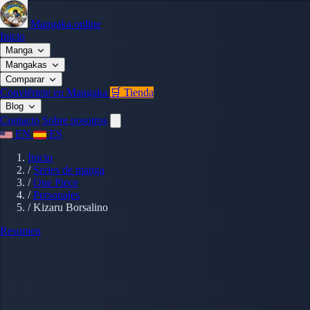
Mangaka.online
Inicio
Manga
Mangakas
Comparar
Conviértete en Mangaka
🛒 Tienda
Blog
Contacto
Sobre nosotros
EN
ES
Inicio
/
Series de manga
/
One Piece
/
Personajes
/
Kizaru Borsalino
Resumen