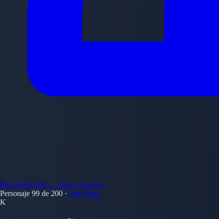
Personajes
200
← Todo el manga
Personaje 99 de 200
·
One Piece
K