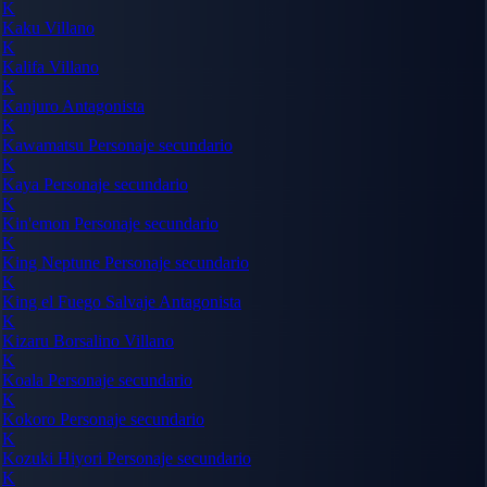
K
Kaku
Villano
K
Kalifa
Villano
K
Kanjuro
Antagonista
K
Kawamatsu
Personaje secundario
K
Kaya
Personaje secundario
K
Kin'emon
Personaje secundario
K
King Neptune
Personaje secundario
K
King el Fuego Salvaje
Antagonista
K
Kizaru Borsalino
Villano
K
Koala
Personaje secundario
K
Kokoro
Personaje secundario
K
Kozuki Hiyori
Personaje secundario
K