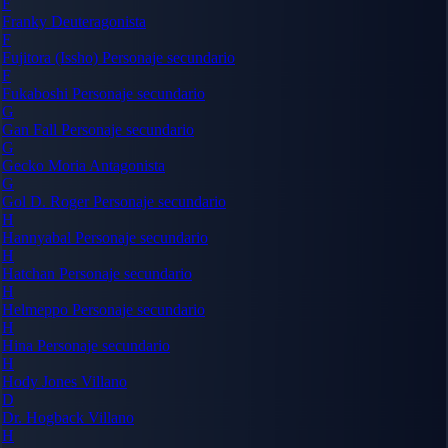
F
Franky
Deuteragonista
F
Fujitora (Issho)
Personaje secundario
F
Fukaboshi
Personaje secundario
G
Gan Fall
Personaje secundario
G
Gecko Moria
Antagonista
G
Gol D. Roger
Personaje secundario
H
Hannyabal
Personaje secundario
H
Hatchan
Personaje secundario
H
Helmeppo
Personaje secundario
H
Hina
Personaje secundario
H
Hody Jones
Villano
D
Dr. Hogback
Villano
H