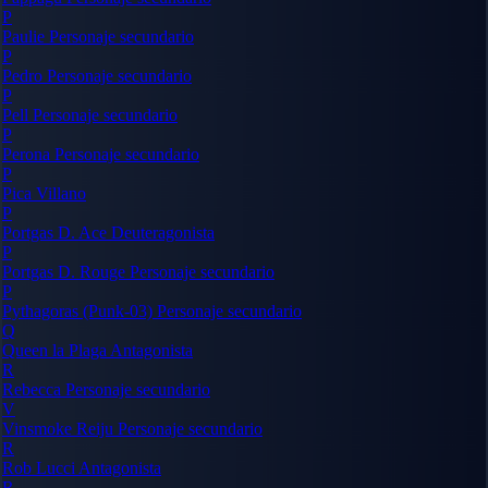
P
Paulie
Personaje secundario
P
Pedro
Personaje secundario
P
Pell
Personaje secundario
P
Perona
Personaje secundario
P
Pica
Villano
P
Portgas D. Ace
Deuteragonista
P
Portgas D. Rouge
Personaje secundario
P
Pythagoras (Punk-03)
Personaje secundario
Q
Queen la Plaga
Antagonista
R
Rebecca
Personaje secundario
V
Vinsmoke Reiju
Personaje secundario
R
Rob Lucci
Antagonista
R