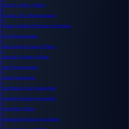
Rocks D. Xebec
Villano
R
Roronoa Zoro
Deuteragonista
R
Ryuma (Zombie)
Personaje secundario
S
Sabo
Deuteragonista
S
Saint Jaygarcia Saturn
Villano
S
Sakazuki (Akainu)
Villano
S
Sanji
Deuteragonista
S
Sasaki
Antagonista
S
Scratchmen Apoo
Antagonista
S
Sengoku
Personaje secundario
S
Señor Pink
Villano
S
Sentomaru
Personaje secundario
S