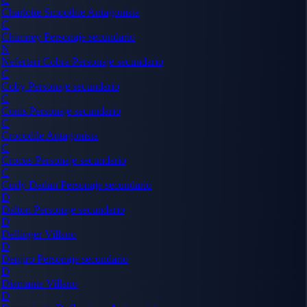
Charlotte Smoothie
Antagonista
C
Chimney
Personaje secundario
N
Nefertari Cobra
Personaje secundario
C
Coby
Personaje secundario
C
Conis
Personaje secundario
C
Crocodile
Antagonista
C
Crocus
Personaje secundario
C
Curly Dadan
Personaje secundario
D
Dalton
Personaje secundario
D
Dellinger
Villano
D
Denjiro
Personaje secundario
D
Diamante
Villano
D