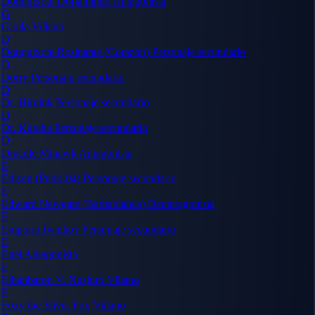
Donquixote Doflamingo
Antagonista
G
Giolla
Villano
D
Donquixote Rosinante (Corazón)
Personaje secundario
D
Dorry
Personaje secundario
D
Dr. Hiruluk
Personaje secundario
D
Dr. Kureha
Personaje secundario
D
Dracule Mihawk
Antagonista
E
Edison (Punk-04)
Personaje secundario
E
Edward Newgate (Barbablanca)
Deuteragonista
E
Emporio Ivankov
Personaje secundario
E
Enel
Antagonista
E
Ethanbaron V. Nusjuro
Villano
F
Foxy the Silver Fox
Villano