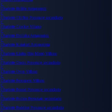
C
Charlotte Brûlée
Antagonista
C
Charlotte Chiffon
Personaje secundario
C
Charlotte Cracker
Villano
C
Charlotte Daifuku
Antagonista
C
Charlotte Katakuri
Antagonista
C
Charlotte Linlin (Big Mom)
Villano
C
Charlotte Opera
Personaje secundario
C
Charlotte Oven
Villano
C
Charlotte Perospero
Villano
C
Charlotte Pound
Personaje secundario
C
Charlotte Praline
Personaje secundario
C
Charlotte Pudding
Personaje secundario
C