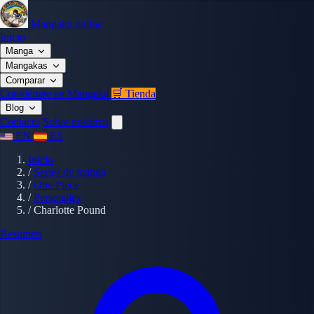
Mangaka.online
Inicio
Manga
Mangakas
Comparar
Conviértete en Mangaka
🛒 Tienda
Blog
Contacto
Sobre nosotros
EN
ES
Inicio
/
Series de manga
/
One Piece
/
Personajes
/
Charlotte Pound
Resumen