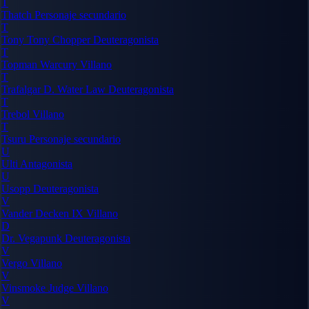
T
Thatch
Personaje secundario
T
Tony Tony Chopper
Deuteragonista
T
Topman Warcury
Villano
T
Trafalgar D. Water Law
Deuteragonista
T
Trebol
Villano
T
Tsuru
Personaje secundario
U
Ulti
Antagonista
U
Usopp
Deuteragonista
V
Vander Decken IX
Villano
D
Dr. Vegapunk
Deuteragonista
V
Vergo
Villano
V
Vinsmoke Judge
Villano
V