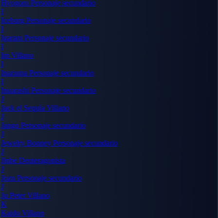
Hyogoro
Personaje secundario
I
Iceburg
Personaje secundario
I
Igaram
Personaje secundario
I
Im
Villano
I
Inazuma
Personaje secundario
I
Inuarashi
Personaje secundario
J
Jack el Sequía
Villano
J
Jango
Personaje secundario
J
Jewelry Bonney
Personaje secundario
J
Jinbe
Deuteragonista
J
Jozu
Personaje secundario
J
Ju Peter
Villano
K
Kaido
Villano