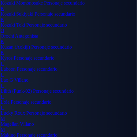
Kozuki Momonosuke
Personaje secundario
K
Kozuki Sukiyaki
Personaje secundario
K
Kozuki Toki
Personaje secundario
O
Orochi
Antagonista
K
Kuzan (Aokiji)
Personaje secundario
K
Kyros
Personaje secundario
L
Laboon
Personaje secundario
L
Lao G
Villano
L
Lilith (Punk-02)
Personaje secundario
L
Lola
Personaje secundario
L
Lucky Roux
Personaje secundario
M
Magellan
Villano
M
Makino
Personaje secundario