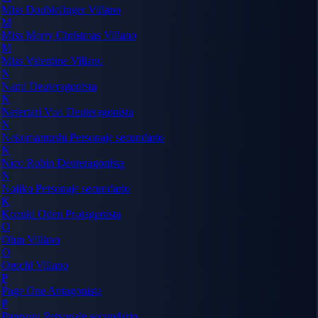
Miss Doublefinger
Villano
M
Miss Merry Christmas
Villano
M
Miss Valentine
Villano
N
Nami
Deuteragonista
N
Nefertari Vivi
Deuteragonista
N
Nekomamushi
Personaje secundario
N
Nico Robin
Deuteragonista
N
Nojiko
Personaje secundario
K
Kozuki Oden
Protagonista
O
Ohm
Villano
O
Orochi
Villano
P
Page One
Antagonista
P
Pappagu
Personaje secundario