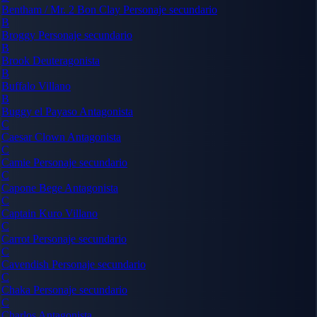
Bentham / Mr. 2 Bon Clay
Personaje secundario
B
Broggy
Personaje secundario
B
Brook
Deuteragonista
B
Buffalo
Villano
B
Buggy el Payaso
Antagonista
C
Caesar Clown
Antagonista
C
Camie
Personaje secundario
C
Capone Bege
Antagonista
C
Captain Kuro
Villano
C
Carrot
Personaje secundario
C
Cavendish
Personaje secundario
C
Chaka
Personaje secundario
C
Charlos
Antagonista