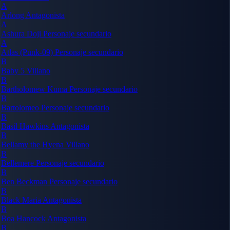
A
Arlong
Antagonista
A
Ashura Doji
Personaje secundario
A
Atlas (Punk-09)
Personaje secundario
B
Baby 5
Villano
B
Bartholomew Kuma
Personaje secundario
B
Bartolomeo
Personaje secundario
B
Basil Hawkins
Antagonista
B
Bellamy the Hyena
Villano
B
Bellemere
Personaje secundario
B
Ben Beckman
Personaje secundario
B
Black Maria
Antagonista
B
Boa Hancock
Antagonista
B