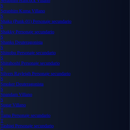
Seraphim Hancock
Villano
S
Seraphim Kuma
Villano
S
Shaka (Punk-01)
Personaje secundario
S
Shakky
Personaje secundario
S
Shanks
Deuteragonista
S
Shinobu
Personaje secundario
S
Shirahoshi
Personaje secundario
S
Silvers Rayleigh
Personaje secundario
S
Smoker
Deuteragonista
S
Spandam
Villano
S
Sugar
Villano
T
Tama
Personaje secundario
T
Tashigi
Personaje secundario