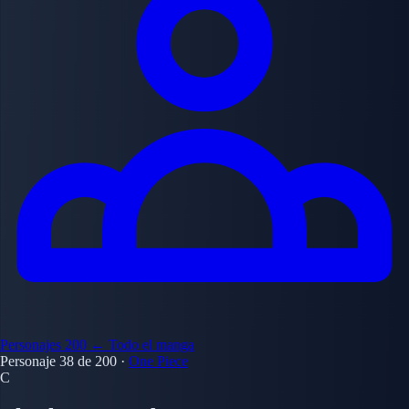
Personajes
200
← Todo el manga
Personaje 38 de 200
·
One Piece
C