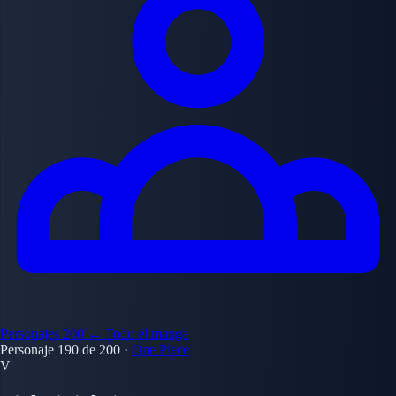
Personajes
200
← Todo el manga
Personaje 190 de 200
·
One Piece
V