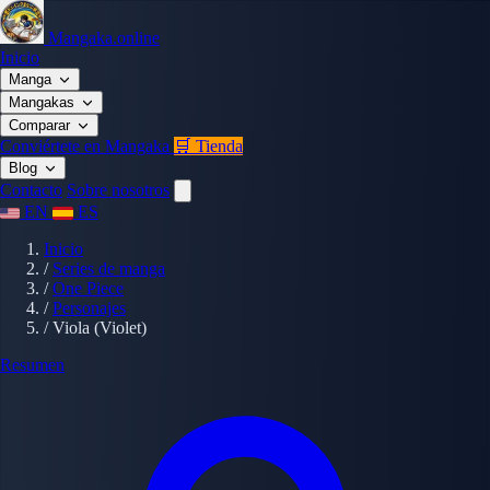
Mangaka.online
Inicio
Manga
Mangakas
Comparar
Conviértete en Mangaka
🛒 Tienda
Blog
Contacto
Sobre nosotros
EN
ES
Inicio
/
Series de manga
/
One Piece
/
Personajes
/
Viola (Violet)
Resumen