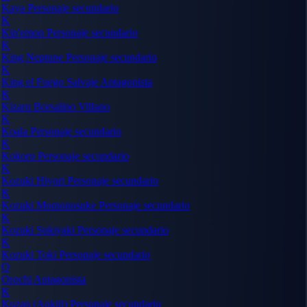
Kaya
Personaje secundario
K
Kin'emon
Personaje secundario
K
King Neptune
Personaje secundario
K
King el Fuego Salvaje
Antagonista
K
Kizaru Borsalino
Villano
K
Koala
Personaje secundario
K
Kokoro
Personaje secundario
K
Kozuki Hiyori
Personaje secundario
K
Kozuki Momonosuke
Personaje secundario
K
Kozuki Sukiyaki
Personaje secundario
K
Kozuki Toki
Personaje secundario
O
Orochi
Antagonista
K
Kuzan (Aokiji)
Personaje secundario