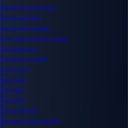
I
Inuarashi
Personaje secundario
J
Jack el Sequía
Villano
J
Jango
Personaje secundario
J
Jewelry Bonney
Personaje secundario
J
Jinbe
Deuteragonista
J
Jozu
Personaje secundario
J
Ju Peter
Villano
K
Kaido
Villano
K
Kaku
Villano
K
Kalifa
Villano
K
Kanjuro
Antagonista
K
Kawamatsu
Personaje secundario
K