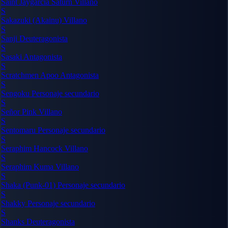
Saint Jaygarcia Saturn
Villano
S
Sakazuki (Akainu)
Villano
S
Sanji
Deuteragonista
S
Sasaki
Antagonista
S
Scratchmen Apoo
Antagonista
S
Sengoku
Personaje secundario
S
Señor Pink
Villano
S
Sentomaru
Personaje secundario
S
Seraphim Hancock
Villano
S
Seraphim Kuma
Villano
S
Shaka (Punk-01)
Personaje secundario
S
Shakky
Personaje secundario
S
Shanks
Deuteragonista