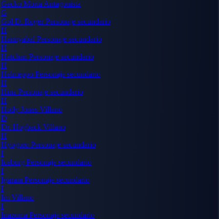
Gecko Moria
Antagonista
G
Gol D. Roger
Personaje secundario
H
Hannyabal
Personaje secundario
H
Hatchan
Personaje secundario
H
Helmeppo
Personaje secundario
H
Hina
Personaje secundario
H
Hody Jones
Villano
D
Dr. Hogback
Villano
H
Hyogoro
Personaje secundario
I
Iceburg
Personaje secundario
I
Igaram
Personaje secundario
I
Im
Villano
I
Inazuma
Personaje secundario