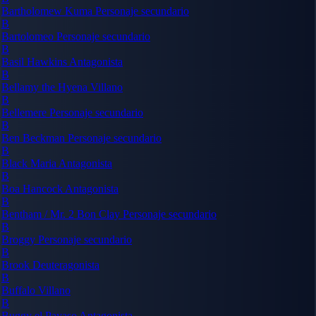
Bartholomew Kuma
Personaje secundario
B
Bartolomeo
Personaje secundario
B
Basil Hawkins
Antagonista
B
Bellamy the Hyena
Villano
B
Bellemere
Personaje secundario
B
Ben Beckman
Personaje secundario
B
Black Maria
Antagonista
B
Boa Hancock
Antagonista
B
Bentham / Mr. 2 Bon Clay
Personaje secundario
B
Broggy
Personaje secundario
B
Brook
Deuteragonista
B
Buffalo
Villano
B
Buggy el Payaso
Antagonista