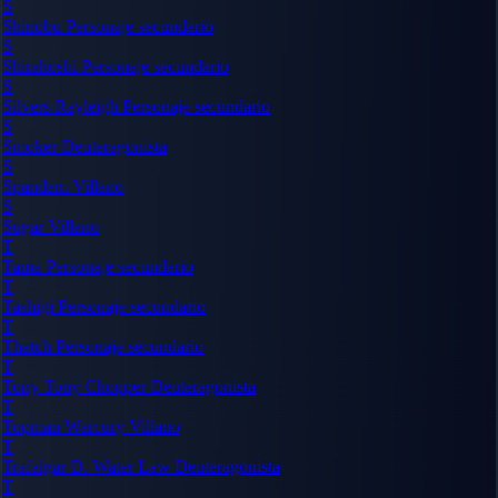
S
Shinobu
Personaje secundario
S
Shirahoshi
Personaje secundario
S
Silvers Rayleigh
Personaje secundario
S
Smoker
Deuteragonista
S
Spandam
Villano
S
Sugar
Villano
T
Tama
Personaje secundario
T
Tashigi
Personaje secundario
T
Thatch
Personaje secundario
T
Tony Tony Chopper
Deuteragonista
T
Topman Warcury
Villano
T
Trafalgar D. Water Law
Deuteragonista
T