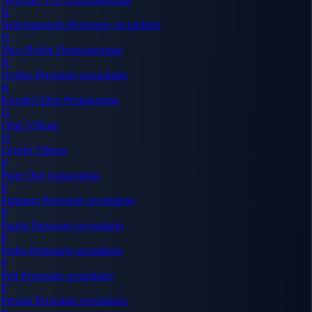
N
Nekomamushi
Personaje secundario
N
Nico Robin
Deuteragonista
N
Nojiko
Personaje secundario
K
Kozuki Oden
Protagonista
O
Ohm
Villano
O
Orochi
Villano
P
Page One
Antagonista
P
Pappagu
Personaje secundario
P
Paulie
Personaje secundario
P
Pedro
Personaje secundario
P
Pell
Personaje secundario
P
Perona
Personaje secundario