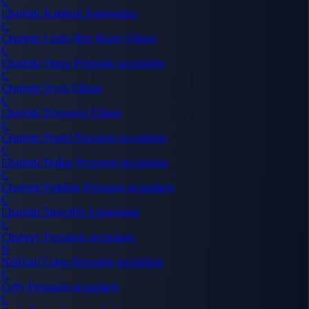
C
Charlotte Katakuri
Antagonista
C
Charlotte Linlin (Big Mom)
Villano
C
Charlotte Opera
Personaje secundario
C
Charlotte Oven
Villano
C
Charlotte Perospero
Villano
C
Charlotte Pound
Personaje secundario
C
Charlotte Praline
Personaje secundario
C
Charlotte Pudding
Personaje secundario
C
Charlotte Smoothie
Antagonista
C
Chimney
Personaje secundario
N
Nefertari Cobra
Personaje secundario
C
Coby
Personaje secundario
C