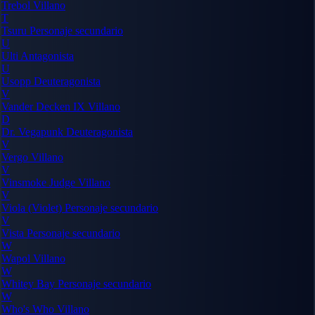
Trebol
Villano
T
Tsuru
Personaje secundario
U
Ulti
Antagonista
U
Usopp
Deuteragonista
V
Vander Decken IX
Villano
D
Dr. Vegapunk
Deuteragonista
V
Vergo
Villano
V
Vinsmoke Judge
Villano
V
Viola (Violet)
Personaje secundario
V
Vista
Personaje secundario
W
Wapol
Villano
W
Whitey Bay
Personaje secundario
W
Who's Who
Villano