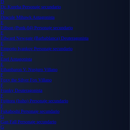
D
Dr. Kureha
Personaje secundario
D
Dracule Mihawk
Antagonista
E
Edison (Punk-04)
Personaje secundario
E
Edward Newgate (Barbablanca)
Deuteragonista
E
Emporio Ivankov
Personaje secundario
E
Enel
Antagonista
E
Ethanbaron V. Nusjuro
Villano
F
Foxy the Silver Fox
Villano
F
Franky
Deuteragonista
F
Fujitora (Issho)
Personaje secundario
F
Fukaboshi
Personaje secundario
G
Gan Fall
Personaje secundario
G