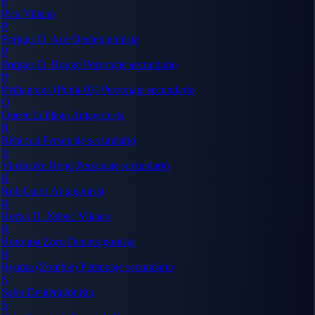
P
Pica
Villano
P
Portgas D. Ace
Deuteragonista
P
Portgas D. Rouge
Personaje secundario
P
Pythagoras (Punk-03)
Personaje secundario
Q
Queen la Plaga
Antagonista
R
Rebecca
Personaje secundario
V
Vinsmoke Reiju
Personaje secundario
R
Rob Lucci
Antagonista
R
Rocks D. Xebec
Villano
R
Roronoa Zoro
Deuteragonista
R
Ryuma (Zombie)
Personaje secundario
S
Sabo
Deuteragonista
S