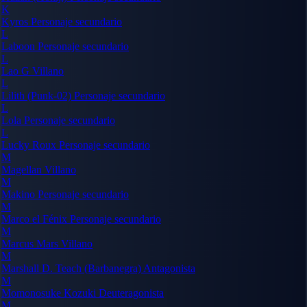
K
Kyros
Personaje secundario
L
Laboon
Personaje secundario
L
Lao G
Villano
L
Lilith (Punk-02)
Personaje secundario
L
Lola
Personaje secundario
L
Lucky Roux
Personaje secundario
M
Magellan
Villano
M
Makino
Personaje secundario
M
Marco el Fénix
Personaje secundario
M
Marcus Mars
Villano
M
Marshall D. Teach (Barbanegra)
Antagonista
M
Momonosuke Kozuki
Deuteragonista
M