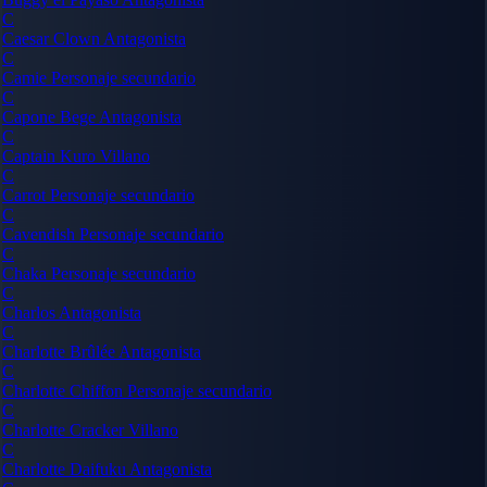
C
Caesar Clown
Antagonista
C
Camie
Personaje secundario
C
Capone Bege
Antagonista
C
Captain Kuro
Villano
C
Carrot
Personaje secundario
C
Cavendish
Personaje secundario
C
Chaka
Personaje secundario
C
Charlos
Antagonista
C
Charlotte Brûlée
Antagonista
C
Charlotte Chiffon
Personaje secundario
C
Charlotte Cracker
Villano
C
Charlotte Daifuku
Antagonista