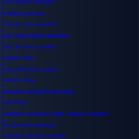
Conis
Personaje secundario
C
Crocodile
Antagonista
C
Crocus
Personaje secundario
C
Curly Dadan
Personaje secundario
D
Dalton
Personaje secundario
D
Dellinger
Villano
D
Denjiro
Personaje secundario
D
Diamante
Villano
D
Donquixote Doflamingo
Antagonista
G
Giolla
Villano
D
Donquixote Rosinante (Corazón)
Personaje secundario
D
Dorry
Personaje secundario
D
Dr. Hiruluk
Personaje secundario