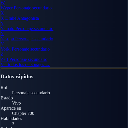
W
Wyper
Personaje secundario
X
X Drake
Antagonista
Y
Yamato
Personaje secundario
Y
Yasopp
Personaje secundario
Y
Yorki
Personaje secundario
Z
Zeff
Personaje secundario
Ver todos los personajes →
Datos rápidos
Rol
Personaje secundario
Estado
Vivo
Aparece en
Chapter 700
Habilidades
3