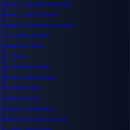
Monkey D. Garp
Personaje secundario
M
Monkey D. Luffy
Protagonista
M
Montblanc Cricket
Personaje secundario
D
Daz Bonez (Mr. 1)
Villano
G
Galdino (Mr. 3)
Villano
M
Mr. 4
Villano
M
Miss Doublefinger
Villano
M
Miss Merry Christmas
Villano
M
Miss Valentine
Villano
N
Nami
Deuteragonista
N
Nefertari Vivi
Deuteragonista
N
Nekomamushi
Personaje secundario
N
Nico Robin
Deuteragonista