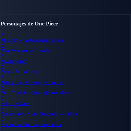
Personajes de One Piece
A
Absalom of the Graveyard
Villano
A
Aisa
Personaje secundario
A
Alvida
Villano
A
Arlong
Antagonista
A
Ashura Doji
Personaje secundario
A
Atlas (Punk-09)
Personaje secundario
B
Baby 5
Villano
B
Bartholomew Kuma
Personaje secundario
B
Bartolomeo
Personaje secundario
B