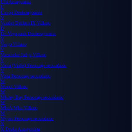
Ulti
Antagonista
U
Usopp
Deuteragonista
V
Vander Decken IX
Villano
D
Dr. Vegapunk
Deuteragonista
V
Vergo
Villano
V
Vinsmoke Judge
Villano
V
Viola (Violet)
Personaje secundario
V
Vista
Personaje secundario
W
Wapol
Villano
W
Whitey Bay
Personaje secundario
W
Who's Who
Villano
W
Wyper
Personaje secundario
X
X Drake
Antagonista