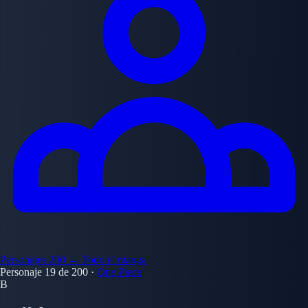
Personajes
200
← Todo el manga
Personaje 19 de 200
·
One Piece
B