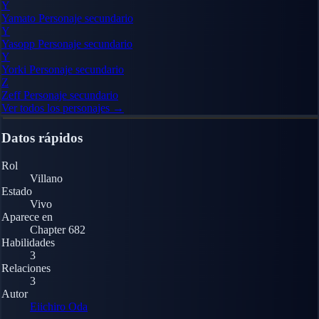
Y
Yamato
Personaje secundario
Y
Yasopp
Personaje secundario
Y
Yorki
Personaje secundario
Z
Zeff
Personaje secundario
Ver todos los personajes →
Datos rápidos
Rol
Villano
Estado
Vivo
Aparece en
Chapter 682
Habilidades
3
Relaciones
3
Autor
Eiichiro Oda