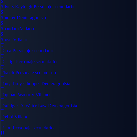
S
Silvers Rayleigh
Personaje secundario
S
Smoker
Deuteragonista
S
Spandam
Villano
S
Sugar
Villano
T
Tama
Personaje secundario
T
Tashigi
Personaje secundario
T
Thatch
Personaje secundario
T
Tony Tony Chopper
Deuteragonista
T
Topman Warcury
Villano
T
Trafalgar D. Water Law
Deuteragonista
T
Trebol
Villano
T
Tsuru
Personaje secundario
U