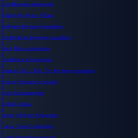
Basil Hawkins
Antagonista
B
Bellamy the Hyena
Villano
B
Bellemere
Personaje secundario
B
Ben Beckman
Personaje secundario
B
Black Maria
Antagonista
B
Boa Hancock
Antagonista
B
Bentham / Mr. 2 Bon Clay
Personaje secundario
B
Broggy
Personaje secundario
B
Brook
Deuteragonista
B
Buffalo
Villano
B
Buggy el Payaso
Antagonista
C
Caesar Clown
Antagonista
C
Camie
Personaje secundario