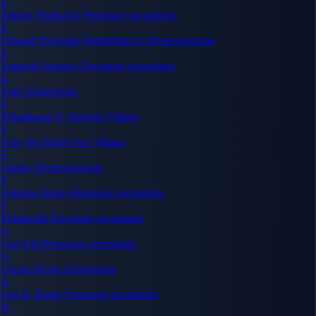
E
Edison (Punk-04)
Personaje secundario
E
Edward Newgate (Barbablanca)
Deuteragonista
E
Emporio Ivankov
Personaje secundario
E
Enel
Antagonista
E
Ethanbaron V. Nusjuro
Villano
F
Foxy the Silver Fox
Villano
F
Franky
Deuteragonista
F
Fujitora (Issho)
Personaje secundario
F
Fukaboshi
Personaje secundario
G
Gan Fall
Personaje secundario
G
Gecko Moria
Antagonista
G
Gol D. Roger
Personaje secundario
H