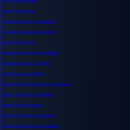
Sanji
Deuteragonista
S
Sasaki
Antagonista
S
Scratchmen Apoo
Antagonista
S
Sengoku
Personaje secundario
S
Señor Pink
Villano
S
Sentomaru
Personaje secundario
S
Seraphim Hancock
Villano
S
Seraphim Kuma
Villano
S
Shaka (Punk-01)
Personaje secundario
S
Shakky
Personaje secundario
S
Shanks
Deuteragonista
S
Shinobu
Personaje secundario
S
Shirahoshi
Personaje secundario