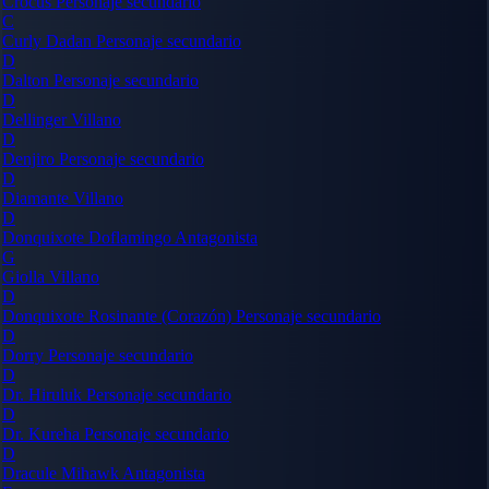
Crocus
Personaje secundario
C
Curly Dadan
Personaje secundario
D
Dalton
Personaje secundario
D
Dellinger
Villano
D
Denjiro
Personaje secundario
D
Diamante
Villano
D
Donquixote Doflamingo
Antagonista
G
Giolla
Villano
D
Donquixote Rosinante (Corazón)
Personaje secundario
D
Dorry
Personaje secundario
D
Dr. Hiruluk
Personaje secundario
D
Dr. Kureha
Personaje secundario
D
Dracule Mihawk
Antagonista