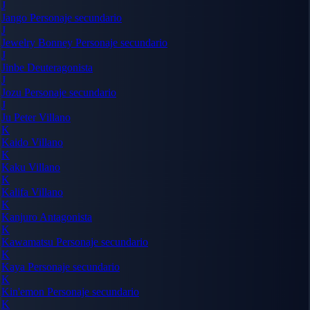
J
Jango
Personaje secundario
J
Jewelry Bonney
Personaje secundario
J
Jinbe
Deuteragonista
J
Jozu
Personaje secundario
J
Ju Peter
Villano
K
Kaido
Villano
K
Kaku
Villano
K
Kalifa
Villano
K
Kanjuro
Antagonista
K
Kawamatsu
Personaje secundario
K
Kaya
Personaje secundario
K
Kin'emon
Personaje secundario
K