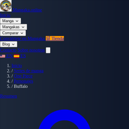
Mangaka.online
Inicio
Manga
Mangakas
Comparar
Conviértete en Mangaka
🛒 Tienda
Blog
Contacto
Sobre nosotros
EN
ES
Inicio
/
Series de manga
/
One Piece
/
Personajes
/
Buffalo
Resumen