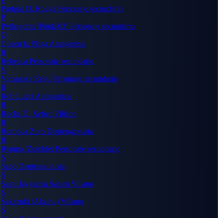
Portgas D. Rouge
Personaje secundario
P
Pythagoras (Punk-03)
Personaje secundario
Q
Queen la Plaga
Antagonista
R
Rebecca
Personaje secundario
V
Vinsmoke Reiju
Personaje secundario
R
Rob Lucci
Antagonista
R
Rocks D. Xebec
Villano
R
Roronoa Zoro
Deuteragonista
R
Ryuma (Zombie)
Personaje secundario
S
Sabo
Deuteragonista
S
Saint Jaygarcia Saturn
Villano
S
Sakazuki (Akainu)
Villano
S