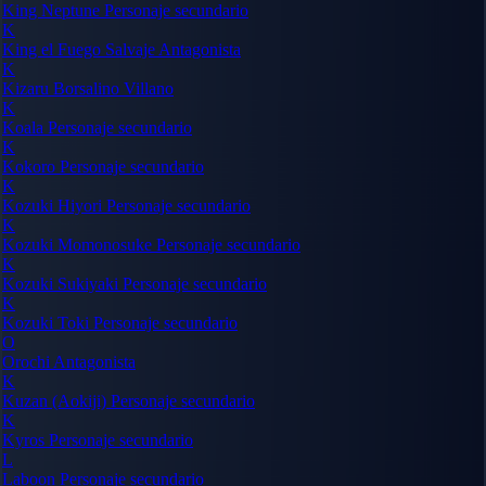
King Neptune
Personaje secundario
K
King el Fuego Salvaje
Antagonista
K
Kizaru Borsalino
Villano
K
Koala
Personaje secundario
K
Kokoro
Personaje secundario
K
Kozuki Hiyori
Personaje secundario
K
Kozuki Momonosuke
Personaje secundario
K
Kozuki Sukiyaki
Personaje secundario
K
Kozuki Toki
Personaje secundario
O
Orochi
Antagonista
K
Kuzan (Aokiji)
Personaje secundario
K
Kyros
Personaje secundario
L
Laboon
Personaje secundario