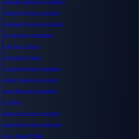
Hannyabal
Personaje secundario
H
Hatchan
Personaje secundario
H
Helmeppo
Personaje secundario
H
Hina
Personaje secundario
H
Hody Jones
Villano
D
Dr. Hogback
Villano
H
Hyogoro
Personaje secundario
I
Iceburg
Personaje secundario
I
Igaram
Personaje secundario
I
Im
Villano
I
Inazuma
Personaje secundario
I
Inuarashi
Personaje secundario
J
Jack el Sequía
Villano