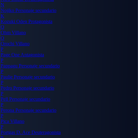
N
Nojiko
Personaje secundario
K
Kozuki Oden
Protagonista
O
Ohm
Villano
O
Orochi
Villano
P
Page One
Antagonista
P
Pappagu
Personaje secundario
P
Paulie
Personaje secundario
P
Pedro
Personaje secundario
P
Pell
Personaje secundario
P
Perona
Personaje secundario
P
Pica
Villano
P
Portgas D. Ace
Deuteragonista
P