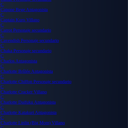
C
Capone Bege
Antagonista
C
Captain Kuro
Villano
C
Carrot
Personaje secundario
C
Cavendish
Personaje secundario
C
Chaka
Personaje secundario
C
Charlos
Antagonista
C
Charlotte Brûlée
Antagonista
C
Charlotte Chiffon
Personaje secundario
C
Charlotte Cracker
Villano
C
Charlotte Daifuku
Antagonista
C
Charlotte Katakuri
Antagonista
C
Charlotte Linlin (Big Mom)
Villano
C