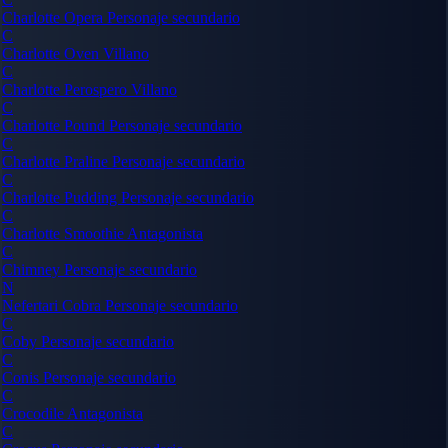
Charlotte Opera
Personaje secundario
C
Charlotte Oven
Villano
C
Charlotte Perospero
Villano
C
Charlotte Pound
Personaje secundario
C
Charlotte Praline
Personaje secundario
C
Charlotte Pudding
Personaje secundario
C
Charlotte Smoothie
Antagonista
C
Chimney
Personaje secundario
N
Nefertari Cobra
Personaje secundario
C
Coby
Personaje secundario
C
Conis
Personaje secundario
C
Crocodile
Antagonista
C