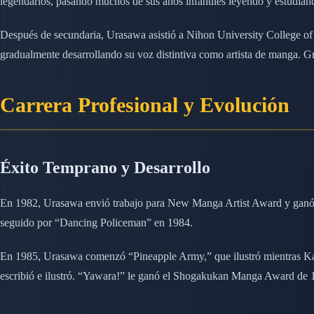
legendarios, pasando muchos de sus años infantiles leyendo y estudian
Después de secundaria, Urasawa asistió a Nihon University College of A
gradualmente desarrollando su voz distintiva como artista de manga. Gr
Carrera Profesional y Evolución
Éxito Temprano y Desarrollo
En 1982, Urasawa envió trabajo para New Manga Artist Award y ganó c
seguido por “Dancing Policeman” en 1984.
En 1985, Urasawa comenzó “Pineapple Army,” que ilustró mientras Ka
escribió e ilustró. “Yawara!” le ganó el Shogakukan Manga Award de 1