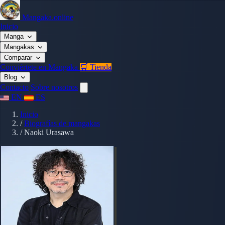
Mangaka.online
Inicio
Manga
Mangakas
Comparar
Conviértete en Mangaka
🛒 Tienda
Blog
Contacto
Sobre nosotros
EN
ES
Inicio
/
Biografías de mangakas
/
Naoki Urasawa