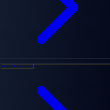
Naruto
vs
One Piece