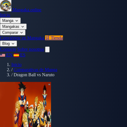
Mangaka.online
Inicio
Manga
Mangakas
Comparar
Conviértete en Mangaka
🛒 Tienda
Blog
Contacto
Sobre nosotros
EN
ES
Inicio
/
Comparativas de Manga
/
Dragon Ball vs Naruto