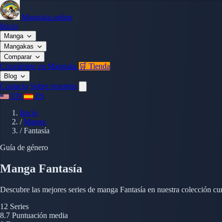
Mangaka.online
Inicio
Manga
Mangakas
Comparar
Conviértete en Mangaka
🛒 Tienda
Blog
Contacto
Sobre nosotros
EN
ES
Inicio
/
Manga
/
Fantasía
Guía de género
Manga Fantasía
Descubre las mejores series de manga Fantasía en nuestra colección cur
12
Series
8.7
Puntuación media