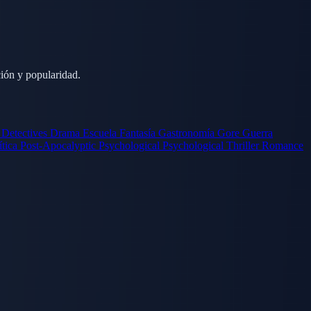
ción y popularidad.
s
Detectives
Drama
Escuela
Fantasía
Gastronomía
Gore
Guerra
ítica
Post-Apocalyptic
Psychological
Psychological Thriller
Romance