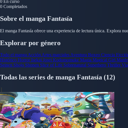
0
En curso
0
Completados
Sobre el manga Fantasía
El manga Fantasía ofrece una experiencia de lectura única. Explora nue
Explorar por género
Todo el manga
Acción
Artes marciales
Aventura
Boxeo
Ciencia Ficci
Histórico
Horror
Isekai
Josei
Kodomomuke
Magia
Magical Girl
Manh
Seinen
Shojo
Shonen
Slice of Life
Sobrenatural
Superhero
Thriller
Via
Todas las series de manga Fantasía
(12)