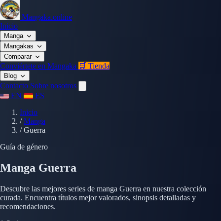
Mangaka.online
Inicio
Manga
Mangakas
Comparar
Conviértete en Mangaka
🛒 Tienda
Blog
Contacto
Sobre nosotros
EN
ES
Inicio
/
Manga
/
Guerra
Guía de género
Manga Guerra
Descubre las mejores series de manga Guerra en nuestra colección
curada. Encuentra títulos mejor valorados, sinopsis detalladas y
recomendaciones.