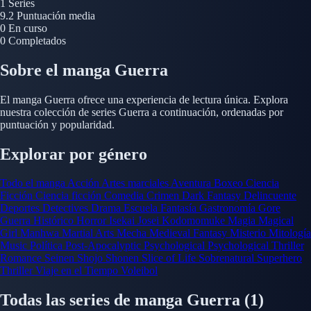
1
Series
9.2
Puntuación media
0
En curso
0
Completados
Sobre el manga Guerra
El manga Guerra ofrece una experiencia de lectura única. Explora
nuestra colección de series Guerra a continuación, ordenadas por
puntuación y popularidad.
Explorar por género
Todo el manga
Acción
Artes marciales
Aventura
Boxeo
Ciencia
Ficción
Ciencia ficción
Comedia
Crimen
Dark Fantasy
Delincuente
Deportes
Detectives
Drama
Escuela
Fantasía
Gastronomía
Gore
Guerra
Histórico
Horror
Isekai
Josei
Kodomomuke
Magia
Magical
Girl
Manhwa
Martial Arts
Mecha
Medieval Fantasy
Misterio
Mitología
Music
Política
Post-Apocalyptic
Psychological
Psychological Thriller
Romance
Seinen
Shojo
Shonen
Slice of Life
Sobrenatural
Superhero
Thriller
Viaje en el Tiempo
Voleibol
Todas las series de manga Guerra
(1)