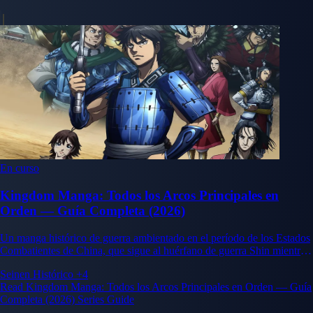
En curso
Kingdom Manga: Todos los Arcos Principales en
Orden — Guía Completa (2026)
Un manga histórico de guerra ambientado en el período de los Estados
Combatientes de China, que sigue al huérfano de guerra Shin mientras
asciende en el ejército del estado de Qin mientras el joven rey Ying
Seinen
Histórico
+4
Zheng persigue su ambición de unificar los siete reinos bajo una sola
Read Kingdom Manga: Todos los Arcos Principales en Orden — Guía
bandera por primera vez en la historia.
Completa (2026) Series Guide