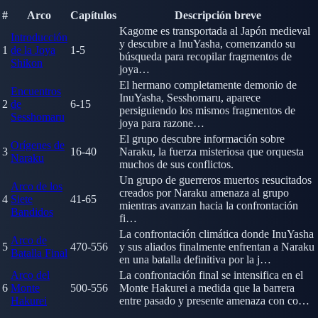
#
Arco
Capítulos
Descripción breve
Kagome es transportada al Japón medieval
Introducción
y descubre a InuYasha, comenzando su
1
de la Joya
1-5
búsqueda para recopilar fragmentos de
Shikon
joya…
El hermano completamente demonio de
Encuentros
InuYasha, Sesshomaru, aparece
2
de
6-15
persiguiendo los mismos fragmentos de
Sesshomaru
joya para razone…
El grupo descubre información sobre
Orígenes de
3
16-40
Naraku, la fuerza misteriosa que orquesta
Naraku
muchos de sus conflictos.
Un grupo de guerreros muertos resucitados
Arco de los
creados por Naraku amenaza al grupo
4
Siete
41-65
mientras avanzan hacia la confrontación
Bandidos
fi…
La confrontación climática donde InuYasha
Arco de
5
470-556
y sus aliados finalmente enfrentan a Naraku
Batalla Final
en una batalla definitiva por la j…
Arco del
La confrontación final se intensifica en el
6
Monte
500-556
Monte Hakurei a medida que la barrera
Hakurei
entre pasado y presente amenaza con co…