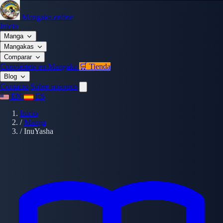
Mangaka.online
Inicio
Manga
Mangakas
Comparar
Conviértete en Mangaka
🛒 Tienda
Blog
Contacto
Sobre nosotros
EN
ES
Inicio
/
Manga
/
InuYasha