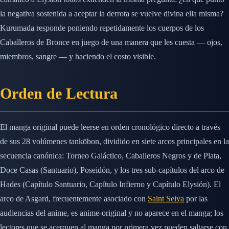
la negativa sostenida a aceptar la derrota se vuelve divina ella misma?
Kurumada responde poniendo repetidamente los cuerpos de los
Caballeros de Bronce en juego de una manera que les cuesta — ojos,
miembros, sangre — y haciendo el costo visible.
Orden de Lectura
El manga original puede leerse en orden cronológico directo a través
de sus 28 volúmenes tankōbon, dividido en siete arcos principales en la
secuencia canónica: Torneo Galáctico, Caballeros Negros y de Plata,
Doce Casas (Santuario), Poseidón, y los tres sub-capítulos del arco de
Hades (Capítulo Santuario, Capítulo Infierno y Capítulo Elysión). El
arco de Asgard, frecuentemente asociado con
Saint Seiya
por las
audiencias del anime, es anime-original y no aparece en el manga; los
lectores que se acerquen al manga por primera vez pueden saltarse con