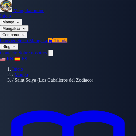
Mangaka.online
Inicio
Manga
Mangakas
Comparar
Conviértete en Mangaka
🛒 Tienda
Blog
Contacto
Sobre nosotros
EN
ES
Inicio
/
Manga
/
Saint Seiya (Los Caballeros del Zodiaco)