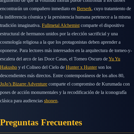
argumento de que la voluntad mortal puede confrontar a los dioses
encontrarán un compañero inmediato en
Berserk
, cuyo tratamiento de
la indiferencia cósmica y la persistencia humana pertenece a la misma
tradición imaginativa.
Fullmetal Alchemist
comparte el dispositivo
estructural de hermanos unidos por la elección sacrificial y una
cosmología religiosa a la que los protagonistas deben aprender a
oponerse. Para lectores más interesados en la arquitectura de torneo-y-
escalera del arco de las Doce Casas, el Torneo Oscuro de
Yu Yu
Hakusho
y el Coliseo del Cielo de
Hunter x Hunter
son los
descendientes más directos. Entre contemporáneos de los años 80,
JoJo’s Bizarre Adventure
comparte el compromiso de Kurumada con
poses de acción monumentales y la recodificación de la iconografía
clásica para audiencias
shonen
.
Preguntas Frecuentes