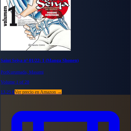
Saint Seiya nº 01/22: 1 (Manga Shonen)
PorKurumada, Masami
Volume 1 of 28
13,25 €
Ver precio en Amazon →