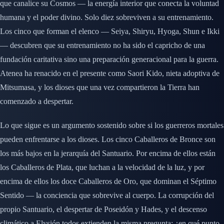
que canalice su Cosmos — la energía interior que conecta la voluntad
humana y el poder divino. Solo diez sobreviven a su entrenamiento.
Los cinco que forman el elenco — Seiya, Shiryu, Hyoga, Shun e Ikki
— descubren que su entrenamiento no ha sido el capricho de una
fundación caritativa sino una preparación generacional para la guerra.
Atenea ha renacido en el presente como Saori Kido, nieta adoptiva de
Mitsumasa, y los dioses que una vez compartieron la Tierra han
comenzado a despertar.
Lo que sigue es un argumento sostenido sobre si los guerreros mortales
pueden enfrentarse a los dioses. Los cinco Caballeros de Bronce son
los más bajos en la jerarquía del Santuario. Por encima de ellos están
los Caballeros de Plata, que luchan a la velocidad de la luz, y por
encima de ellos los doce Caballeros de Oro, que dominan el Séptimo
Sentido — la conciencia que sobrevive al cuerpo. La corrupción del
propio Santuario, el despertar de Poseidón y Hades, y el descenso
climático a Elysión todos extienden la misma pregunta: ¿en qué punto