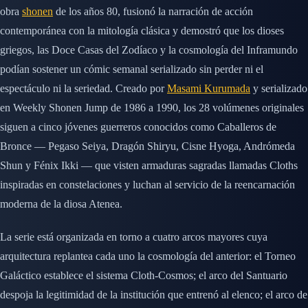
obra
shonen
de los años 80, fusionó la narración de acción
contemporánea con la mitología clásica y demostró que los dioses
griegos, las Doce Casas del Zodíaco y la cosmología del Inframundo
podían sostener un cómic semanal serializado sin perder ni el
espectáculo ni la seriedad. Creado por
Masami Kurumada
y serializado
en Weekly Shonen Jump de 1986 a 1990, los 28 volúmenes originales
siguen a cinco jóvenes guerreros conocidos como Caballeros de
Bronce — Pegaso Seiya, Dragón Shiryu, Cisne Hyoga, Andrómeda
Shun y Fénix Ikki — que visten armaduras sagradas llamadas Cloths
inspiradas en constelaciones y luchan al servicio de la reencarnación
moderna de la diosa Atenea.
La serie está organizada en torno a cuatro arcos mayores cuya
arquitectura replantea cada uno la cosmología del anterior: el Torneo
Galáctico establece el sistema Cloth-Cosmos; el arco del Santuario
despoja la legitimidad de la institución que entrenó al elenco; el arco de