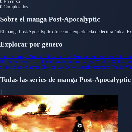
0
En curso
0
Completados
Sobre el manga Post-Apocalyptic
El manga Post-Apocalyptic ofrece una experiencia de lectura única. Ex
Explorar por género
Todo el manga
Acción
Artes marciales
Aventura
Boxeo
Ciencia Ficci
Histórico
Horror
Isekai
Josei
Kodomomuke
Magia
Magical Girl
Manh
Seinen
Shojo
Shonen
Slice of Life
Sobrenatural
Superhero
Thriller
Via
Todas las series de manga Post-Apocalypti