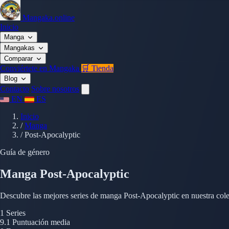
Mangaka.online
Inicio
Manga
Mangakas
Comparar
Conviértete en Mangaka
🛒 Tienda
Blog
Contacto
Sobre nosotros
EN
ES
Inicio
/
Manga
/
Post-Apocalyptic
Guía de género
Manga Post-Apocalyptic
Descubre las mejores series de manga Post-Apocalyptic en nuestra cole
1
Series
9.1
Puntuación media