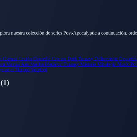
plora nuestra colección de series Post-Apocalyptic a continuación, ord
ón
Ciencia ficción
Comedia
Crimen
Dark Fantasy
Delincuente
Deporte
wa
Martial Arts
Mecha
Medieval Fantasy
Misterio
Mitología
Music
Pol
je en el Tiempo
Voleibol
c
(1)