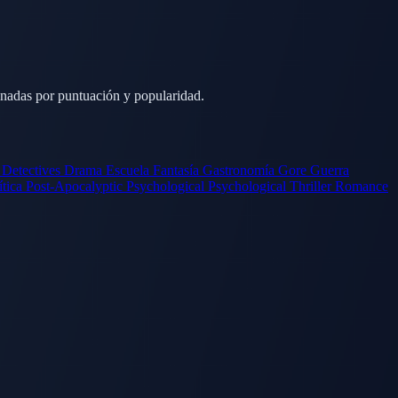
enadas por puntuación y popularidad.
s
Detectives
Drama
Escuela
Fantasía
Gastronomía
Gore
Guerra
ítica
Post-Apocalyptic
Psychological
Psychological Thriller
Romance