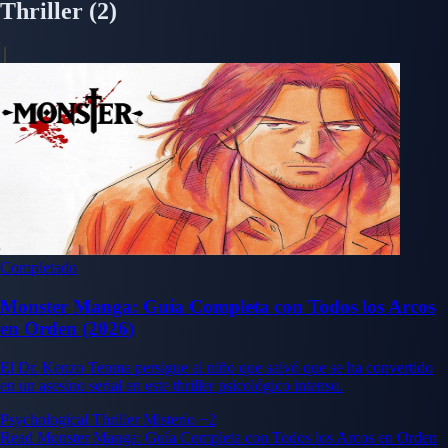
Thriller
(2)
Completado
Monster Manga: Guía Completa con Todos los Arcos
en Orden (2026)
El Dr. Kenzo Tenma persigue al niño que salvó que se ha convertido
en un asesino serial en este thriller psicológico intenso.
Psychological Thriller
Misterio
+2
Read Monster Manga: Guía Completa con Todos los Arcos en Orden