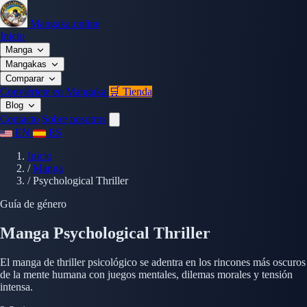
Mangaka.online
Inicio
Manga
Mangakas
Comparar
Conviértete en Mangaka
🛒 Tienda
Blog
Contacto
Sobre nosotros
EN
ES
Inicio
/
Manga
/
Psychological Thriller
Guía de género
Manga Psychological Thriller
El manga de thriller psicológico se adentra en los rincones más oscuros
de la mente humana con juegos mentales, dilemas morales y tensión
intensa.