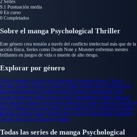
2
Series
9.1
Puntuación media
0
En curso
0
Completados
Sobre el manga Psychological Thriller
Este género crea tensión a través del conflicto intelectual más que de la
acción física. Series como Death Note y Monster enfrentan mentes
brillantes en juegos de vida o muerte de alto riesgo.
Explorar por género
Todo el manga
Acción
Artes marciales
Aventura
Boxeo
Ciencia
Ficción
Ciencia ficción
Comedia
Crimen
Dark Fantasy
Delincuente
Deportes
Detectives
Drama
Escuela
Fantasía
Gastronomía
Gore
Guerra
Histórico
Horror
Isekai
Josei
Kodomomuke
Magia
Magical
Girl
Manhwa
Martial Arts
Mecha
Medieval Fantasy
Misterio
Mitología
Music
Política
Post-Apocalyptic
Psychological
Psychological Thriller
Romance
Seinen
Shojo
Shonen
Slice of Life
Sobrenatural
Superhero
Thriller
Viaje en el Tiempo
Voleibol
Todas las series de manga Psychological