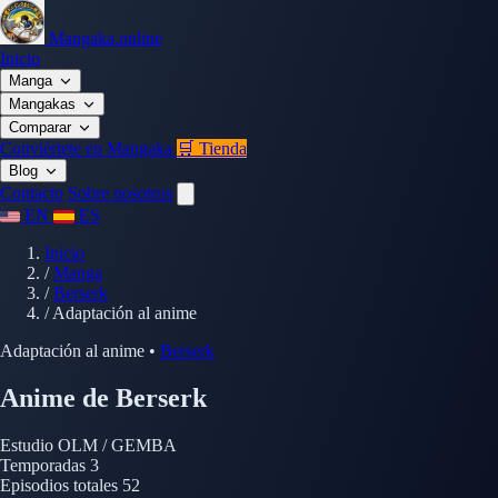
Mangaka.online
Inicio
Manga
Mangakas
Comparar
Conviértete en Mangaka
🛒 Tienda
Blog
Contacto
Sobre nosotros
EN
ES
Inicio
/
Manga
/
Berserk
/
Adaptación al anime
Adaptación al anime
•
Berserk
Anime de Berserk
Estudio
OLM / GEMBA
Temporadas
3
Episodios totales
52