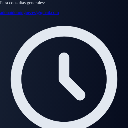
Para consultas generales:
adonaidominguezes@gmail.com