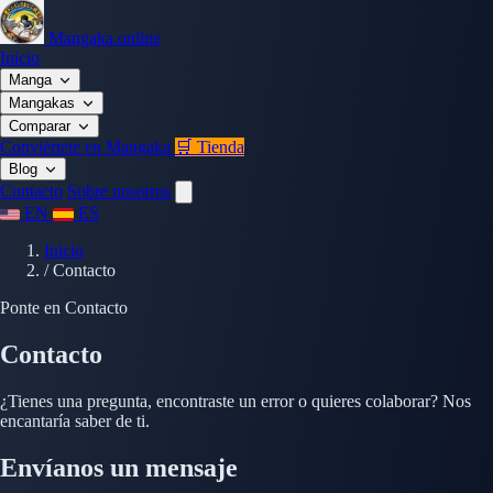
Mangaka.online
Inicio
Manga
Mangakas
Comparar
Conviértete en Mangaka
🛒 Tienda
Blog
Contacto
Sobre nosotros
EN
ES
Inicio
/
Contacto
Ponte en Contacto
Contacto
¿Tienes una pregunta, encontraste un error o quieres colaborar? Nos
encantaría saber de ti.
Envíanos un mensaje