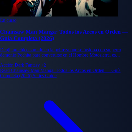
En curso
Chainsaw Man Manga: Todos los Arcos en Orden —
Guía Completa (2026)
Denji, un chico sumido en la pobreza que se fusiona con su perro
demonio Pochita para convertirse en el Hombre Motosierra, es
reclutado por la división gubernamental de Cazadores de Demonios de
Acción
Dark Fantasy
+2
Seguridad Pública. Su desesperado deseo de una vida normal —
Read Chainsaw Man Manga: Todos los Arcos en Orden — Guía
comida, amor, calor — choca con amenazas demoníacas cada vez más
Completa (2026) Series Guide
apocalípticas.