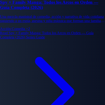
Spy × Family Manga: Todos los Arcos en Orden —
Guía Completa (2026)
Una mezcla magistral de comedia, acción y narrativa de vida cotidiana
siguiendo a un espía, asesina y niña psíquica que forman una familia
falsa mientras ocultan sus verdaderas identidades entre sí.
Acción
Comedia
+2
Read Spy × Family Manga: Todos los Arcos en Orden — Guía
Completa (2026) Series Guide