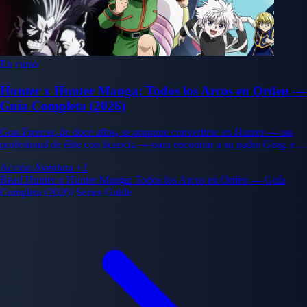
En curso
Hunter x Hunter Manga: Todos los Arcos en Orden —
Guía Completa (2026)
Gon Freecss, de doce años, se propone convertirse en Hunter — un
profesional de élite con licencia — para encontrar a su padre Ging, el
mejor Hunter del mundo. Su viaje a través del agotador Examen de
Acción
Aventura
+2
Hunter y más allá expone un mundo mucho más oscuro y complejo de
Read Hunter x Hunter Manga: Todos los Arcos en Orden — Guía
lo que imaginaba.
Completa (2026) Series Guide