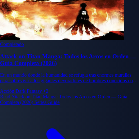
Completado
Attack on Titan Manga: Todos los Arcos en Orden —
Guía Completa (2026)
En un mundo donde la humanidad se refugia tras enormes murallas
para sobrevivir a los gigantes devoradores de hombres conocidos como
Titanes, Eren Yeager jura venganza tras ver cómo devoran a su madre.
Acción
Dark Fantasy
+2
Su viaje de víctima a soldado a radical que cambia el mundo
Read Attack on Titan Manga: Todos los Arcos en Orden — Guía
transforma todo aquello que una vez luchó por proteger.
Completa (2026) Series Guide