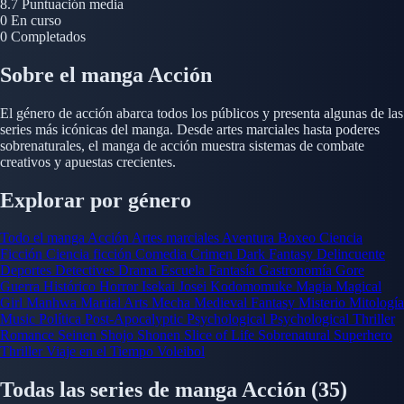
8.7
Puntuación media
0
En curso
0
Completados
Sobre el manga Acción
El género de acción abarca todos los públicos y presenta algunas de las
series más icónicas del manga. Desde artes marciales hasta poderes
sobrenaturales, el manga de acción muestra sistemas de combate
creativos y apuestas crecientes.
Explorar por género
Todo el manga
Acción
Artes marciales
Aventura
Boxeo
Ciencia
Ficción
Ciencia ficción
Comedia
Crimen
Dark Fantasy
Delincuente
Deportes
Detectives
Drama
Escuela
Fantasía
Gastronomía
Gore
Guerra
Histórico
Horror
Isekai
Josei
Kodomomuke
Magia
Magical
Girl
Manhwa
Martial Arts
Mecha
Medieval Fantasy
Misterio
Mitología
Music
Política
Post-Apocalyptic
Psychological
Psychological Thriller
Romance
Seinen
Shojo
Shonen
Slice of Life
Sobrenatural
Superhero
Thriller
Viaje en el Tiempo
Voleibol
Todas las series de manga Acción
(35)