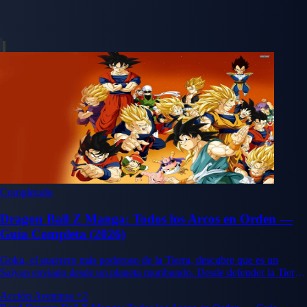
Completado
Dragon Ball Z Manga: Todos los Arcos en Orden —
Guía Completa (2026)
Goku, el guerrero más poderoso de la Tierra, descubre que es un
Saiyan enviado desde un planeta moribundo. Desde defender la Tierra
contra invasores Saiyans hasta batallas a escala cósmica y finalmente
Acción
Aventura
+2
contra seres casi divinos, Dragon Ball Z define el género manga de