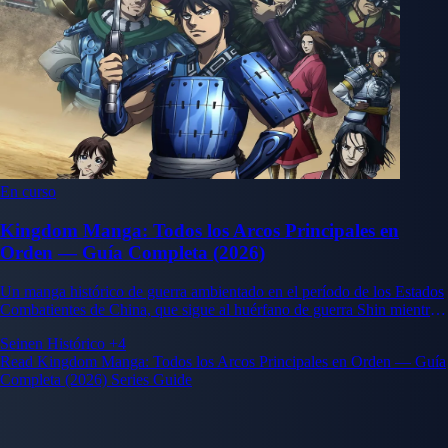
En curso
Kingdom Manga: Todos los Arcos Principales en
Orden — Guía Completa (2026)
Un manga histórico de guerra ambientado en el período de los Estados
Combatientes de China, que sigue al huérfano de guerra Shin mientras
asciende en el ejército del estado de Qin mientras el joven rey Ying
Seinen
Histórico
+4
Zheng persigue su ambición de unificar los siete reinos bajo una sola
Read Kingdom Manga: Todos los Arcos Principales en Orden — Guía
bandera por primera vez en la historia.
Completa (2026) Series Guide