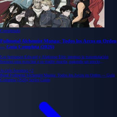
Completado
Fullmetal Alchemist Manga: Todos los Arcos en Orden
— Guía Completa (2026)
Los hermanos Edward y Alphonse Elric intentan la transmutación
humana para resucitar a su madre muerta, pagando un precio
devastador. Su búsqueda de la Piedra Filosofal para restaurar sus
Acción
Aventura
+2
cuerpos desvela una vasta conspiración en el corazón del estado
Read Fullmetal Alchemist Manga: Todos los Arcos en Orden — Guía
amestrisano.
Completa (2026) Series Guide