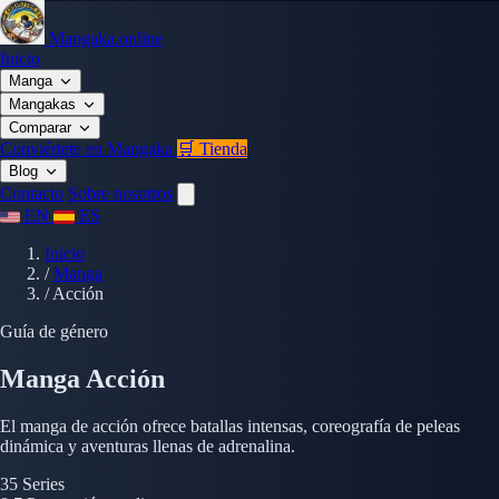
Mangaka.online
Inicio
Manga
Mangakas
Comparar
Conviértete en Mangaka
🛒 Tienda
Blog
Contacto
Sobre nosotros
EN
ES
Inicio
/
Manga
/
Acción
Guía de género
Manga Acción
El manga de acción ofrece batallas intensas, coreografía de peleas
dinámica y aventuras llenas de adrenalina.
35
Series