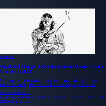
En pausa
Vagabond Manga: Todos los Arcos en Orden — Guía
Completa (2026)
Un manga seinen inspirado históricamente que depicta la jornada
filosófica de un legendario samurái a través del paisaje de Japón.
Seinen
Histórico
+1
Read Vagabond Manga: Todos los Arcos en Orden — Guía Completa
(2026) Series Guide