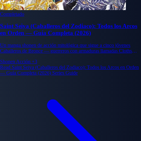
Completado
Saint Seiya (Caballeros del Zodiaco): Todos los Arcos
en Orden — Guía Completa (2026)
Un manga shonen de acción mitológica que sigue a cinco jóvenes
Caballeros de Bronce — guerreros con armaduras llamadas Cloths
inspiradas en constelaciones — que luchan para proteger a la
Shonen
Acción
+3
reencarnación de la diosa Atenea.
Read Saint Seiya (Caballeros del Zodiaco): Todos los Arcos en Orden
— Guía Completa (2026) Series Guide