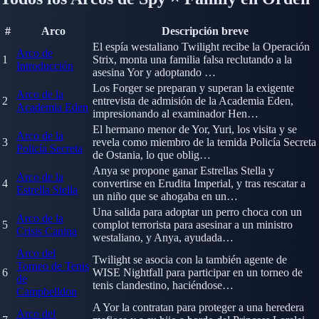
#
Arco
Descripción breve
El espía westaliano Twilight recibe la Operación
Arco de
1
Strix, monta una familia falsa reclutando a la
Introducción
asesina Yor y adoptando …
Los Forger se preparan y superan la exigente
Arco de la
2
entrevista de admisión de la Academia Eden,
Academia Eden
impresionando al examinador Hen…
El hermano menor de Yor, Yuri, los visita y se
Arco de la
3
revela como miembro de la temida Policía Secreta
Policía Secreta
de Ostania, lo que oblig…
Anya se propone ganar Estrellas Stella y
Arco de la
4
convertirse en Erudita Imperial, y tras rescatar a
Estrella Stella
un niño que se ahogaba en un…
Una salida para adoptar un perro choca con un
Arco de la
5
complot terrorista para asesinar a un ministro
Crisis Canina
westaliano, y Anya, ayudada…
Arco del
Twilight se asocia con la también agente de
Torneo de Tenis
6
WISE Nightfall para participar en un torneo de
de
tenis clandestino, haciéndose…
Campbelldon
A Yor la contratan para proteger a una heredera
Arco del