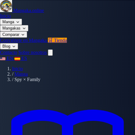
Mangaka.online
Inicio
Manga
Mangakas
Comparar
Conviértete en Mangaka
🛒 Tienda
Blog
Contacto
Sobre nosotros
EN
ES
Inicio
/
Manga
/
Spy × Family