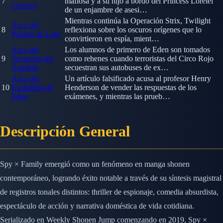
7
mafiosa y a su hijo a bordo del Princess Lorelei
Crucero
de un enjambre de asesi…
Mientras continúa la Operación Strix, Twilight
Arco del
8
reflexiona sobre los oscuros orígenes que lo
Pasado de Loid
convirtieron en espía, mient…
Arco del
Los alumnos de primero de Eden son tomados
9
Secuestro del
como rehenes cuando terroristas del Circo Rojo
Autobús
secuestran sus autobuses de ex…
Arco del
Un artículo falsificado acusa al profesor Henry
10
Escándalo de
Henderson de vender las respuestas de los
Eden
exámenes, y mientras las prueb…
Descripción General
Spy × Family emergió como un fenómeno en manga shonen
contemporáneo, logrando éxito notable a través de su síntesis magistral
de registros tonales distintos: thriller de espionaje, comedia absurdista,
espectáculo de acción y narrativa doméstica de vida cotidiana.
Serializado en Weekly Shonen Jump comenzando en 2019, Spy ×