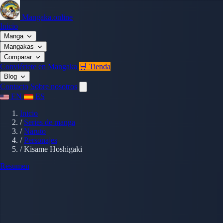
Mangaka.online
Inicio
Manga
Mangakas
Comparar
Conviértete en Mangaka
🛒 Tienda
Blog
Contacto
Sobre nosotros
EN
ES
Inicio
/
Series de manga
/
Naruto
/
Personajes
/
Kisame Hoshigaki
Resumen