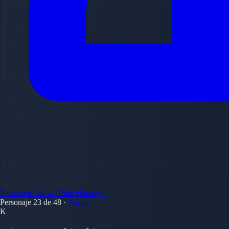
Personajes
48
← Todo el manga
Personaje 23 de 48
·
Naruto
K