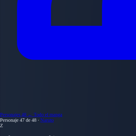
Personajes
48
← Todo el manga
Personaje 47 de 48
·
Naruto
Z