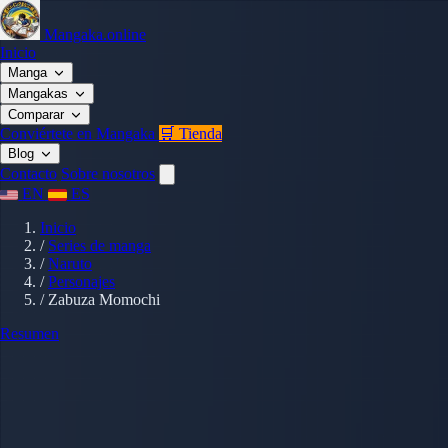
Mangaka.online
Inicio
Manga
Mangakas
Comparar
Conviértete en Mangaka
🛒 Tienda
Blog
Contacto
Sobre nosotros
EN
ES
Inicio
/
Series de manga
/
Naruto
/
Personajes
/
Zabuza Momochi
Resumen