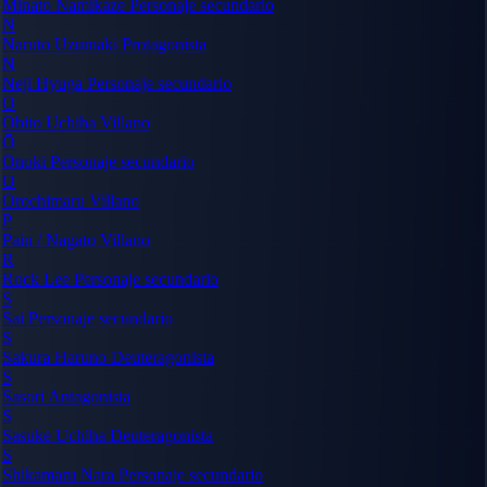
Minato Namikaze
Personaje secundario
N
Naruto Uzumaki
Protagonista
N
Neji Hyuga
Personaje secundario
O
Obito Uchiha
Villano
Ō
Ōnoki
Personaje secundario
O
Orochimaru
Villano
P
Pain / Nagato
Villano
R
Rock Lee
Personaje secundario
S
Sai
Personaje secundario
S
Sakura Haruno
Deuteragonista
S
Sasori
Antagonista
S
Sasuke Uchiha
Deuteragonista
S
Shikamaru Nara
Personaje secundario