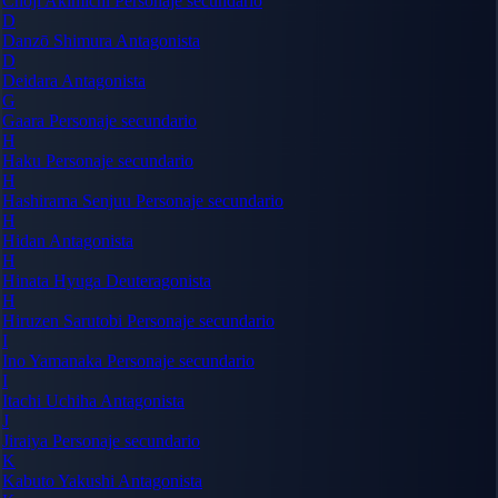
Chōji Akimichi
Personaje secundario
D
Danzō Shimura
Antagonista
D
Deidara
Antagonista
G
Gaara
Personaje secundario
H
Haku
Personaje secundario
H
Hashirama Senjuu
Personaje secundario
H
Hidan
Antagonista
H
Hinata Hyuga
Deuteragonista
H
Hiruzen Sarutobi
Personaje secundario
I
Ino Yamanaka
Personaje secundario
I
Itachi Uchiha
Antagonista
J
Jiraiya
Personaje secundario
K
Kabuto Yakushi
Antagonista