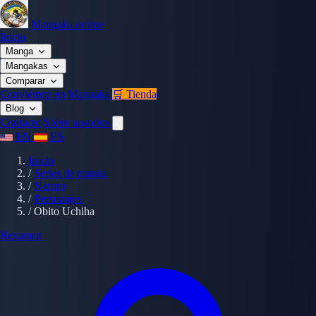
Mangaka.online
Inicio
Manga
Mangakas
Comparar
Conviértete en Mangaka
🛒 Tienda
Blog
Contacto
Sobre nosotros
EN
ES
Inicio
/
Series de manga
/
Naruto
/
Personajes
/
Obito Uchiha
Resumen