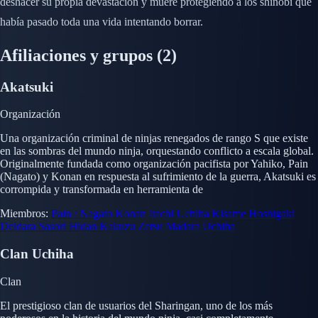
deshacer su propia devastación y muere protegiendo a los shinobi que
había pasado toda una vida intentando borrar.
Afiliaciones y grupos
(2)
Akatsuki
Organización
Una organización criminal de ninjas renegados de rango S que existe
en las sombras del mundo ninja, orquestando conflicto a escala global.
Originalmente fundada como organización pacifista por Yahiko, Pain
(Nagato) y Konan en respuesta al sufrimiento de la guerra, Akatsuki es
corrompida y transformada en herramienta de
Miembros:
Pain / Nagato
Konan
Itachi Uchiha
Kisame Hoshigaki
Deidara
Sasori
Hidan
Kakuzu
Zetsu
Madara Uchiha
Clan Uchiha
Clan
El prestigioso clan de usuarios del Sharingan, uno de los más