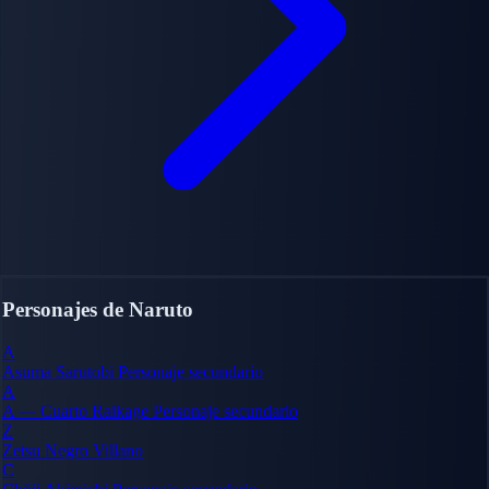
Personajes de Naruto
A
Asuma Sarutobi
Personaje secundario
A
A — Cuarto Raikage
Personaje secundario
Z
Zetsu Negro
Villano
C