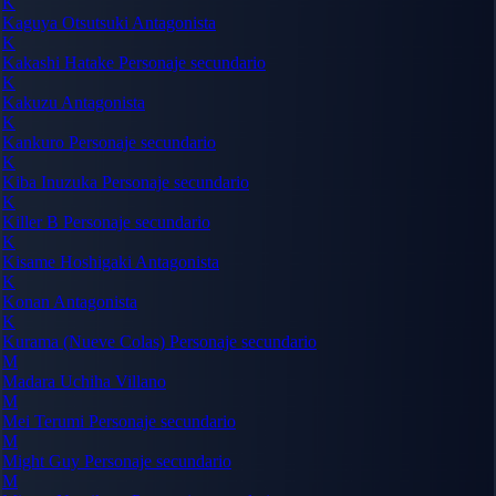
K
Kaguya Otsutsuki
Antagonista
K
Kakashi Hatake
Personaje secundario
K
Kakuzu
Antagonista
K
Kankuro
Personaje secundario
K
Kiba Inuzuka
Personaje secundario
K
Killer B
Personaje secundario
K
Kisame Hoshigaki
Antagonista
K
Konan
Antagonista
K
Kurama (Nueve Colas)
Personaje secundario
M
Madara Uchiha
Villano
M
Mei Terumi
Personaje secundario
M
Might Guy
Personaje secundario
M