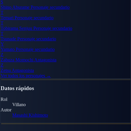
S
Shino Aburame
Personaje secundario
T
Temari
Personaje secundario
T
Tobirama Senjuu
Personaje secundario
T
Tsunade
Personaje secundario
Y
Yamato
Personaje secundario
Z
Zabuza Momochi
Antagonista
Z
Zetsu
Antagonista
Ver todos los personajes →
Datos rápidos
Rol
Villano
Autor
Masashi Kishimoto