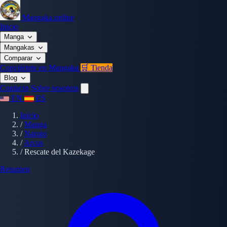
Mangaka.online
Inicio
Manga
Mangakas
Comparar
Conviértete en Mangaka
🛒 Tienda
Blog
Contacto
Sobre nosotros
EN
ES
Inicio
/
Manga
/
Naruto
/
Arcos
/
Rescate del Kazekage
Resumen