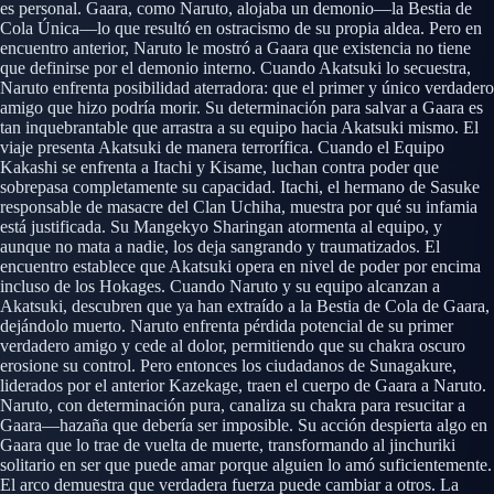
es personal. Gaara, como Naruto, alojaba un demonio—la Bestia de
Cola Única—lo que resultó en ostracismo de su propia aldea. Pero en
encuentro anterior, Naruto le mostró a Gaara que existencia no tiene
que definirse por el demonio interno. Cuando Akatsuki lo secuestra,
Naruto enfrenta posibilidad aterradora: que el primer y único verdadero
amigo que hizo podría morir. Su determinación para salvar a Gaara es
tan inquebrantable que arrastra a su equipo hacia Akatsuki mismo. El
viaje presenta Akatsuki de manera terrorífica. Cuando el Equipo
Kakashi se enfrenta a Itachi y Kisame, luchan contra poder que
sobrepasa completamente su capacidad. Itachi, el hermano de Sasuke
responsable de masacre del Clan Uchiha, muestra por qué su infamia
está justificada. Su Mangekyo Sharingan atormenta al equipo, y
aunque no mata a nadie, los deja sangrando y traumatizados. El
encuentro establece que Akatsuki opera en nivel de poder por encima
incluso de los Hokages. Cuando Naruto y su equipo alcanzan a
Akatsuki, descubren que ya han extraído a la Bestia de Cola de Gaara,
dejándolo muerto. Naruto enfrenta pérdida potencial de su primer
verdadero amigo y cede al dolor, permitiendo que su chakra oscuro
erosione su control. Pero entonces los ciudadanos de Sunagakure,
liderados por el anterior Kazekage, traen el cuerpo de Gaara a Naruto.
Naruto, con determinación pura, canaliza su chakra para resucitar a
Gaara—hazaña que debería ser imposible. Su acción despierta algo en
Gaara que lo trae de vuelta de muerte, transformando al jinchuriki
solitario en ser que puede amar porque alguien lo amó suficientemente.
El arco demuestra que verdadera fuerza puede cambiar a otros. La