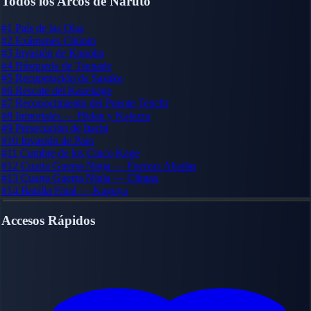
Todos los Arcos de Naruto
#1
País de las Olas
#2
Exámenes Chūnin
#3
Invasión de Konoha
#4
Búsqueda de Tsunade
#5
Recuperación de Sasuke
#6
Rescate del Kazekage
#7
Reconocimiento del Puente Tenchi
#8
Inmortales — Hidan y Kakuzu
#9
Persecución de Itachi
#10
Invasión de Pain
#11
Cumbre de los Cinco Kage
#12
Cuarta Guerra Ninja — Fuerzas Aliadas
#13
Cuarta Guerra Ninja — Clímax
#14
Batalla Final — Kaguya
Accesos Rápidos