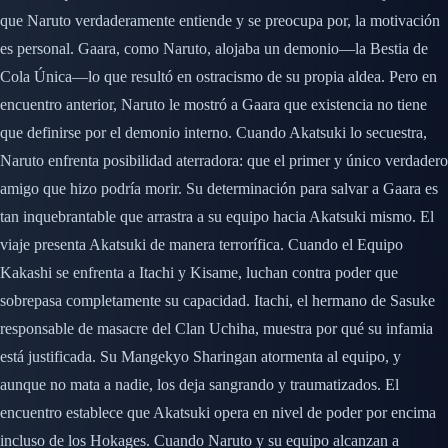
que Naruto verdaderamente entiende y se preocupa por, la motivación
es personal. Gaara, como Naruto, alojaba un demonio—la Bestia de
Cola Única—lo que resultó en ostracismo de su propia aldea. Pero en
encuentro anterior, Naruto le mostró a Gaara que existencia no tiene
que definirse por el demonio interno. Cuando Akatsuki lo secuestra,
Naruto enfrenta posibilidad aterradora: que el primer y único verdadero
amigo que hizo podría morir. Su determinación para salvar a Gaara es
tan inquebrantable que arrastra a su equipo hacia Akatsuki mismo. El
viaje presenta Akatsuki de manera terrorífica. Cuando el Equipo
Kakashi se enfrenta a Itachi y Kisame, luchan contra poder que
sobrepasa completamente su capacidad. Itachi, el hermano de Sasuke
responsable de masacre del Clan Uchiha, muestra por qué su infamia
está justificada. Su Mangekyo Sharingan atormenta al equipo, y
aunque no mata a nadie, los deja sangrando y traumatizados. El
encuentro establece que Akatsuki opera en nivel de poder por encima
incluso de los Hokages. Cuando Naruto y su equipo alcanzan a