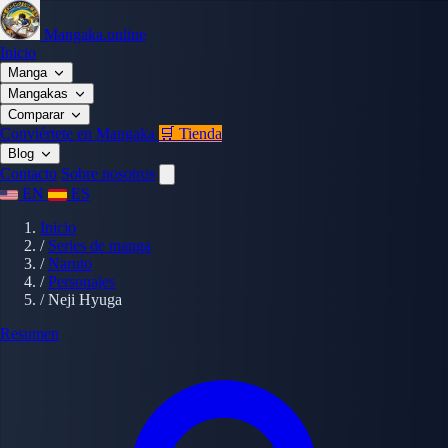
Mangaka.online
Inicio
Manga
Mangakas
Comparar
Conviértete en Mangaka
🛒 Tienda
Blog
Contacto
Sobre nosotros
EN
ES
Inicio
/
Series de manga
/
Naruto
/
Personajes
/
Neji Hyuga
Resumen