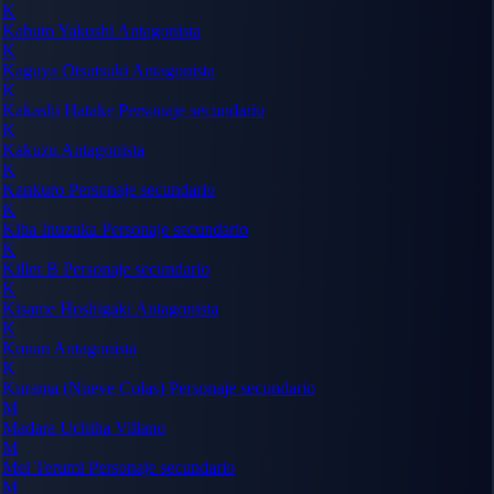
K
Kabuto Yakushi
Antagonista
K
Kaguya Otsutsuki
Antagonista
K
Kakashi Hatake
Personaje secundario
K
Kakuzu
Antagonista
K
Kankuro
Personaje secundario
K
Kiba Inuzuka
Personaje secundario
K
Killer B
Personaje secundario
K
Kisame Hoshigaki
Antagonista
K
Konan
Antagonista
K
Kurama (Nueve Colas)
Personaje secundario
M
Madara Uchiha
Villano
M
Mei Terumi
Personaje secundario
M