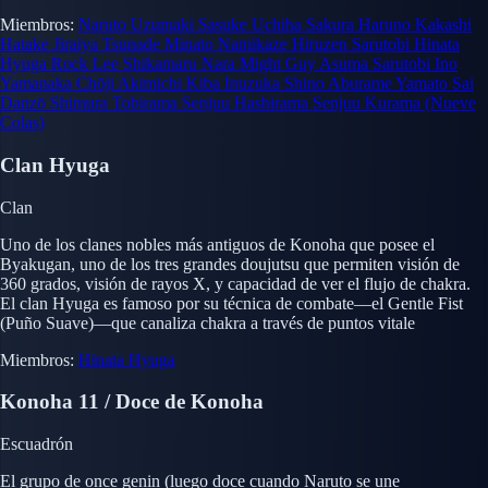
Miembros:
Naruto Uzumaki
Sasuke Uchiha
Sakura Haruno
Kakashi
Hatake
Jiraiya
Tsunade
Minato Namikaze
Hiruzen Sarutobi
Hinata
Hyuga
Rock Lee
Shikamaru Nara
Might Guy
Asuma Sarutobi
Ino
Yamanaka
Chōji Akimichi
Kiba Inuzuka
Shino Aburame
Yamato
Sai
Danzō Shimura
Tobirama Senjuu
Hashirama Senjuu
Kurama (Nueve
Colas)
Clan Hyuga
Clan
Uno de los clanes nobles más antiguos de Konoha que posee el
Byakugan, uno de los tres grandes doujutsu que permiten visión de
360 grados, visión de rayos X, y capacidad de ver el flujo de chakra.
El clan Hyuga es famoso por su técnica de combate—el Gentle Fist
(Puño Suave)—que canaliza chakra a través de puntos vitale
Miembros:
Hinata Hyuga
Konoha 11 / Doce de Konoha
Escuadrón
El grupo de once genin (luego doce cuando Naruto se une