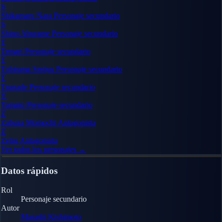
S
Shikamaru Nara
Personaje secundario
S
Shino Aburame
Personaje secundario
T
Temari
Personaje secundario
T
Tobirama Senjuu
Personaje secundario
T
Tsunade
Personaje secundario
Y
Yamato
Personaje secundario
Z
Zabuza Momochi
Antagonista
Z
Zetsu
Antagonista
Ver todos los personajes →
Datos rápidos
Rol
Personaje secundario
Autor
Masashi Kishimoto