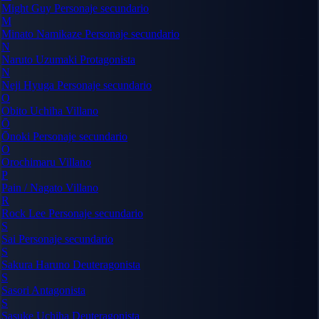
Might Guy
Personaje secundario
M
Minato Namikaze
Personaje secundario
N
Naruto Uzumaki
Protagonista
N
Neji Hyuga
Personaje secundario
O
Obito Uchiha
Villano
Ō
Ōnoki
Personaje secundario
O
Orochimaru
Villano
P
Pain / Nagato
Villano
R
Rock Lee
Personaje secundario
S
Sai
Personaje secundario
S
Sakura Haruno
Deuteragonista
S
Sasori
Antagonista
S
Sasuke Uchiha
Deuteragonista