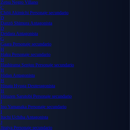
Zetsu Negro
Villano
C
Chōji Akimichi
Personaje secundario
D
Danzō Shimura
Antagonista
D
Deidara
Antagonista
G
Gaara
Personaje secundario
H
Haku
Personaje secundario
H
Hashirama Senjuu
Personaje secundario
H
Hidan
Antagonista
H
Hinata Hyuga
Deuteragonista
H
Hiruzen Sarutobi
Personaje secundario
I
Ino Yamanaka
Personaje secundario
I
Itachi Uchiha
Antagonista
J
Jiraiya
Personaje secundario