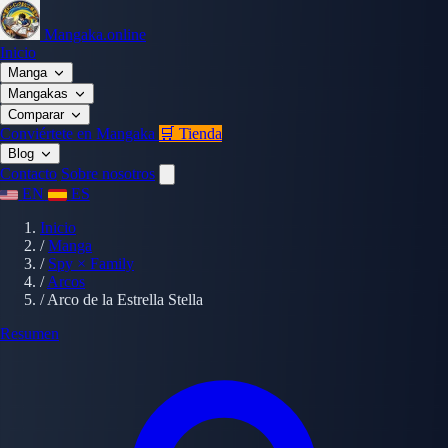
Mangaka.online
Inicio
Manga
Mangakas
Comparar
Conviértete en Mangaka
🛒 Tienda
Blog
Contacto
Sobre nosotros
EN
ES
Inicio
/
Manga
/
Spy × Family
/
Arcos
/
Arco de la Estrella Stella
Resumen