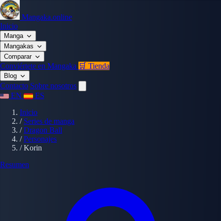
Mangaka.online
Inicio
Manga
Mangakas
Comparar
Conviértete en Mangaka
🛒 Tienda
Blog
Contacto
Sobre nosotros
EN
ES
Inicio
/
Series de manga
/
Dragon Ball
/
Personajes
/
Korin
Resumen