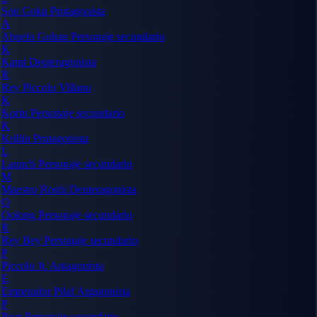
Son Goku
Protagonista
A
Abuelo Gohan
Personaje secundario
K
Kami
Deuteragonista
R
Rey Piccolo
Villano
K
Korin
Personaje secundario
K
Krillin
Protagonista
L
Launch
Personaje secundario
M
Maestro Roshi
Deuteragonista
O
Oolong
Personaje secundario
R
Rey Bey
Personaje secundario
P
Piccolo Jr.
Antagonista
E
Emperador Pilaf
Antagonista
P
Puar
Personaje secundario