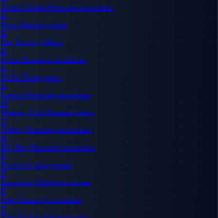
Abuelo Gohan
Personaje secundario
K
Kami
Deuteragonista
R
Rey Piccolo
Villano
K
Korin
Personaje secundario
K
Krillin
Protagonista
L
Launch
Personaje secundario
M
Maestro Roshi
Deuteragonista
O
Oolong
Personaje secundario
R
Rey Bey
Personaje secundario
P
Piccolo Jr.
Antagonista
E
Emperador Pilaf
Antagonista
P
Puar
Personaje secundario
T
Tien Shinhan
Deuteragonista