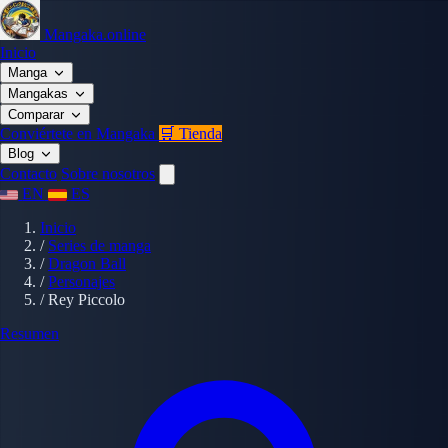
Mangaka.online
Inicio
Manga
Mangakas
Comparar
Conviértete en Mangaka
🛒 Tienda
Blog
Contacto
Sobre nosotros
EN
ES
Inicio
/
Series de manga
/
Dragon Ball
/
Personajes
/
Rey Piccolo
Resumen