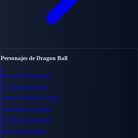
Personajes de Dragon Ball
B
Bulma Brief
Protagonista
C
Chi-Chi
Deuteragonista
C
Chiaotzu
Personaje secundario
C
Comandante Rojo
Villano
G
General Blue
Antagonista
S
Son Goku
Protagonista
A