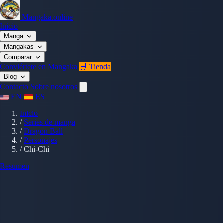
Mangaka.online
Inicio
Manga
Mangakas
Comparar
Conviértete en Mangaka
🛒 Tienda
Blog
Contacto
Sobre nosotros
EN
ES
Inicio
/
Series de manga
/
Dragon Ball
/
Personajes
/
Chi-Chi
Resumen