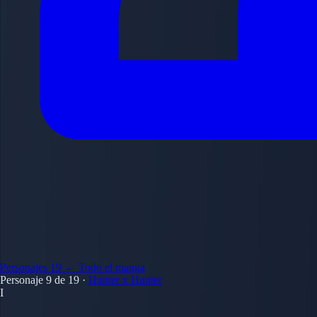
Personajes
19
← Todo el manga
Personaje 9 de 19
·
Hunter x Hunter
I