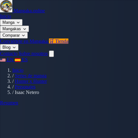
Mangaka.online
Inicio
Manga
Mangakas
Comparar
Conviértete en Mangaka
🛒 Tienda
Blog
Contacto
Sobre nosotros
EN
ES
Inicio
/
Series de manga
/
Hunter x Hunter
/
Personajes
/
Isaac Netero
Resumen