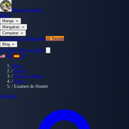
Mangaka.online
Inicio
Manga
Mangakas
Comparar
Conviértete en Mangaka
🛒 Tienda
Blog
Contacto
Sobre nosotros
EN
ES
Inicio
/
Manga
/
Hunter x Hunter
/
Arcos
/
Examen de Hunter
Resumen