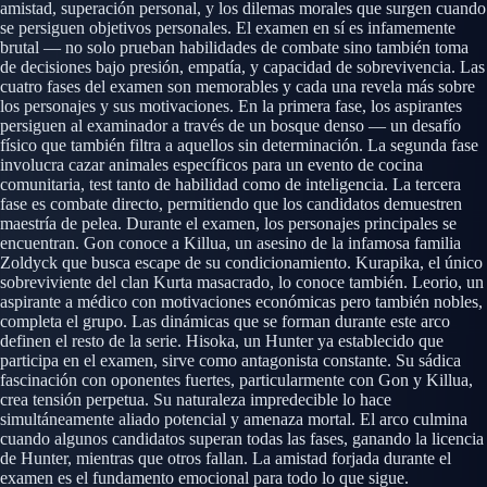
amistad, superación personal, y los dilemas morales que surgen cuando
se persiguen objetivos personales. El examen en sí es infamemente
brutal — no solo prueban habilidades de combate sino también toma
de decisiones bajo presión, empatía, y capacidad de sobrevivencia. Las
cuatro fases del examen son memorables y cada una revela más sobre
los personajes y sus motivaciones. En la primera fase, los aspirantes
persiguen al examinador a través de un bosque denso — un desafío
físico que también filtra a aquellos sin determinación. La segunda fase
involucra cazar animales específicos para un evento de cocina
comunitaria, test tanto de habilidad como de inteligencia. La tercera
fase es combate directo, permitiendo que los candidatos demuestren
maestría de pelea. Durante el examen, los personajes principales se
encuentran. Gon conoce a Killua, un asesino de la infamosa familia
Zoldyck que busca escape de su condicionamiento. Kurapika, el único
sobreviviente del clan Kurta masacrado, lo conoce también. Leorio, un
aspirante a médico con motivaciones económicas pero también nobles,
completa el grupo. Las dinámicas que se forman durante este arco
definen el resto de la serie. Hisoka, un Hunter ya establecido que
participa en el examen, sirve como antagonista constante. Su sádica
fascinación con oponentes fuertes, particularmente con Gon y Killua,
crea tensión perpetua. Su naturaleza impredecible lo hace
simultáneamente aliado potencial y amenaza mortal. El arco culmina
cuando algunos candidatos superan todas las fases, ganando la licencia
de Hunter, mientras que otros fallan. La amistad forjada durante el
examen es el fundamento emocional para todo lo que sigue.