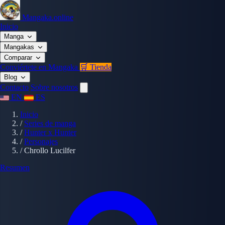
Mangaka.online
Inicio
Manga
Mangakas
Comparar
Conviértete en Mangaka
🛒 Tienda
Blog
Contacto
Sobre nosotros
EN
ES
Inicio
/
Series de manga
/
Hunter x Hunter
/
Personajes
/
Chrollo Lucilfer
Resumen