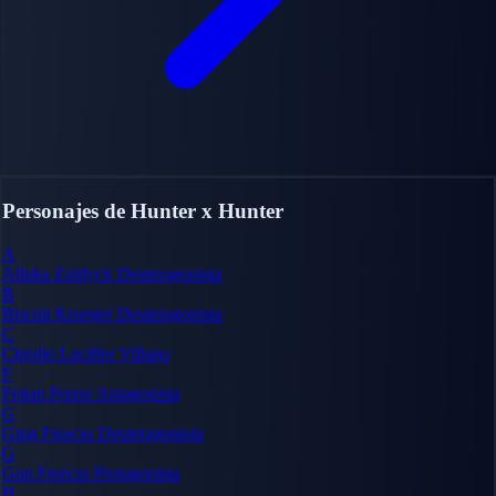
Personajes de Hunter x Hunter
A
Alluka Zoldyck
Deuteragonista
B
Biscuit Krueger
Deuteragonista
C
Chrollo Lucilfer
Villano
F
Feitan Portor
Antagonista
G
Ging Freecss
Deuteragonista
G
Gon Freecss
Protagonista
H