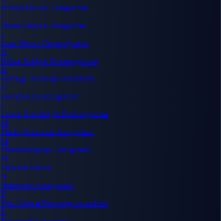
Hisoka Morow
Antagonista
I
Illumi Zoldyck
Antagonista
I
Isaac Netero
Deuteragonista
K
Killua Zoldyck
Deuteragonista
K
Komugi
Personaje secundario
K
Kurapika
Deuteragonista
L
Leorio Paradinight
Deuteragonista
M
Machi Komacine
Antagonista
M
Menthuthuyoupi
Antagonista
M
Meruem
Villano
N
Neferpitou
Antagonista
P
Palm Siberia
Personaje secundario
S
Shaiapouf
Antagonista